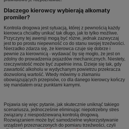
Dlaczego kierowcy wybierają alkomaty
promiler?
Kontrola drogowa jest sytuacją, której z pewnością każdy
kierowca chciałby unikać tak długo, jak to tylko możliwe.
Przyczyny tej awersji mogą być różne, jednak zazwyczaj
jest to po prostu niepewność co do stanu swojej trzeźwości.
Nierzadko zdarza się, że kierowca czuje się dobrze i
pewnie za kierownicą - wydawać by się mogło, że jest on
zdolny do prowadzenia pojazdów mechanicznych. Niestety,
rzeczywistość może być zupełnie inna. Dzieje się tak, gdy
zawartość alkoholu w wydychanym powietrzu przekracza
dozwoloną wartość. Wtedy mówimy o złamaniu
obowiązujących przepisów, co dla danego kierowcy kończy
się mandatem oraz punktami karnymi.
Pojawia się więc pytanie, jak skutecznie uniknąć takiego
scenariusza, jednocześnie eliminując niepotrzebny stres
związany z niespodziewaną kontrolą drogową.
Rozwiązaniem może być samodzielne wykorzystywanie
urządzeń przeznaczonych do pomiaru trzeźwości, czyli