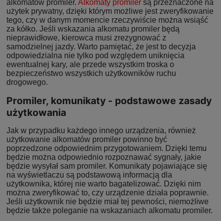
alkomatów promiler.
Alkomaty promiler
są przeznaczone na
użytek prywatny, dzięki którym możliwe jest zweryfikowanie
tego, czy w danym momencie rzeczywiście można wsiąść
za kółko. Jeśli wskazania alkomatu promiler będą
nieprawidłowe, kierowca musi zrezygnować z
samodzielnej jazdy. Warto pamiętać, że jest to decyzja
odpowiedzialna nie tylko pod względem uniknięcia
ewentualnej kary, ale przede wszystkim troska o
bezpieczeństwo wszystkich użytkowników ruchu
drogowego.
Promiler, komunikaty - podstawowe zasady
użytkowania
Jak w przypadku każdego innego urządzenia, również
użytkowanie alkomatów promiler powinno być
poprzedzone odpowiednim przygotowaniem. Dzięki temu
będzie można odpowiednio rozpoznawać sygnały, jakie
będzie wysyłał sam promiler. Komunikaty pojawiające się
na wyświetlaczu są podstawową informacją dla
użytkownika, której nie warto bagatelizować. Dzięki nim
można zweryfikować to, czy urządzenie działa poprawnie.
Jeśli użytkownik nie będzie miał tej pewności, niemożliwe
będzie także poleganie na wskazaniach alkomatu promiler.