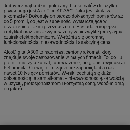
Jednym z najbardziej polecanych alkomatów do użytku
prywatnego jest AlcoFind AF-35C. Jaka jest skala w
alkomacie? Dokonuje on bardzo dokładnych pomiarów aż
do 5 promili, co jest w zupełności wystarczające w
urządzeniu o takim przeznaczeniu. Posiada europejski
certyfikat oraz został wyposażony w niezwykle precyzyjny
czujnik elektrochemiczny. Wyróżnia się ogromną
funkcjonalnością, niezawodnością i atrakcyjną ceną.
AlcoDigital A300 to natomiast ceniony alkomat, który
znajduje swoje zastosowanie w małych
firmach
. To, do ilu
promili mierzy alkomat, robi wrażenie, bo granica wynosi aż
6,3 promila. Co więcej, urządzenie zapamięta dla nas
nawet 10 tysięcy pomiarów. Wyniki cechują się dużą
dokładnością, a sam alkomat – niezawodnością, łatwością
w użyciu, profesjonalizmem i korzystną ceną, współmierną
do jakości.