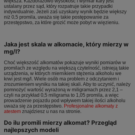
większa. Każdorazowo wysokość i wymiar kary jest
ustalany przez sąd, który rozpatruje takie przypadki
indywidualnie. Jeżeli zaś uzyskany wynik będzie większy
niż 0,5 promila, uważa się takie postępowanie za
przestępstwo, za które grozić może pobyt w więzieniu.
Jaka jest skala w alkomacie, który mierzy w
mg/l?
Choć większość alkomatów pokazuje wyniki pomiarów w
promilach ze względu na większą czytelność, istnieją takie
urządzenia, w których miernikiem stężenia alkoholu we
krwi jest mg/l. Wiele osób ma problem z odczytaniem i
zrozumieniem wyniku na takiej skali. Aby to uczynić, należy
pomnożyć wartość wyrażoną w miligramach przez 2,1 –
czyli na przykład 0,5 miligrama to 1,05 promila, a więc
prowadzenie pojazdu pod wpływem takiej ilości alkoholu
uważa się za przestępstwo.
Profesjonalne alkomaty z
atestem
znajdziesz u nas na stronie.
Do ilu promili mierzy alkomat? Przegląd
najlepszych modeli