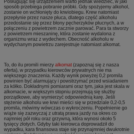
Posługując się urządzeniem warto jednak wiedzieć, w jaki
sposób przebiega pobranie próbki. Gdy spożyjemy alkohol,
zostanie on wchłonięty do krwiobiegu. Krew natomiast
przepłynie przez nasze płuca, dlatego część alkoholu
przedostanie się przez błony pęcherzyków płucnych, a w
połączeniu z powietrzem zacznie parować. Para ta stworzy
z powietrzem mieszaninę, która zostanie wydalona z
organizmu wraz z wydechem. Obecność alkoholu w
wydychanym powietrzu zarejestruje natomiast alkomat.
To, do ilu promili mierzy
alkomat
(zapoznaj się z nasza
oferta), w przypadku kierowców prywatnych nie ma
większego znaczenia. Każdy wynik powyżej 0,2 promila
powinien być alarmujący i powstrzymać przed wsiadaniem
za kółko. Dokładnymi pomiarami oraz tym, jaka jest skala w
alkomacie, w większym stopniu przejmują się służby
porządkowe, aby wymierzyć odpowiednią karę. Jeśli
stężenie alkoholu we krwi mieści się w przedziale 0,2-0,5
promila, mówimy wówczas o wykroczeniu. Popełnienie go
wiąże się zazwyczaj z utratą prawa jazdy na okres co
najmniej pół roku oraz grzywną, która wynosi około 5
tysięcy złotych. Gdyby taki kierowca doprowadził do
wypadku, kara finansowa staje się przynajmniej dwukrotnie