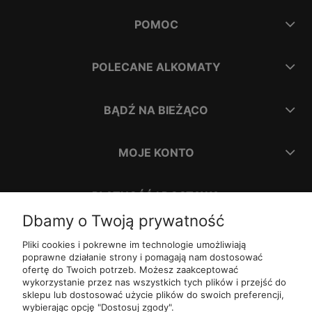
POMOC
POLECANE ALKOMATY
BĄDŹ NA BIEŻĄCO
MOJE KONTO
PŁATNOŚĆ I DOSTAWA
Dbamy o Twoją prywatność
INFORMACJE
Pliki cookies i pokrewne im technologie umożliwiają
poprawne działanie strony i pomagają nam dostosować
ofertę do Twoich potrzeb. Możesz zaakceptować
O NAS
wykorzystanie przez nas wszystkich tych plików i przejść do
sklepu lub dostosować użycie plików do swoich preferencji,
wybierając opcję "Dostosuj zgody".