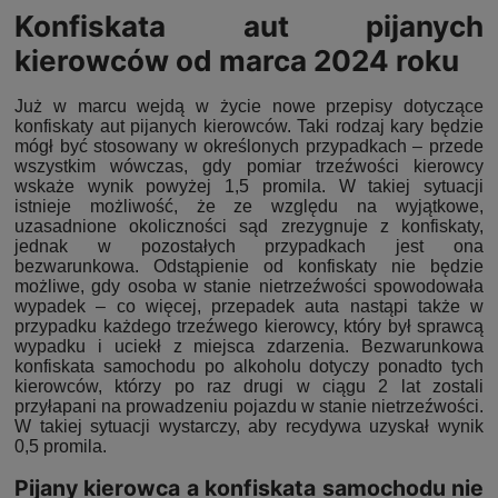
Konfiskata aut pijanych
kierowców od marca 2024 roku
Już w marcu wejdą w życie nowe przepisy dotyczące
konfiskaty aut pijanych kierowców. Taki rodzaj kary będzie
mógł być stosowany w określonych przypadkach – przede
wszystkim wówczas, gdy pomiar trzeźwości kierowcy
wskaże wynik powyżej 1,5 promila. W takiej sytuacji
istnieje możliwość, że ze względu na wyjątkowe,
uzasadnione okoliczności sąd zrezygnuje z konfiskaty,
jednak w pozostałych przypadkach jest ona
bezwarunkowa. Odstąpienie od konfiskaty nie będzie
możliwe, gdy osoba w stanie nietrzeźwości spowodowała
wypadek – co więcej, przepadek auta nastąpi także w
przypadku każdego trzeźwego kierowcy, który był sprawcą
wypadku i uciekł z miejsca zdarzenia. Bezwarunkowa
konfiskata samochodu po alkoholu dotyczy ponadto tych
kierowców, którzy po raz drugi w ciągu 2 lat zostali
przyłapani na prowadzeniu pojazdu w stanie nietrzeźwości.
W takiej sytuacji wystarczy, aby recydywa uzyskał wynik
0,5 promila.
Pijany kierowca a konfiskata samochodu nie