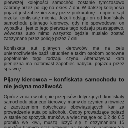
pierwszej kolejności samochód zostanie tymczasowo
zabrany przez policję na okres 7 dni. W dalszej kolejności
pojazd jest zabezpieczany przez prokuraturę – dopiero sąd
orzeka konfiskatę mienia. Jeżeli odstąpi on od konfiskaty
samochodu pijanego kierowcy, gdy nie spowodował on
wypadku i jest to jego pierwsze tego rodzaju przestępstwo,
wówczas auto mimo wszystko będzie musiało zostać
zatrzymane przez policję przez 7 dni.
Konfiskata aut pijanych kierowców ma na celu
uniemożliwienie bądź utrudnienie takim osobom ponowne
popełnienie tego rodzaju czynu. Alternatywna kara
pieniężna ma natomiast zapobiec nabyciu pojazdu przez
sprawcę.
Pijany kierowca – konfiskata samochodu to
nie jedyna możliwość
Oprócz zmian w obrębie przepisów dotyczących konfiskaty
samochodu pijanego kierowcy, mamy do czynienia również
z zaostrzeniem dotychczas obowiązujących kar za
prowadzenie auta po alkoholu. Osoby prowadzące pojazd
w stanie po spożyciu trunków, a więc mające od 0.2 do 0.5
promila we krwi, muszą liczyć się z otrzymaniem 15
punktów karnych oraz grzywny na kwotę co najmniej 2,5