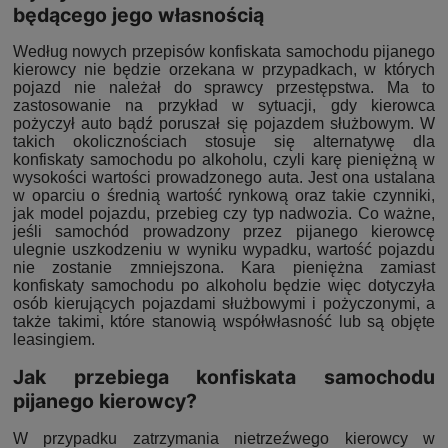
będącego jego własnością
Według nowych przepisów konfiskata samochodu pijanego
kierowcy nie będzie orzekana w przypadkach, w których
pojazd nie należał do sprawcy przestępstwa. Ma to
zastosowanie na przykład w sytuacji, gdy kierowca
pożyczył auto bądź poruszał się pojazdem służbowym. W
takich okolicznościach stosuje się alternatywę dla
konfiskaty samochodu po alkoholu, czyli karę pieniężną w
wysokości wartości prowadzonego auta. Jest ona ustalana
w oparciu o średnią wartość rynkową oraz takie czynniki,
jak model pojazdu, przebieg czy typ nadwozia. Co ważne,
jeśli samochód prowadzony przez pijanego kierowcę
ulegnie uszkodzeniu w wyniku wypadku, wartość pojazdu
nie zostanie zmniejszona. Kara pieniężna zamiast
konfiskaty samochodu po alkoholu będzie więc dotyczyła
osób kierujących pojazdami służbowymi i pożyczonymi, a
także takimi, które stanowią współwłasność lub są objęte
leasingiem.
Jak przebiega konfiskata samochodu
pijanego kierowcy?
W przypadku zatrzymania nietrzeźwego kierowcy w