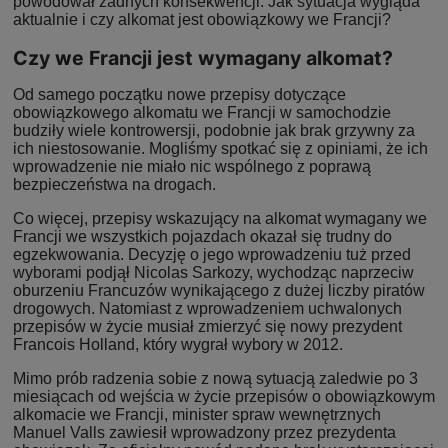
powodował żadnych konsekwencji. Jak sytuacja wygląda
aktualnie i czy alkomat jest obowiązkowy we Francji?
Czy we Francji jest wymagany alkomat?
Od samego początku nowe przepisy dotyczące
obowiązkowego alkomatu we Francji w samochodzie
budziły wiele kontrowersji, podobnie jak brak grzywny za
ich niestosowanie. Mogliśmy spotkać się z opiniami, że ich
wprowadzenie nie miało nic wspólnego z poprawą
bezpieczeństwa na drogach.
Co więcej, przepisy wskazujący na alkomat wymagany we
Francji we wszystkich pojazdach okazał się trudny do
egzekwowania. Decyzję o jego wprowadzeniu tuż przed
wyborami podjął Nicolas Sarkozy, wychodząc naprzeciw
oburzeniu Francuzów wynikającego z dużej liczby piratów
drogowych. Natomiast z wprowadzeniem uchwalonych
przepisów w życie musiał zmierzyć się nowy prezydent
Francois Holland, który wygrał wybory w 2012.
Mimo prób radzenia sobie z nową sytuacją zaledwie po 3
miesiącach od wejścia w życie przepisów o obowiązkowym
alkomacie we Francji, minister spraw wewnętrznych
Manuel Valls zawiesił wprowadzony przez prezydenta