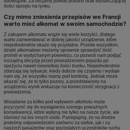
obowiązek. Za oficjalny powód podano brak wystarczającej
ilości sprzętu na rynku.
Czy mimo zniesienia przepisów we Francji
warto mieć alkomat w swoim samochodzie?
Z zakupem alkomatu wiąże się wiele korzyści, dlatego
warto zainwestować w dobrej jakości urządzenie, które
niejednokrotnie okaże się przydatne. Przede wszystkim,
dzięki alkomatowi możemy sprawnie sprawdzić ilość
promili w wydychanym powietrzu, co pozwoli nam podjąć
rozsądną decyzję przed prowadzeniem pojazdu po
spożyciu nawet niewielkiej ilości trunku. Niejednokrotnie
zdarzają się sytuacje, kiedy dobrze się czujemy i wydaje
nam się, że wszystko mamy pod kontrolą. Jednak może
okazać się, że to tylko pozory, a przedstawiony na
urządzeniu wynik wskazuje na konieczność rezygnacji z
prowadzenia.
Wsiadanie za kółko pod wpływem alkoholu może
przyczynić się do wystąpienia szeregu poważnych
konsekwencji, które wpłyną nie tylko na nasze życie, ale
również na los innych osób. Pamiętajmy, że na drodze
jesteśmy odpowiedzialni zarówno za siebie, jak i za
naszych pasażerów oraz pozostałych uczestników ruchu