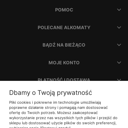
POMOC
POLECANE ALKOMATY
BĄDŹ NA BIEŻĄCO
MOJE KONTO
PŁATNOŚĆ I DOSTAWA
Dbamy o Twoją prywatność
INFORMACJE
Pliki cookies i pokrewne im technologie umożliwiają
poprawne działanie strony i pomagają nam dostosować
ofertę do Twoich potrzeb. Możesz zaakceptować
O NAS
wykorzystanie przez nas wszystkich tych plików i przejść do
sklepu lub dostosować użycie plików do swoich preferencji,