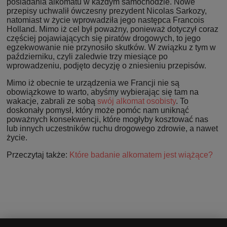
posiadania alkomatu w każdym samochodzie. Nowe
przepisy uchwalił ówczesny prezydent Nicolas Sarkozy,
natomiast w życie wprowadziła jego następca Francois
Holland. Mimo iż cel był poważny, ponieważ dotyczył coraz
częściej pojawiających się piratów drogowych, to jego
egzekwowanie nie przynosiło skutków. W związku z tym w
październiku, czyli zaledwie trzy miesiące po
wprowadzeniu, podjęto decyzję o zniesieniu przepisów.
Mimo iż obecnie te urządzenia we Francji nie są
obowiązkowe to warto, abyśmy wybierając się tam na
wakacje, zabrali ze sobą
swój alkomat osobisty
. To
doskonały pomysł, który może pomóc nam uniknąć
poważnych konsekwencji, które mogłyby kosztować nas
lub innych uczestników ruchu drogowego zdrowie, a nawet
życie.
Przeczytaj także:
Które badanie alkomatem jest wiążące?