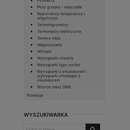
Pirometry
Płyty grzejne i mieszadła
Rejestratory temperatury i
wilgotności
Termohigrometry
Termometry elektryczne
Testery oleju
Wagosuszarki
Wirówki
Wytrząsarki otwarte
Wytrząsarki typu vortex
Wytrząsarki z inkubatorem i
wytrząsarki chłodzące z
inkubatorem
Wzorce masy OIML
Promocje
WYSZUKIWARKA