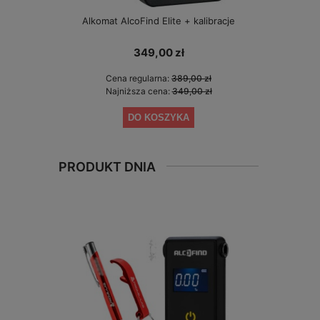
Alkomat AlcoFind Elite + kalibracje
Alkomat El
349,00 zł
Cena regularna:
389,00 zł
Cen
Najniższa cena:
349,00 zł
Naj
DO KOSZYKA
PRODUKT DNIA