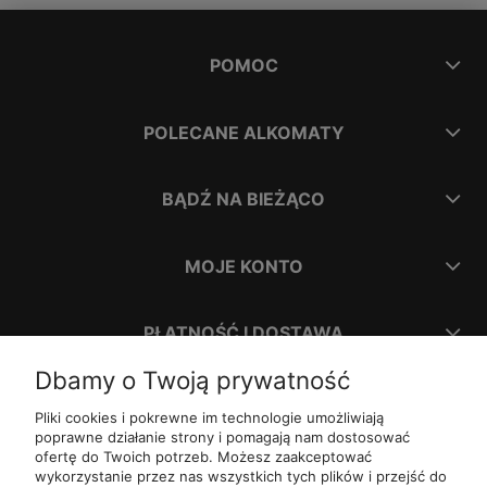
POMOC
POLECANE ALKOMATY
BĄDŹ NA BIEŻĄCO
MOJE KONTO
PŁATNOŚĆ I DOSTAWA
Dbamy o Twoją prywatność
INFORMACJE
Pliki cookies i pokrewne im technologie umożliwiają
poprawne działanie strony i pomagają nam dostosować
ofertę do Twoich potrzeb. Możesz zaakceptować
O NAS
wykorzystanie przez nas wszystkich tych plików i przejść do