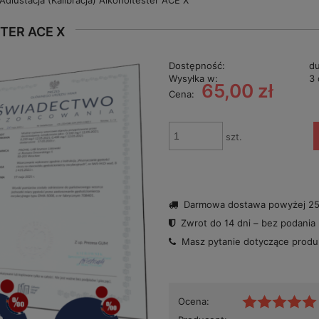
Adiustacja (Kalibracja) Alkoholtester ACE X
TER ACE X
Dostępność:
du
Wysyłka w:
3 
65,00 zł
Cena:
szt.
Darmowa dostawa powyżej 250
Zwrot do 14 dni – bez podania
Masz pytanie dotyczące prod
Ocena: