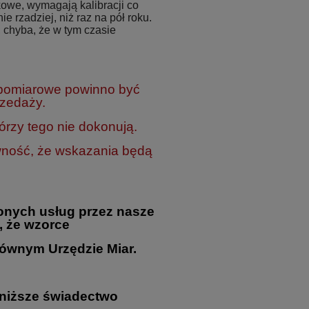
owe, wymagają kalibracji co
ie rzadziej, niż raz na pół roku.
 chyba, że w tym czasie
 pomiarowe powinno być
rzedaży.
rzy tego nie dokonują.
wność, że wskazania będą
onych usług przez nasze
, że wzorce
ównym Urzędzie Miar.
oniższe świadectwo