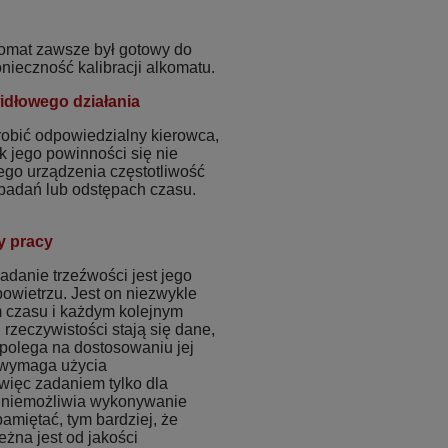
komat zawsze był gotowy do
ieczność kalibracji alkomatu.
idłowego działania
robić odpowiedzialny kierowca,
k jego powinności się nie
ego urządzenia częstotliwość
h badań lub odstępach czasu.
y pracy
danie trzeźwości jest jego
owietrzu. Jest on niezwykle
m czasu i każdym kolejnym
rzeczywistości stają się dane,
a polega na dostosowaniu jej
n wymaga użycia
 więc zadaniem tylko dla
 uniemożliwia wykonywanie
amiętać, tym bardziej, że
żna jest od jakości