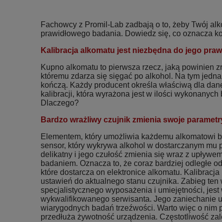
Fachowcy z Promil-Lab zadbają o to, żeby Twój al
prawidłowego badania. Dowiedz się, co oznacza kon
Kalibracja alkomatu jest niezbędna do jego praw
Kupno alkomatu to pierwsza rzecz, jaką powinien z
któremu zdarza się sięgać po alkohol. Na tym jedna
kończą. Każdy producent określa właściwą dla dan
kalibracji, która wyrażona jest w ilości wykonanyc
Dlaczego?
Bardzo wrażliwy czujnik zmienia swoje parametr
Elementem, który umożliwia każdemu alkomatowi ba
sensor, który wykrywa alkohol w dostarczanym mu p
delikatny i jego czułość zmienia się wraz z upływe
badaniem. Oznacza to, że coraz bardziej odległe od 
które dostarcza on elektronice alkomatu. Kalibracj
ustawień do aktualnego stanu czujnika. Zabieg te
specjalistycznego wyposażenia i umiejętności, jest
wykwalifikowanego serwisanta. Jego zaniechanie
wiarygodnych badań trzeźwości. Warto więc o nim p
przedłuża żywotność urządzenia. Częstotliwość zale