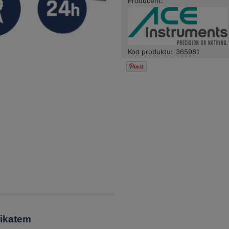
Producent:
Kod produktu:
365981
fikatem