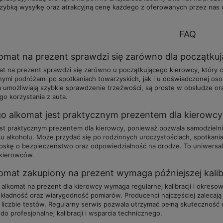
szybką wysyłkę oraz atrakcyjną cenę każdego z oferowanych przez nas 
FAQ
omat na prezent sprawdzi się zarówno dla początkuj
mat na prezent sprawdzi się zarówno u początkującego kierowcy, który
nymi podróżami po spotkaniach towarzyskich, jak i u doświadczonej o
a umożliwiają szybkie sprawdzenie trzeźwości, są proste w obsłudze o
o korzystania z auta.
o alkomat jest praktycznym prezentem dla kierowcy
est praktycznym prezentem dla kierowcy, ponieważ pozwala samodzieln
u alkoholu. Może przydać się po rodzinnych uroczystościach, spotkani
oskę o bezpieczeństwo oraz odpowiedzialność na drodze. To uniwersaln
 kierowców.
omat zakupiony na prezent wymaga późniejszej kalibr
 alkomat na prezent dla kierowcy wymaga regularnej kalibracji i okre
ładność oraz wiarygodność pomiarów. Producenci najczęściej zalecają w
 liczbie testów. Regularny serwis pozwala utrzymać pełną skuteczność 
o profesjonalnej kalibracji i wsparcia technicznego.