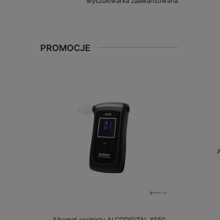
wyszukiwarka zaawansowana
PROMOCJE
Alkomat osobisty ALCODIGITAL XS50
Alkomat bez 