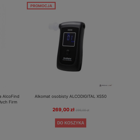
PROMOCJA
a AlcoFind
Alkomat osobisty ALCODIGITAL XS50
łych Firm
269,00 zł
299,00 zł
DO KOSZYKA
Alkomat Elektrochemiczny AlcoFind DA-
Alkomat PRO X-5 +