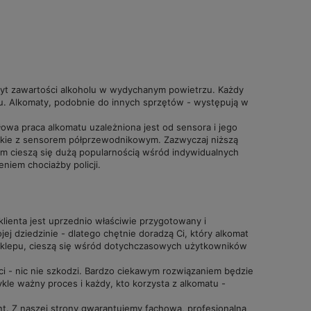
zyt zawartości alkoholu w wydychanym powietrzu. Każdy
ntu. Alkomaty, podobnie do innych sprzętów - występują w
łowa praca alkomatu uzależniona jest od sensora i jego
 takie z sensorem półprzewodnikowym. Zazwyczaj niższą
m cieszą się dużą popularnością wśród indywidualnych
iem chociażby policji.
lienta jest uprzednio właściwie przygotowany i
ej dziedzinie - dlatego chętnie doradzą Ci, który alkomat
 sklepu, cieszą się wśród dotychczasowych użytkowników
ci - nic nie szkodzi. Bardzo ciekawym rozwiązaniem będzie
kle ważny proces i każdy, kto korzysta z alkomatu -
ent. Z naszej strony gwarantujemy fachową, profesjonalną