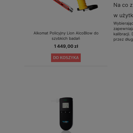
Na co z
w użyt
Wybierając
zapewniają
Alkomat Policyjny Lion AlcoBlow do
kalibracj
szybkich badań
przez dług
1 449,00 zł
DO KOSZYKA