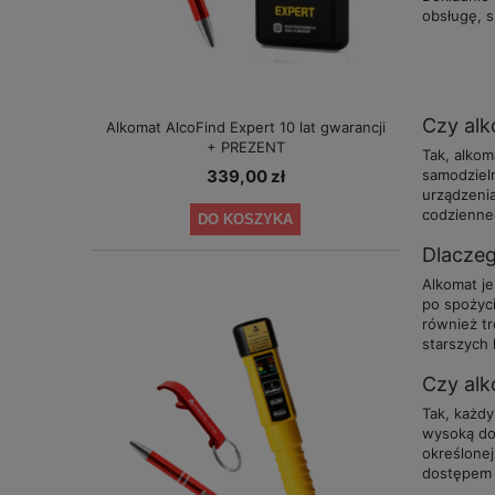
obsługę, 
Czy alk
Alkomat AlcoFind Expert 10 lat gwarancji
+ PREZENT
Tak, alko
samodziel
339,00 zł
urządzeni
codzienneg
DO KOSZYKA
Dlaczeg
Alkomat j
po spożyci
również tr
starszych
Czy alk
Tak, każdy
wysoką dok
określonej
dostępem d