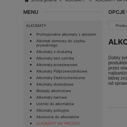
Strona główna
ALKOMATY
ALKOMATY NA P
MENU
OPCJE
ALKOMATY
Produc
Profesjonalne alkomaty z atestem
ALK
Alkomat domowy do użytku
prywatnego
Alkomaty z drukarką
Dobry pr
Alkomaty bez ustnika
produktó
Alkomaty przesiewowe
przez now
Alkomaty Półprzewodnikowe
najbardz
Alkomaty Elektrochemiczne
której z
od spraw
Alkomaty dowodowe
Blokady alkoholowe
Alkomaty barowe
Ustniki do alkomatów
Alkomaty policyjne
Akcesoria do alkomatów
ALKOMATY NA PREZENT