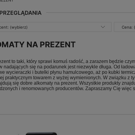
REZENT
 PRZEGLĄDANIA
ent: (wybierz)
Cena: 
OMATY NA PREZENT
ezent to taki, który sprawi komuś radość, a zarazem będzie cz
w nadających się na podarunek jest niezwykle długa. Od łado
e wycieraczki i butelki płynu hamulcowego, aż po kubki termic
iej praktycznym towarem z wyżej wymienionych. W związku z tym
najdują się dobre alkomaty na prezent. Wszystkie produkty zna
dzonych i renomowanych producentów. Zapraszamy Cię więc ser