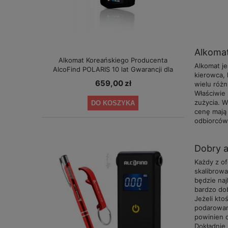
Alkomat
Alkomat Koreańskiego Producenta
Alkomat j
AlcoFind POLARIS 10 lat Gwarancji dla
kierowca, 
Małych Firm
659,00 zł
wielu różn
Właściwie 
zużycia. W
DO KOSZYKA
cenę mają
odbiorców
Dobry a
Każdy z of
skalibrowa
będzie na
bardzo dob
Jeżeli kto
podarowani
powinien c
Dokładnie 