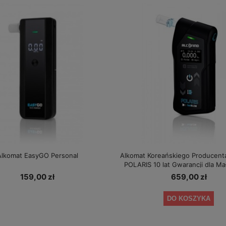
Alkomat EasyGO Personal
Alkomat Koreańskiego Producent
POLARIS 10 lat Gwarancji dla Ma
159,00 zł
659,00 zł
DO KOSZYKA
ustnika AlcoDigital ONE 2 lata
Alkomat AlcoFind Elite + kalibracje