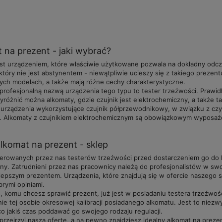
 na prezent - jaki wybrać?
est urządzeniem, które właściwie użytkowane pozwala na dokładny odc
który nie jest abstynentem - niewątpliwie ucieszy się z takiego preze
ych modelach, a także mają różne cechy charakterystyczne.
profesjonalną nazwą urządzenia tego typu to tester trzeźwości. Prawid
yróżnić można alkomaty, gdzie czujnik jest elektrochemiczny, a także
 urządzenia wykorzystujące czujnik półprzewodnikowy, w związku z czy
. Alkomaty z czujnikiem elektrochemicznym są obowiązkowym wyposażen
lkomat na prezent - sklep
erowanych przez nas testerów trzeźwości przed dostarczeniem go do k
ny. Zatrudnieni przez nas pracownicy należą do profesjonalistów w swoj
jlepszym prezentem. Urządzenia, które znajdują się w ofercie naszego
rymi opiniami.
ś, komu chcesz sprawić prezent, już jest w posiadaniu testera trzeźwoś
e tej osobie okresowej kalibracji posiadanego alkomatu. Jest to niezwy
o jakiś czas poddawać go swojego rodzaju regulacji.
przejrzyj naszą ofertę, a na pewno znajdziesz idealny alkomat na prez