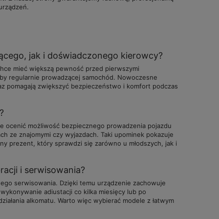
urządzeń.
ącego, jak i doświadczonego kierowcy?
 chce mieć większą pewność przed pierwszymi
soby regularnie prowadzącej samochód. Nowoczesne
raz pomagają zwiększyć bezpieczeństwo i komfort podczas
?
ie ocenić możliwość bezpiecznego prowadzenia pojazdu
ach ze znajomymi czy wyjazdach. Taki upominek pokazuje
y prezent, który sprawdzi się zarówno u młodszych, jak i
acji i serwisowania?
sowego serwisowania. Dzięki temu urządzenie zachowuje
ykonywanie adiustacji co kilka miesięcy lub po
działania alkomatu. Warto więc wybierać modele z łatwym