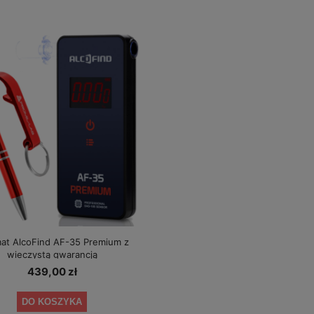
+ okresowe kalibracje gratis
1 349,00 zł
349,00 zł
a regularna:
1 479,00 zł
Cena regularna:
389,00 zł
iższa cena:
1 349,00 zł
Najniższa cena:
349,00 zł
DO KOSZYKA
DO KOSZYKA
at AlcoFind AF-35 Premium z
wieczystą gwarancją
439,00 zł
DO KOSZYKA