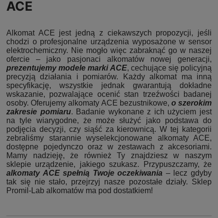
ACE
Alkomat ACE jest jedną z ciekawszych propozycji, jeśli
chodzi o profesjonalne urządzenia wyposażone w sensor
elektrochemiczny. Nie mogło więc zabraknąć go w naszej
ofercie – jako pasjonaci alkomatów nowej generacji,
prezentujemy modele marki ACE
, cechujące się policyjną
precyzją działania i pomiarów. Każdy alkomat ma inną
specyfikację, wszystkie jednak gwarantują dokładne
wskazanie, pozwalające ocenić stan trzeźwości badanej
osoby. Oferujemy alkomaty ACE bezustnikowe,
o szerokim
zakresie pomiaru
. Badanie wykonane z ich użyciem jest
na tyle wiarygodne, że może służyć jako podstawa do
podjęcia decyzji, czy siąść za kierownicą. W tej kategorii
zebraliśmy starannie wyselekcjonowane alkomaty ACE,
dostępne pojedynczo oraz w zestawach z akcesoriami.
Mamy nadzieję, że również Ty znajdziesz w naszym
sklepie urządzenie, jakiego szukasz. Przypuszczamy, że
alkomaty ACE spełnią Twoje oczekiwania
– lecz gdyby
tak się nie stało, przejrzyj nasze pozostałe działy. Sklep
Promil-Lab alkomatów ma pod dostatkiem!