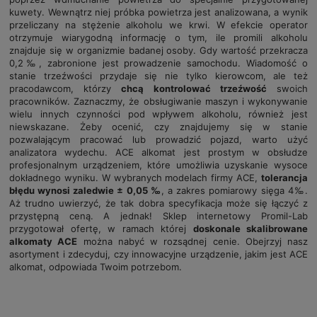
kuwety. Wewnątrz niej próbka powietrza jest analizowana, a wynik
przeliczany na stężenie alkoholu we krwi. W efekcie operator
otrzymuje wiarygodną informację o tym, ile promili alkoholu
znajduje się w organizmie badanej osoby. Gdy wartość przekracza
0,2‰, zabronione jest prowadzenie samochodu. Wiadomość o
stanie trzeźwości przydaje się nie tylko kierowcom, ale też
pracodawcom, którzy
chcą kontrolować trzeźwość
swoich
pracowników. Zaznaczmy, że obsługiwanie maszyn i wykonywanie
wielu innych czynności pod wpływem alkoholu, również jest
niewskazane. Żeby ocenić, czy znajdujemy się w stanie
pozwalającym pracować lub prowadzić pojazd, warto użyć
analizatora wydechu. ACE alkomat jest prostym w obsłudze
profesjonalnym urządzeniem, które umożliwia uzyskanie wysoce
dokładnego wyniku. W wybranych modelach firmy ACE,
tolerancja
błędu wynosi zaledwie ± 0,05 ‰
, a zakres pomiarowy sięga 4‰.
Aż trudno uwierzyć, że tak dobra specyfikacja może się łączyć z
przystępną ceną. A jednak! Sklep internetowy Promil-Lab
przygotował ofertę, w ramach której
doskonale skalibrowane
alkomaty ACE
można nabyć w rozsądnej cenie. Obejrzyj nasz
asortyment i zdecyduj, czy innowacyjne urządzenie, jakim jest ACE
alkomat, odpowiada Twoim potrzebom.