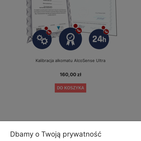
Kalibracja alkomatu AlcoSense Ultra
160,00 zł
DO KOSZYKA
Dbamy o Twoją prywatność