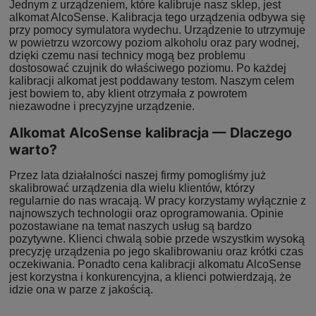
Jednym z urządzeniem, które kalibruje nasz sklep, jest
alkomat AlcoSense. Kalibracja tego urządzenia odbywa się
przy pomocy symulatora wydechu. Urządzenie to utrzymuje
w powietrzu wzorcowy poziom alkoholu oraz pary wodnej,
dzięki czemu nasi technicy mogą bez problemu
dostosować czujnik do właściwego poziomu. Po każdej
kalibracji alkomat jest poddawany testom. Naszym celem
jest bowiem to, aby klient otrzymała z powrotem
niezawodne i precyzyjne urządzenie.
Alkomat AlcoSense kalibracja — Dlaczego
warto?
Przez lata działalności naszej firmy pomogliśmy już
skalibrować urządzenia dla wielu klientów, którzy
regularnie do nas wracają. W pracy korzystamy wyłącznie z
najnowszych technologii oraz oprogramowania. Opinie
pozostawiane na temat naszych usług są bardzo
pozytywne. Klienci chwalą sobie przede wszystkim wysoką
precyzję urządzenia po jego skalibrowaniu oraz krótki czas
oczekiwania. Ponadto cena kalibracji alkomatu AlcoSense
jest korzystna i konkurencyjna, a klienci potwierdzają, że
idzie ona w parze z jakością.