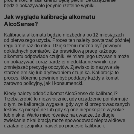
problemów, a nasi klienci będą pewni, że urządzenie
będzie pokazywało jedynie rzetelne wyniki.
Jak wygląda kalibracja alkomatu
AlcoSense?
Kalibracja alkomatu będzie niezbędna po 12 miesiącach
od pierwszego użycia. Proces ten należy powtarzać później
regularnie raz do roku. Dzięki temu można być pewnym
dokładnych pomiarów. Za prawidłową pracę każdego
alkomatu odpowiada czujnik. W miarę jego używania może
on pokazywać coraz bardziej niedokładne wyniki czy
zmniejszać precyzję odczytów. Zjawisko to nazywa się
starzeniem się lub dryfowaniem czujnika. Kalibracja to
proces, któremu powinien być poddany każdy alkomat,
zarówno policyjny, jak i konsumencki.
Kiedy należy oddać alkomat AlcoSense do kalibracji?
Trzeba zrobić to niezwłocznie, gdy urządzenie poinformuje
o tym, że kalibracja wygasła, gdy wyniki przeprowadzanych
testów są niespójne lub gdy są one niepokojąco wysokie
lub niskie. Warto mieć również na uwadze, że długie
zwlekanie z kalibracją może spowodować nieprawidłowe
działanie czujnika, nawet po procesie kalibracji.