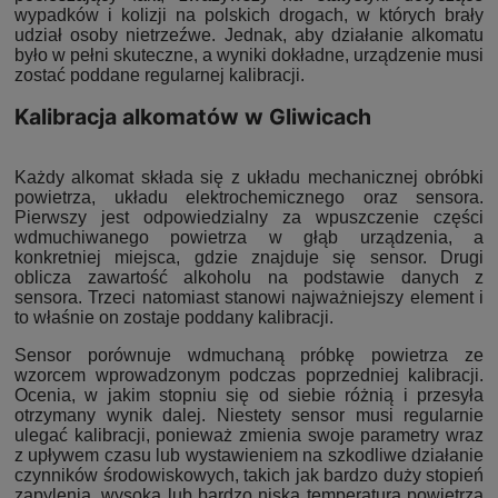
wypadków i kolizji na polskich drogach, w których brały
udział osoby nietrzeźwe. Jednak, aby działanie alkomatu
było w pełni skuteczne, a wyniki dokładne, urządzenie musi
zostać poddane regularnej kalibracji.
Kalibracja alkomatów w Gliwicach
Każdy alkomat składa się z układu mechanicznej obróbki
powietrza, układu elektrochemicznego oraz sensora.
Pierwszy jest odpowiedzialny za wpuszczenie części
wdmuchiwanego powietrza w głąb urządzenia, a
konkretniej miejsca, gdzie znajduje się sensor. Drugi
oblicza zawartość alkoholu na podstawie danych z
sensora. Trzeci natomiast stanowi najważniejszy element i
to właśnie on zostaje poddany kalibracji.
Sensor porównuje wdmuchaną próbkę powietrza ze
wzorcem wprowadzonym podczas poprzedniej kalibracji.
Ocenia, w jakim stopniu się od siebie różnią i przesyła
otrzymany wynik dalej. Niestety sensor musi regularnie
ulegać kalibracji, ponieważ zmienia swoje parametry wraz
z upływem czasu lub wystawieniem na szkodliwe działanie
czynników środowiskowych, takich jak bardzo duży stopień
zapylenia, wysoka lub bardzo niska temperatura powietrza