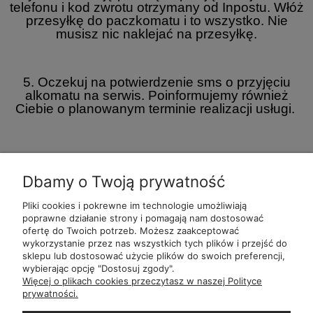
telefonu i kod zwrotu otrzymany od Inpostu. Włóż
przesyłkę do paczkomatu i to wszystko. Nie
musisz nic naklejać na przesyłkę.
5. Oczekuj na potwierdzenie sms o przyjęciu
alkomatu na serwis. Poinformujemy również
Ciebie o planowanym terminie realizacji usługi.
Dbamy o Twoją prywatność
Pliki cookies i pokrewne im technologie umożliwiają
POMOC
POLECANE
BĄDŹ NA
MOJE
poprawne działanie strony i pomagają nam dostosować
ALKOMATY
BIEŻĄCO
ofertę do Twoich potrzeb. Możesz zaakceptować
wykorzystanie przez nas wszystkich tych plików i przejść do
sklepu lub dostosować użycie plików do swoich preferencji,
wybierając opcję "Dostosuj zgody".
ul.
Romana Dmowsk
Więcej o plikach cookies przeczytasz w naszej Polityce
Św. Filipa 2
prywatności.
ul.
Mielęckiego 10 