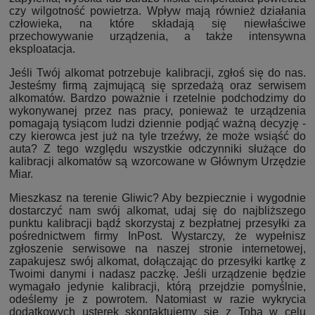
czy wilgotność powietrza. Wpływ mają również działania
człowieka, na które składają się niewłaściwe
przechowywanie urządzenia, a także intensywna
eksploatacja.
Jeśli Twój alkomat potrzebuje kalibracji, zgłoś się do nas.
Jesteśmy firmą zajmującą się sprzedażą oraz serwisem
alkomatów. Bardzo poważnie i rzetelnie podchodzimy do
wykonywanej przez nas pracy, ponieważ te urządzenia
pomagają tysiącom ludzi dziennie podjąć ważną decyzję -
czy kierowca jest już na tyle trzeźwy, że może wsiąść do
auta? Z tego względu wszystkie odczynniki służące do
kalibracji alkomatów są wzorcowane w Głównym Urzędzie
Miar.
Mieszkasz na terenie Gliwic? Aby bezpiecznie i wygodnie
dostarczyć nam swój alkomat, udaj się do najbliższego
punktu kalibracji bądź skorzystaj z bezpłatnej przesyłki za
pośrednictwem firmy InPost. Wystarczy, że wypełnisz
zgłoszenie serwisowe na naszej stronie internetowej,
zapakujesz swój alkomat, dołączając do przesyłki kartkę z
Twoimi danymi i nadasz paczkę. Jeśli urządzenie będzie
wymagało jedynie kalibracji, którą przejdzie pomyślnie,
odeślemy je z powrotem. Natomiast w razie wykrycia
dodatkowych usterek skontaktujemy się z Tobą w celu