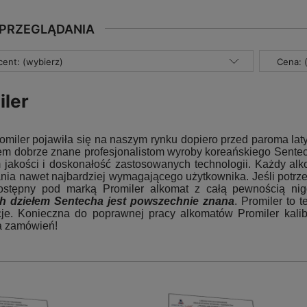
 PRZEGLĄDANIA
ent: (wybierz)
Cena: 
iler
miler pojawiła się na naszym rynku dopiero przed paroma laty.
em dobrze znane profesjonalistom wyroby koreańskiego Sente
 jakości i doskonałość zastosowanych technologii. Każdy alkom
nia nawet najbardziej wymagającego użytkownika. Jeśli potrz
ostępny pod marką Promiler alkomat z całą pewnością ni
h dziełem Sentecha jest powszechnie znana
. Promiler to
cje. Konieczna do poprawnej pracy alkomatów Promiler kalib
a zamówień!