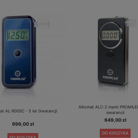
Alkomat ALC-2 marki PROMILE
at AL-9000C - 5 lat Gwarancji
gwarancji
LKOTOP PLUS do badań bez
Alkomat PRO-X-5 PLUS marki AlcoFin
649,00 zł
ustnika
999,00 zł
1 499,00 zł
399,00 zł
DO KOSZYKA
DO KOSZYKA