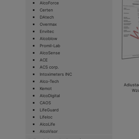
AlcoForce
Certen
DAtech
Overmax
Envitec
Alcoblow
Promil-Lab
AlcoSense
ACE
ACS corp.
Intoximeters INC
Alco-Tech
Adiusta
Kemot
Wzo
AlcoDigital
CAOS
LifeGuard
Lifeloc
AlcoLife
AlcoVisor