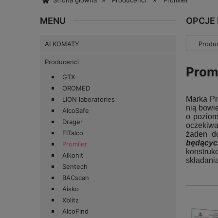
Strona główna
Producenci
Promiler
MENU
OPCJE
ALKOMATY
Produc
Producenci
Prom
GTX
OROMED
Marka Pro
LION laboratories
nią bowi
AlcoSafe
o poziom
Drager
oczekiwa
FITalco
żaden d
będącyc
Promiler
konstruk
Alkohit
składani
Sentech
BACscan
Aisko
Xblitz
AlcoFind