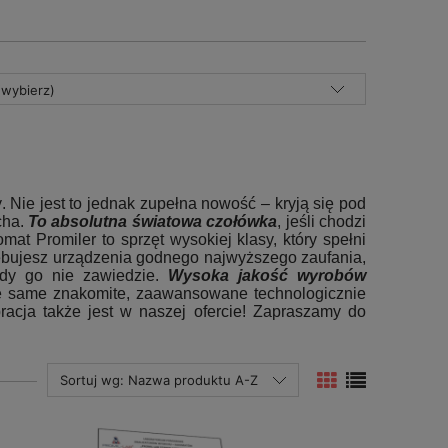
(wybierz)
 Nie jest to jednak zupełna nowość – kryją się pod
cha.
To absolutna światowa czołówka
, jeśli chodzi
at Promiler to sprzęt wysokiej klasy, który spełni
ebujesz urządzenia godnego najwyższego zaufania,
gdy go nie zawiedzie.
Wysoka jakość wyrobów
 te same znakomite, zaawansowane technologicznie
racja także jest w naszej ofercie! Zapraszamy do
Sortuj wg:
Nazwa produktu A-Z