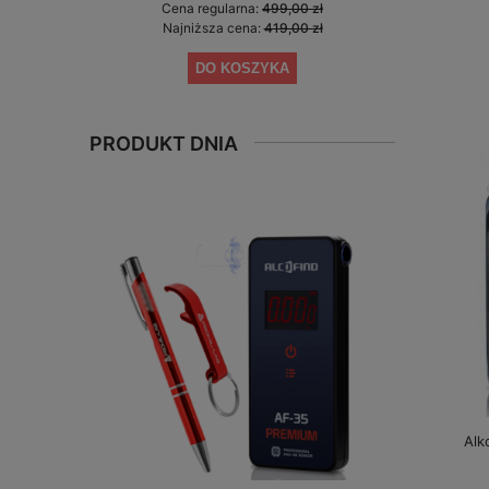
Cena regularna:
499,00 zł
Cen
Najniższa cena:
419,00 zł
Naj
DO KOSZYKA
PRODUKT DNIA
Alk