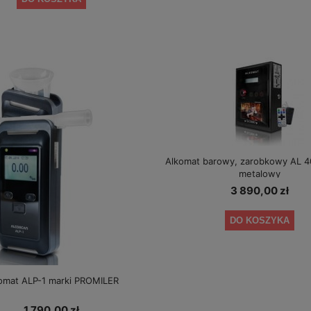
a regularna:
1 699,00 zł
Cena regularna:
499,00 zł
niższa cena:
1 599,00 zł
Najniższa cena:
399,00 zł
DO KOSZYKA
DO KOSZYKA
Alkomat barowy, zarobkowy AL 4
metalowy
3 890,00 zł
DO KOSZYKA
omat ALP-1 marki PROMILER
1 790,00 zł