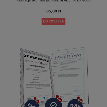
Kalibracja alkomatu (adiustacja) Alcofind DA-8000
65,00 zł
DO KOSZYKA