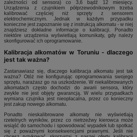
zależności od sensora) co 3,6 bądź 12 miesięcy.
Urządzenia z czujnikiem półprzewodnikowym trzeba
kalibrować częściej niż sprzęty z sensorem
elektrochemicznym. Jednak w każdym przypadku
konieczne jest zapoznanie się z instrukcją alkomatu - w niej
znajdziesz dokładne informacje o kalibracji. Ponadto
niektóre urządzenia wyświetlają komunikaty, gdy należy
skonfigurować ich oprogramowanie.
Kalibracja alkomatów w Toruniu - dlaczego
jest tak ważna?
Zastanawiasz się, dlaczego kalibracja alkomatu jest tak
ważna? Otóż nie konfigurując oprogramowania swojego
sprzętu, narażasz go na uszkodzenie. W niekalibrowanych
alkomatach często dochodzi do awarii sensora, który
zwykle nie jest objęty gwarancją. W wielu przypadkach
wymiana czujnika jest nieopłacalna, przez co konieczny
jest zakup nowego alkomatu.
Ponadto nieskalibrowane alkomaty nie wyświetlają
rzetelnych wyników, przez co nietrzeźwy kierowca może
wsiąść do samochodu i spowodować wypadek lub spotkać
się z poważnymi konsekwencjami prawnymi. Jeśli nie
chcesz ryzykować, skorzystaj z naszej oferty kalibracji