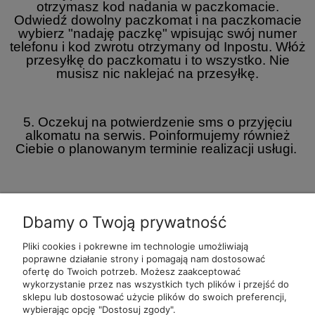
otrzymasz kod nadania w paczkomacie.
Odwiedź dowolny paczkomat i na paczkomacie
wybierz "nadaję paczkę" wpisując swój numer
telefonu i kod zwrotu otrzymany od Inpostu. Włóż
przesyłkę do paczkomatu i to wszystko. Nie
musisz nic naklejać na przesyłkę.
5. Oczekuj na potwierdzenie sms o przyjęciu
alkomatu na serwis. Poinformujemy również
Ciebie o planowanym terminie realizacji usługi.
Dbamy o Twoją prywatność
Pliki cookies i pokrewne im technologie umożliwiają
POMOC
POLECANE
BĄDŹ NA
MOJE
poprawne działanie strony i pomagają nam dostosować
ALKOMATY
BIEŻĄCO
ofertę do Twoich potrzeb. Możesz zaakceptować
wykorzystanie przez nas wszystkich tych plików i przejść do
sklepu lub dostosować użycie plików do swoich preferencji,
wybierając opcję "Dostosuj zgody".