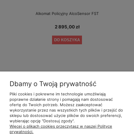
Alkomat Policyjny AlcoSensor FST
2 895,00 zł
DO KOSZYKA
Dbamy o Twoją prywatność
Pliki cookies i pokrewne im technologie umożliwiają
POMOC
POLECANE
BĄDŹ NA
MOJE
poprawne działanie strony i pomagają nam dostosować
ALKOMATY
BIEŻĄCO
ofertę do Twoich potrzeb. Możesz zaakceptować
wykorzystanie przez nas wszystkich tych plików i przejść do
sklepu lub dostosować użycie plików do swoich preferencji,
wybierając opcję "Dostosuj zgody".
ul.
Romana Dmowsk
Więcej o plikach cookies przeczytasz w naszej Polityce
Św. Filipa 2
prywatności.
ul.
Mielęckiego 10 