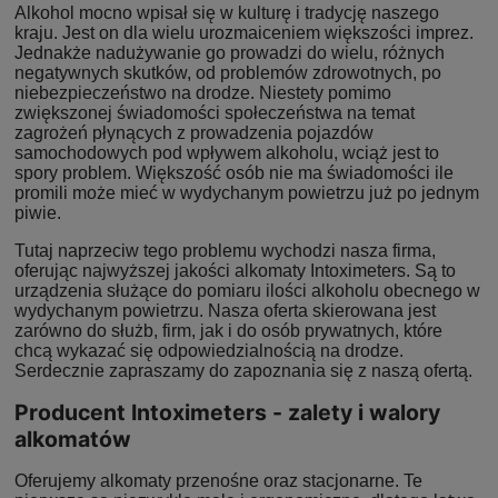
Alkohol mocno wpisał się w kulturę i tradycję naszego
kraju. Jest on dla wielu urozmaiceniem większości imprez.
Jednakże nadużywanie go prowadzi do wielu, różnych
negatywnych skutków, od problemów zdrowotnych, po
niebezpieczeństwo na drodze. Niestety pomimo
zwiększonej świadomości społeczeństwa na temat
zagrożeń płynących z prowadzenia pojazdów
samochodowych pod wpływem alkoholu, wciąż jest to
spory problem. Większość osób nie ma świadomości ile
promili może mieć w wydychanym powietrzu już po jednym
piwie.
Tutaj naprzeciw tego problemu wychodzi nasza firma,
oferując najwyższej jakości alkomaty Intoximeters. Są to
urządzenia służące do pomiaru ilości alkoholu obecnego w
wydychanym powietrzu. Nasza oferta skierowana jest
zarówno do służb, firm, jak i do osób prywatnych, które
chcą wykazać się odpowiedzialnością na drodze.
Serdecznie zapraszamy do zapoznania się z naszą ofertą.
Producent Intoximeters - zalety i walory
alkomatów
Oferujemy alkomaty przenośne oraz stacjonarne. Te