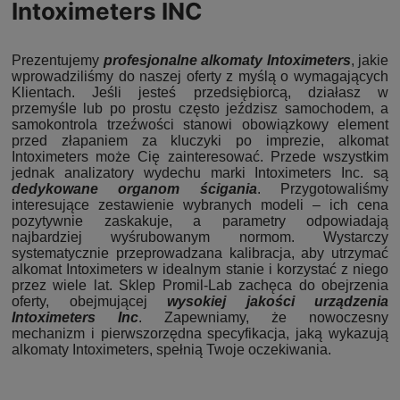
Intoximeters INC
Prezentujemy
profesjonalne alkomaty Intoximeters
, jakie
wprowadziliśmy do naszej oferty z myślą o wymagających
Klientach. Jeśli jesteś przedsiębiorcą, działasz w
przemyśle lub po prostu często jeździsz samochodem, a
samokontrola trzeźwości stanowi obowiązkowy element
przed złapaniem za kluczyki po imprezie, alkomat
Intoximeters może Cię zainteresować. Przede wszystkim
jednak analizatory wydechu marki Intoximeters Inc. są
dedykowane organom ścigania
. Przygotowaliśmy
interesujące zestawienie wybranych modeli – ich cena
pozytywnie zaskakuje, a parametry odpowiadają
najbardziej wyśrubowanym normom. Wystarczy
systematycznie przeprowadzana kalibracja, aby utrzymać
alkomat Intoximeters w idealnym stanie i korzystać z niego
przez wiele lat. Sklep Promil-Lab zachęca do obejrzenia
oferty, obejmującej
wysokiej jakości urządzenia
Intoximeters Inc
. Zapewniamy, że nowoczesny
mechanizm i pierwszorzędna specyfikacja, jaką wykazują
alkomaty Intoximeters, spełnią Twoje oczekiwania.