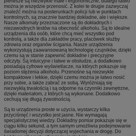
pierwsze są niezwykle małe i ergonomiczne, dlatego łatwo
można je wszędzie przenosić. Z kolei te drugie zazwyczaj
znaleźć można na posterunkach policji lub w punktach
kontrolnych, są znacznie bardziej dokładne, ale i większe.
Nasze alkomaty przeznaczone są do dokładnych i
niezawodnych testów na obecność alkoholu. Są to idealne
urządzenia dla osób, które chcą mieć wszystko pod
kontrolą, a także dla zakładów pracy, placówek służby
zdrowia oraz organów ścigania. Nasze urządzenia
wykorzystują zaawansowaną technologię czujników, dzięki
czemu są w stanie zapewnić dokładne i precyzyjne
odczyty. Są intuicyjne i łatwe w obsłudze, a dodatkowo
posiadają cyfrowe wyświetlacze, na których pokazuje się
poziom stężenia alkoholu. Przenośne są niezwykle
kompaktowe i lekkie, dzięki czemu można je łatwo nosić
przy sobie, a także zabrać ze sobą. Wyróżniają się
niezwykłą trwałością i są odporne na czynniki zewnętrzne,
dzięki materiałom, z których są wykonane. Dodatkowo
cechują się długą żywotnością.
Są to urządzenia proste w użycia, wystarczy kilka
przyciśnięć i wszystko jest jasne. Nie wymagają
specjalistycznej wiedzy. Dokładny pomiar pokazuje się w
ciągu kilku sekund, a tym samym umożliwia podejmowanie
świadomej decyzji dotyczącej wyjechania w drogę. Do