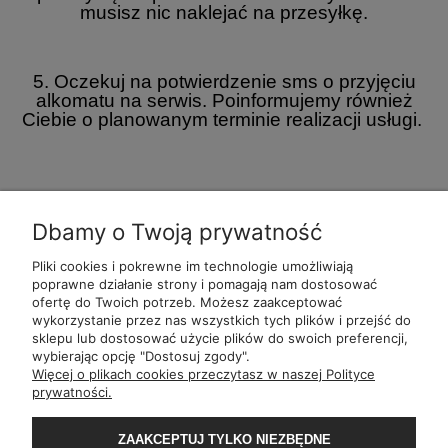
musisz nic naklejać na przesyłkę.
5. Oczekuj na potwierdzenie sms o przyjęciu
alkomatu na serwis. Poinformujemy również
Ciebie o planowanym terminie realizacji usługi.
Dbamy o Twoją prywatność
Pliki cookies i pokrewne im technologie umożliwiają
POMOC
POLECANE
BĄDŹ NA
MOJE
poprawne działanie strony i pomagają nam dostosować
ALKOMATY
BIEŻĄCO
ofertę do Twoich potrzeb. Możesz zaakceptować
wykorzystanie przez nas wszystkich tych plików i przejść do
sklepu lub dostosować użycie plików do swoich preferencji,
wybierając opcję "Dostosuj zgody".
ul.
Romana Dmowsk
Więcej o plikach cookies przeczytasz w naszej Polityce
Św. Filipa 2
prywatności.
ul.
Mielęckiego 10 
Al.
Jerozolimskie 81 
Wały Piastowskie 1
ZAAKCEPTUJ TYLKO NIEZBĘDNE