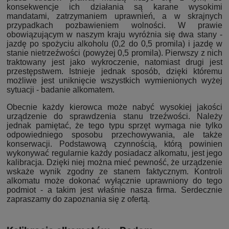
konsekwencje ich działania są karane wysokimi
mandatami, zatrzymaniem uprawnień, a w skrajnych
przypadkach pozbawieniem wolności. W prawie
obowiązującym w naszym kraju wyróżnia się dwa stany -
jazdę po spożyciu alkoholu (0,2 do 0,5 promila) i jazdę w
stanie nietrzeźwości (powyżej 0,5 promila). Pierwszy z nich
traktowany jest jako wykroczenie, natomiast drugi jest
przestępstwem. Istnieje jednak sposób, dzięki któremu
możliwe jest uniknięcie wszystkich wymienionych wyżej
sytuacji - badanie alkomatem.
Obecnie każdy kierowca może nabyć wysokiej jakości
urządzenie do sprawdzenia stanu trzeźwości. Należy
jednak pamiętać, że tego typu sprzęt wymaga nie tylko
odpowiedniego sposobu przechowywania, ale także
konserwacji. Podstawową czynnością, którą powinien
wykonywać regularnie każdy posiadacz alkomatu, jest jego
kalibracja. Dzięki niej można mieć pewność, że urządzenie
wskaże wynik zgodny ze stanem faktycznym. Kontroli
alkomatu może dokonać wyłącznie uprawniony do tego
podmiot - a takim jest właśnie nasza firma. Serdecznie
zapraszamy do zapoznania się z ofertą.