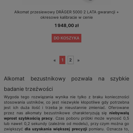
Alkomat przesiewowy DRÄGER 5000 2 LATA gwarancji +
okresowe kalibracje w cenie
1 948,00 zł
DO KOSZYKA
1
2
«
»
Alkomat bezustnikowy pozwala na szybkie
badanie trzeźwości
Wygoda tego rozwiązania wynika nie tylko z braku konieczności
stosowania ustników, co jest niezwykle kłopotliwe gdy potrzebna
jest ich duża ilość i trzeba je nieustannie zmieniać. Oferowane
przez nas alkomaty bezustnikowe charakteryzują się
niebywałą
wprost szybkością pracy
. Czas poboru próbki może wynosić 0,5
lub nawet 0,2 sekundy (zależnie od modelu), przy czym można go
zwiększyć
dla uzyskania większej precyzji
pomiaru. Oznacza to,