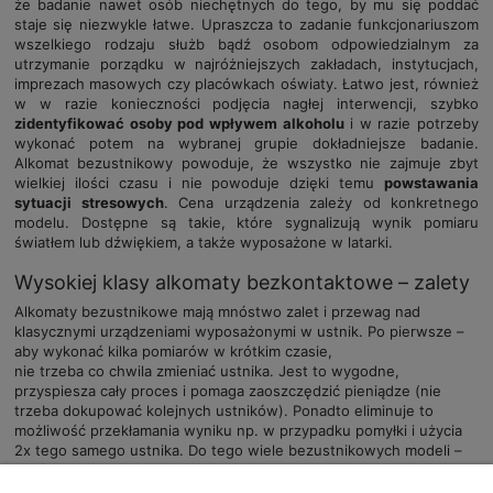
że badanie nawet osób niechętnych do tego, by mu się poddać
staje się niezwykle łatwe. Upraszcza to zadanie funkcjonariuszom
wszelkiego rodzaju służb bądź osobom odpowiedzialnym za
utrzymanie porządku w najróżniejszych zakładach, instytucjach,
imprezach masowych czy placówkach oświaty. Łatwo jest, również
w w razie konieczności podjęcia nagłej interwencji, szybko
zidentyfikować osoby pod wpływem alkoholu
i w razie potrzeby
wykonać potem na wybranej grupie dokładniejsze badanie.
Alkomat bezustnikowy powoduje, że wszystko nie zajmuje zbyt
wielkiej ilości czasu i nie powoduje dzięki temu
powstawania
sytuacji stresowych
. Cena urządzenia zależy od konkretnego
modelu. Dostępne są takie, które sygnalizują wynik pomiaru
światłem lub dźwiękiem, a także wyposażone w latarki.
Wysokiej klasy alkomaty bezkontaktowe – zalety
Alkomaty bezustnikowe mają mnóstwo zalet i przewag nad
klasycznymi urządzeniami wyposażonymi w ustnik. Po pierwsze –
aby wykonać kilka pomiarów w krótkim czasie,
nie trzeba co chwila zmieniać ustnika. Jest to wygodne,
przyspiesza cały proces i pomaga zaoszczędzić pieniądze (nie
trzeba dokupować kolejnych ustników). Ponadto eliminuje to
możliwość przekłamania wyniku np. w przypadku pomyłki i użycia
2x tego samego ustnika. Do tego wiele bezustnikowych modeli –
porównując je z klasycznymi rozwiązaniami – jest gotowych do
działania od włączenia w krótszym czasie. Szybsze jest również