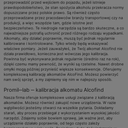
przeprowadzić przed wejściem do pojazdu, jeżeli istnieje
prawdopodobieństwo, że stan spożycia alkoholu przekracza normy
dopuszczane przez polskie prawo. Są również często
przeprowadzane przez pracodawców branży transportowej czy na
produkcji, a więc wszędzie tam, gdzie istotne jest
bezpieczeństwo. Te niedrogie narzędzia są bardzo skuteczne, a co
najważniejsze potrafią uchronić przed różnego rodzaju wypadkami.
Alkomaty, aby działać poprawnie, muszą być jednak regularnie
kalibrowane i kontrolowane. Tylko wtedy będą wskazywać
właściwe pomiary. Jeżeli zauważyłeś, że Twój alkomat Alcofind nie
działa prawidłowo, konieczna jest wówczas jego kalibracja.
Powinna być wykonywana jednak regularnie (średnio raz na rok),
dzięki czemu mamy pewność, że wyniki są rzetelne. Nawet drobne
omyłki mogą później przynieść większe konsekwencje. Oferujemy
kompleksową kalibrację alkomatów AlcoFind. Możesz powierzyć
nam swój sprzęt, a my zajmiemy się nim w najlepszy sposób.
Promil‒lab ‒ kalibracja alkomatu Alcofind
Nasza firma oferuje kompleksowe usługi związane z kalibracją
alkomatów. Możesz również zakupić nowe urządzenia. W razie
wątpliwości jesteśmy otwarci na wszelkie pytania. Dokładamy
starań, aby proces przebiegał z wykorzystaniem wysokiej jakości
narzędzi. Zdajemy sobie bowiem sprawę, jak ważne jest, aby
urządzenie działało poprawnie, od tego często zależy