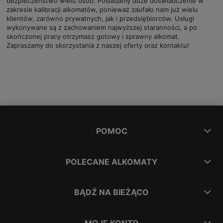
bezpieczeństwo wielu osób. Posiadamy duże doświadczenie w
zakresie kalibracji alkomatów, ponieważ zaufało nam już wielu
klientów, zarówno prywatnych, jak i przedsiębiorców. Usługi
wykonywane są z zachowaniem najwyższej staranności, a po
skończonej pracy otrzymasz gotowy i sprawny alkomat.
Zapraszamy do skorzystania z naszej oferty oraz kontaktu!
POMOC
POLECANE ALKOMATY
BĄDŹ NA BIEŻĄCO
MOJE KONTO