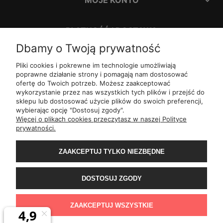
PŁATNOŚĆ I DOSTAWA
Dbamy o Twoją prywatność
INFORMACJE
Pliki cookies i pokrewne im technologie umożliwiają
poprawne działanie strony i pomagają nam dostosować
ofertę do Twoich potrzeb. Możesz zaakceptować
O NAS
wykorzystanie przez nas wszystkich tych plików i przejść do
sklepu lub dostosować użycie plików do swoich preferencji,
wybierając opcję "Dostosuj zgody".
ul.
Romana Dmowskiego 1,
50-203
Wrocław
Więcej o plikach cookies przeczytasz w naszej Polityce
Św. Filipa 23/3,
31-150
Kraków
prywatności.
ul.
Mielęckiego 10 lok 503,
40-013
Katowice
Al.
Jerozolimskie 81 lok 7.10,
02-001
Warszawa
ZAAKCEPTUJ TYLKO NIEZBĘDNE
Wały Piastowskie 1
lok. 1508,
80-855
Gdańsk
ul.
Grochowa 4,
15-423
Białystok
ul.
ul. 1-go Maja 13
lok. 2,
20-410
Lublin
DOSTOSUJ ZGODY
ul.
Rejtana 49/6,
35-310
Rzeszów
ul.
Franciszka z Asyżu 62,
93-479
Łódź
ul.
Wiertnicza 115,
02-952
Warszawa
ZAAKCEPTUJ WSZYSTKIE
al.
Bohaterów Warszawy 11b,
70-370
Szczecin