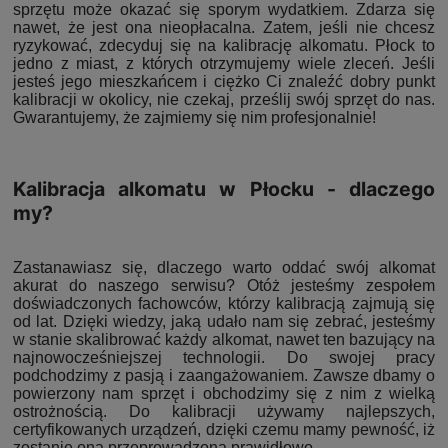
sprzętu może okazać się sporym wydatkiem. Zdarza się
nawet, że jest ona nieopłacalna. Zatem, jeśli nie chcesz
ryzykować, zdecyduj się na kalibrację alkomatu. Płock to
jedno z miast, z których otrzymujemy wiele zleceń. Jeśli
jesteś jego mieszkańcem i ciężko Ci znaleźć dobry punkt
kalibracji w okolicy, nie czekaj, prześlij swój sprzęt do nas.
Gwarantujemy, że zajmiemy się nim profesjonalnie!
Kalibracja alkomatu w Płocku - dlaczego
my?
Zastanawiasz się, dlaczego warto oddać swój alkomat
akurat do naszego serwisu? Otóż jesteśmy zespołem
doświadczonych fachowców, którzy kalibracją zajmują się
od lat. Dzięki wiedzy, jaką udało nam się zebrać, jesteśmy
w stanie skalibrować każdy alkomat, nawet ten bazujący na
najnowocześniejszej technologii. Do swojej pracy
podchodzimy z pasją i zaangażowaniem. Zawsze dbamy o
powierzony nam sprzęt i obchodzimy się z nim z wielką
ostrożnością. Do kalibracji używamy najlepszych,
certyfikowanych urządzeń, dzięki czemu mamy pewność, iż
zostanie ona przeprowadzona prawidłowo.