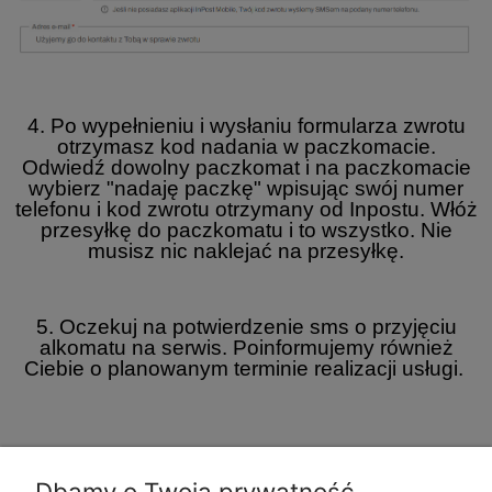
4. Po wypełnieniu i wysłaniu formularza zwrotu
otrzymasz kod nadania w paczkomacie.
Odwiedź dowolny paczkomat i na paczkomacie
wybierz "nadaję paczkę" wpisując swój numer
telefonu i kod zwrotu otrzymany od Inpostu. Włóż
przesyłkę do paczkomatu i to wszystko. Nie
musisz nic naklejać na przesyłkę.
5. Oczekuj na potwierdzenie sms o przyjęciu
alkomatu na serwis. Poinformujemy również
Ciebie o planowanym terminie realizacji usługi.
Dbamy o Twoją prywatność