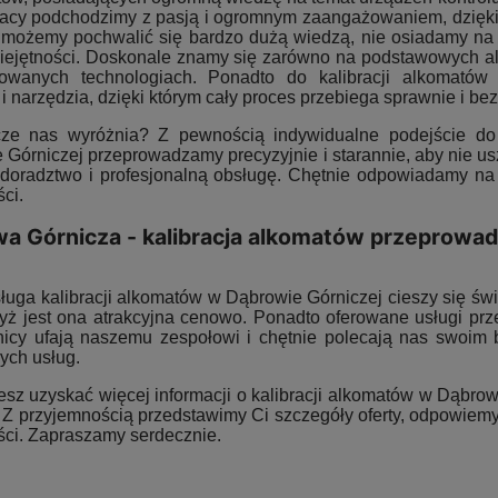
racy podchodzimy z pasją i ogromnym zaangażowaniem, dzięki 
możemy pochwalić się bardzo dużą wiedzą, nie osiadamy na 
ejętności. Doskonale znamy się zarówno na podstawowych alk
owanych technologiach. Ponadto do kalibracji alkomató
i narzędzia, dzięki którym cały proces przebiega sprawnie i b
ze nas wyróżnia? Z pewnością indywidualne podejście do 
 Górniczej przeprowadzamy precyzyjnie i starannie, aby nie u
doradztwo i profesjonalną obsługę. Chętnie odpowiadamy na 
ci.
a Górnicza - kalibracja alkomatów przeprowad
uga kalibracji alkomatów w Dąbrowie Górniczej cieszy się świe
gdyż jest ona atrakcyjna cenowo. Ponadto oferowane usługi prz
icy ufają naszemu zespołowi i chętnie polecają nas swoim b
ych usług.
esz uzyskać więcej informacji o kalibracji alkomatów w Dąbrowi
 Z przyjemnością przedstawimy Ci szczegóły oferty, odpowiemy
ści. Zapraszamy serdecznie.