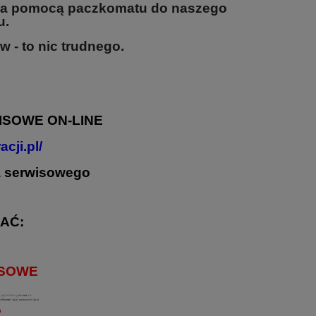
za pomocą paczkomatu do naszego
u.
 - to nic trudnego.
ISOWE
ON-LINE
acji.pl/
ia serwisowego
AĆ:
ISOWE