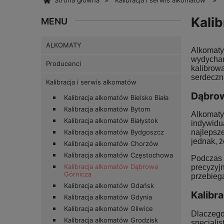
Strona główna
Kalibracja i serwis alkomatów
Kalib
MENU
ALKOMATY
Alkomaty
wydycha
Producenci
kalibrow
serdeczni
Kalibracja i serwis alkomatów
Dąbrow
Kalibracja alkomatów Bielsko Biała
Kalibracja alkomatów Bytom
Alkomaty
Kalibracja alkomatów Białystok
indywidu
Kalibracja alkomatów Bydgoszcz
najlepsz
jednak, ż
Kalibracja alkomatów Chorzów
Kalibracja alkomatów Częstochowa
Podczas 
Kalibracja alkomatów Dąbrowa
precyzyj
Górnicza
przebieg
Kalibracja alkomatów Gdańsk
Kalibr
Kalibracja alkomatów Gdynia
Kalibracja alkomatów Gliwice
Dlaczego
Kalibracja alkomatów Grodzisk
specjali