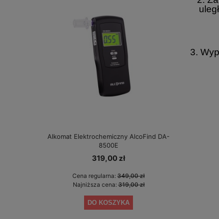
uleg
3. Wyp
Alkomat Elektrochemiczny AlcoFind DA-
Alkomat elek
8500E
319,00 zł
Cena regularna:
349,00 zł
Cen
Najniższa cena:
319,00 zł
Naj
DO KOSZYKA