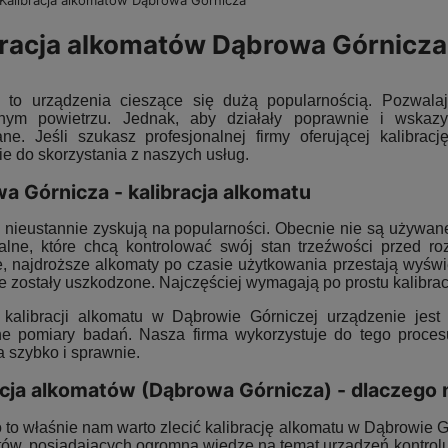
Kalibracja alkomatów Dąbrowa Górnicza
racja alkomatów Dąbrowa Górnicza
 to urządzenia cieszące się dużą popularnością. Pozwala
nym powietrzu. Jednak, aby działały poprawnie i wskazy
ane. Jeśli szukasz profesjonalnej firmy oferującej kalibr
e do skorzystania z naszych usług.
a Górnicza - kalibracja alkomatu
 nieustannie zyskują na popularności. Obecnie nie są używan
alne, które chcą kontrolować swój stan trzeźwości przed r
e, najdroższe alkomaty po czasie użytkowania przestają wyświ
e zostały uszkodzone. Najczęściej wymagają po prostu kalibracj
kalibracji alkomatu w Dąbrowie Górniczej urządzenie jest r
ne pomiary badań. Nasza firma wykorzystuje do tego procesu
a szybko i sprawnie.
acja alkomatów (Dąbrowa Górnicza) - dlaczego
 to właśnie nam warto zlecić kalibrację alkomatu w Dąbrowie
stów, posiadających ogromną wiedzę na temat urządzeń kontrol