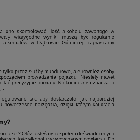
ją one skontrolować ilość alkoholu zawartego w
wały wiarygodne wyniki, muszą być regularnie
ację alkomatów w Dąbrowie Górniczej, zapraszamy
e tylko przez służby mundurowe, ale również osoby
ozpoczęciem prowadzenia pojazdu. Niestety nawet
etlać precyzyjne pomiary. Niekonieczne oznacza to
i.
egulowane tak, aby dostarczało, jak najbardziej
 nowoczesne narzędzia, dzięki którym kalibracja
 my?
 Górniczej? Otóż jesteśmy zespołem doświadczonych
ujących ilość alkoholu w wydychanym powietrzu. Do