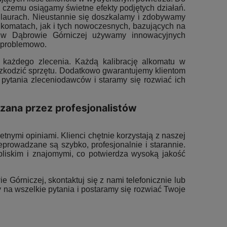
czemu osiągamy świetne efekty podjętych działań.
laurach. Nieustannie się doszkalamy i zdobywamy
omatach, jak i tych nowoczesnych, bazujących na
w w Dąbrowie Górniczej używamy innowacyjnych
ezproblemowo.
każdego zlecenia. Każdą kalibrację alkomatu w
szkodzić sprzętu. Dodatkowo gwarantujemy klientom
pytania zleceniodawców i staramy się rozwiać ich
zana przez profesjonalistów
tnymi opiniami. Klienci chętnie korzystają z naszej
eprowadzane są szybko, profesjonalnie i starannie.
liskim i znajomymi, co potwierdza wysoką jakość
e Górniczej, skontaktuj się z nami telefonicznie lub
 na wszelkie pytania i postaramy się rozwiać Twoje