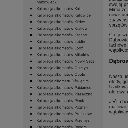
Mazowiecki
swojej p
Kalibracja alkomatów Kalisz
Mimo że 
nowe umi
Kalibracja alkomatów Katowice
zaawans
Kalibracja alkomatów Kielce
sprzętów 
Kalibracja alkomatów Kraków
Co jeszc
Kalibracja alkomatów Krosno
Dąbrowie
Kalibracja alkomatów Lublin
fachowe 
Kalibracja alkomatów Łódź
wątpliwoś
Kalibracja alkomatów Mikołów
Dąbrow
Kalibracja alkomatów Nowy Sącz
Kalibracja alkomatów Olsztyn
Kalibracja alkomatów Opole
Nasza usł
Kalibracja alkomatu Oświęcim
oferty, 
Użytkown
Kalibracja alkomatów Pabianice
oferowan
Kalibracja alkomatów Piaseczno
Kalibracja alkomatów Płock
Jeśli chc
mailowo.
Kalibracja alkomatów Poznań
wątpliwo
Kalibracja alkomatów Pruszków
Kalibracja alkomatów Przemyśl
Kalibracja alkomatów Radom