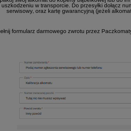
ł uszkodzeniu w transporcie. Do przesyłki dołącz nu
serwisowy, oraz kartę gwarancyjną (jeżeli alkom
ełnij formularz darmowego zwrotu przez Paczkoma
trochemiczny AlcoFind PRO X-3
Alkomat Alcofind PRO X-5
319,00 zł
379,00 zł
a regularna:
329,00 zł
Cena regularna:
399,00 zł
niższa cena:
319,00 zł
Najniższa cena:
379,00 zł
DO KOSZYKA
DO KOSZYKA