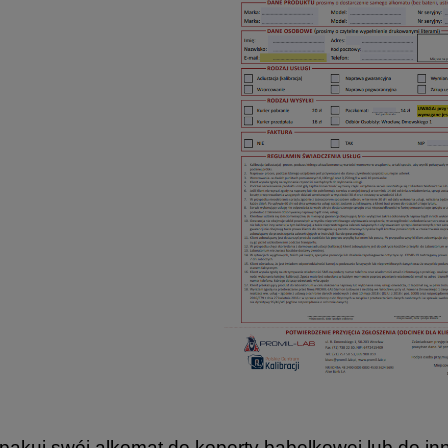
apakuj swój alkomat do koperty bąbelkowej lub do i