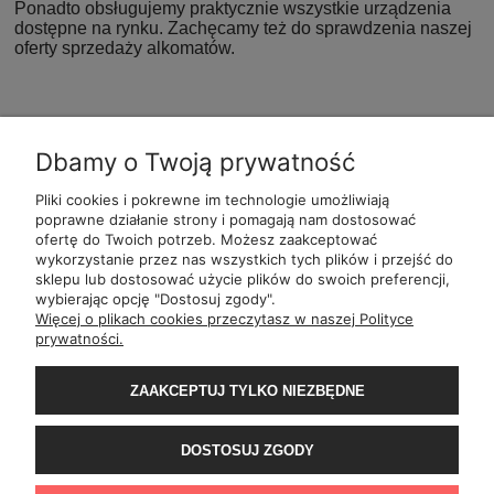
Ponadto obsługujemy praktycznie wszystkie urządzenia
dostępne na rynku. Zachęcamy też do sprawdzenia naszej
oferty sprzedaży alkomatów.
Dbamy o Twoją prywatność
Pliki cookies i pokrewne im technologie umożliwiają
POMOC
POLECANE
BĄDŹ NA
MOJE
poprawne działanie strony i pomagają nam dostosować
ALKOMATY
BIEŻĄCO
ofertę do Twoich potrzeb. Możesz zaakceptować
wykorzystanie przez nas wszystkich tych plików i przejść do
sklepu lub dostosować użycie plików do swoich preferencji,
wybierając opcję "Dostosuj zgody".
ul.
Romana Dmowsk
Więcej o plikach cookies przeczytasz w naszej Polityce
Św. Filipa 2
prywatności.
ul.
Mielęckiego 10 
Al.
Jerozolimskie 81 
ZAAKCEPTUJ TYLKO NIEZBĘDNE
Wały Piastowskie 1
ul.
Grochowa
ul.
ul. 1-go Maja
DOSTOSUJ ZGODY
ul.
Rejtana 49
ul.
Franciszka z
ul.
Wiertnicza 1