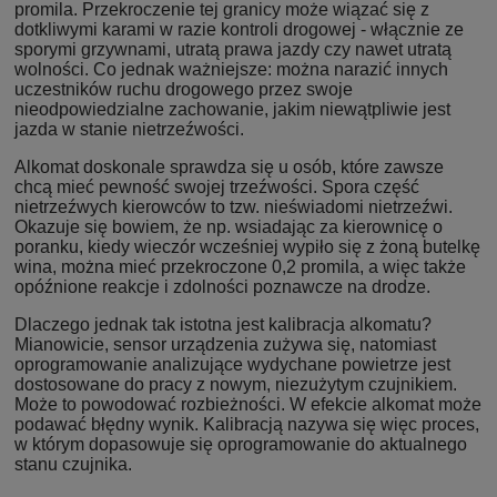
promila. Przekroczenie tej granicy może wiązać się z
dotkliwymi karami w razie kontroli drogowej - włącznie ze
sporymi grzywnami, utratą prawa jazdy czy nawet utratą
wolności. Co jednak ważniejsze: można narazić innych
uczestników ruchu drogowego przez swoje
nieodpowiedzialne zachowanie, jakim niewątpliwie jest
jazda w stanie nietrzeźwości.
Alkomat doskonale sprawdza się u osób, które zawsze
chcą mieć pewność swojej trzeźwości. Spora część
nietrzeźwych kierowców to tzw. nieświadomi nietrzeźwi.
Okazuje się bowiem, że np. wsiadając za kierownicę o
poranku, kiedy wieczór wcześniej wypiło się z żoną butelkę
wina, można mieć przekroczone 0,2 promila, a więc także
opóźnione reakcje i zdolności poznawcze na drodze.
Dlaczego jednak tak istotna jest kalibracja alkomatu?
Mianowicie, sensor urządzenia zużywa się, natomiast
oprogramowanie analizujące wydychane powietrze jest
dostosowane do pracy z nowym, niezużytym czujnikiem.
Może to powodować rozbieżności. W efekcie alkomat może
podawać błędny wynik. Kalibracją nazywa się więc proces,
w którym dopasowuje się oprogramowanie do aktualnego
stanu czujnika.