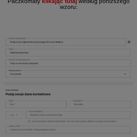
Paczkomaty
klikając tutaj
według poniższego
wzoru: