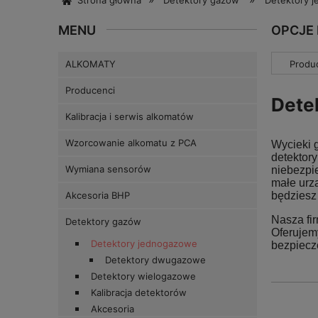
Strona główna
Detektory gazów
Detektory 
MENU
OPCJE
ALKOMATY
Produc
Producenci
Dete
Kalibracja i serwis alkomatów
Wzorcowanie alkomatu z PCA
Wycieki 
detektor
Wymiana sensorów
niebezpi
małe urz
będziesz
Akcesoria BHP
Nasza fir
Detektory gazów
Oferujem
Detektory jednogazowe
bezpiecz
Detektory dwugazowe
Detektory wielogazowe
Kalibracja detektorów
Akcesoria