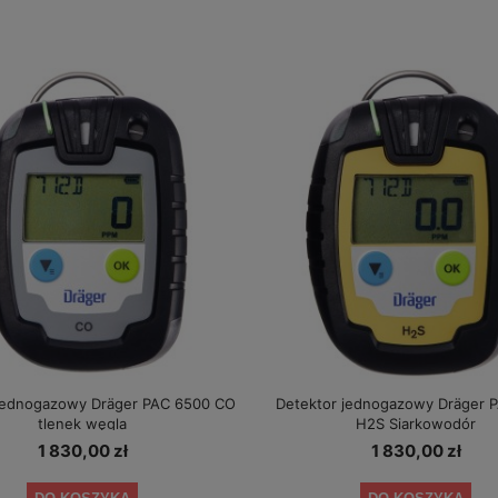
jednogazowy Dräger PAC 6500 CO
Detektor jednogazowy Dräger 
tlenek węgla
H2S Siarkowodór
1 830,00 zł
1 830,00 zł