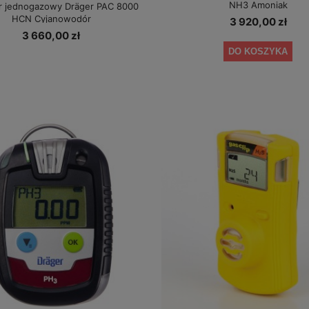
NH3 Amoniak
r jednogazowy Dräger PAC 8000
HCN Cyjanowodór
3 920,00 zł
3 660,00 zł
DO KOSZYKA