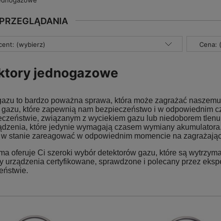
jednogazowe
 PRZEGLĄDANIA
ent: (wybierz)
Cena: 
ktory jednogazowe
gazu to bardzo poważna sprawa, która może zagrażać naszemu zd
y gazu, które zapewnią nam bezpieczeństwo i w odpowiednim c
eczeństwie, związanym z wyciekiem gazu lub niedoborem tlenu.
ądzenia, które jedynie wymagają czasem wymiany akumulatora. 
 w stanie zareagować w odpowiednim momencie na zagrażając
ma oferuje Ci szeroki wybór detektorów gazu, które są wytrzym
y urządzenia certyfikowane, sprawdzone i polecany przez eks
eństwie.