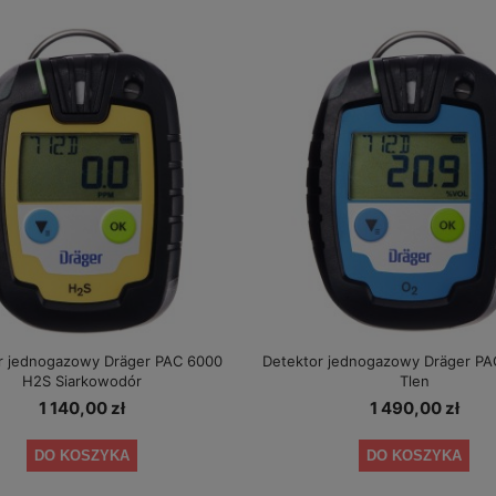
AlcoFind Elite + kalibracje
Alkomat Elektrochemiczny AlcoFind D
8500E + certyfikat
349,00 zł
319,00 zł
a regularna:
389,00 zł
Cena regularna:
349,00 zł
niższa cena:
349,00 zł
Najniższa cena:
319,00 zł
r jednogazowy Dräger PAC 6000
Detektor jednogazowy Dräger P
DO KOSZYKA
DO KOSZYKA
H2S Siarkowodór
Tlen
1 140,00 zł
1 490,00 zł
DO KOSZYKA
DO KOSZYKA