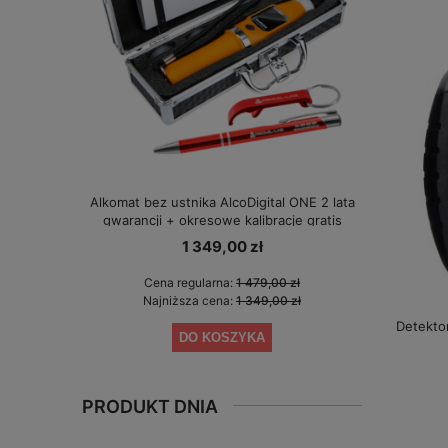
Alkomat bez ustnika AlcoDigital ONE 2 lata
Alkomat 
gwarancji + okresowe kalibracje gratis
1 349,00 zł
Cena regularna:
1 479,00 zł
Cen
Najniższa cena:
1 349,00 zł
Naj
Detekto
DO KOSZYKA
PRODUKT DNIA