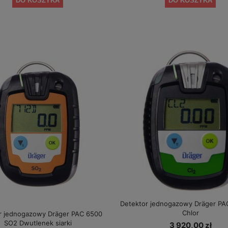
DO KOSZYKA
DO KOSZYKA
Detektor jednogazowy Dräger PA
Chlor
r jednogazowy Dräger PAC 6500
SO2 Dwutlenek siarki
3 920,00 zł