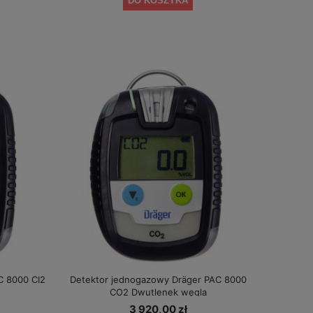
DO KOSZYKA
C 8000 CI2
Detektor jednogazowy Dräger PAC 8000
CO2 Dwutlenek węgla
3 920,00 zł