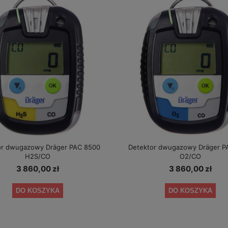
or dwugazowy Dräger PAC 8500
Detektor dwugazowy Dräger P
H2S/CO
O2/CO
3 860,00 zł
3 860,00 zł
DO KOSZYKA
DO KOSZYKA