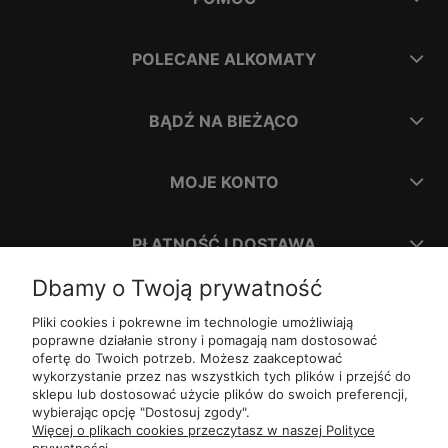
POLECANE ALKOMATY
BĄDŹ NA BIEŻĄCO
MOJE KONTO
PŁATNOŚĆ I DOSTAWA
Dbamy o Twoją prywatność
INFORMACJE
Pliki cookies i pokrewne im technologie umożliwiają
poprawne działanie strony i pomagają nam dostosować
ofertę do Twoich potrzeb. Możesz zaakceptować
O NAS
wykorzystanie przez nas wszystkich tych plików i przejść do
sklepu lub dostosować użycie plików do swoich preferencji,
wybierając opcję "Dostosuj zgody".
ul.
Romana Dmowskiego 1,
50-203
Wrocław
Więcej o plikach cookies przeczytasz w naszej Polityce
Św. Filipa 23/3,
31-150
Kraków