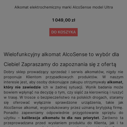
Alkomat elektrochemiczny marki AlcoSense model Ultra
1 049,00 zł
DO KOSZYKA
Wielofunkcyjny alkomat AlcoSense to wybór dla
Ciebie! Zapraszamy do zapoznania się z ofertą
Dobry sklep prowadzący sprzedaż i serwis alkomatów, nigdy nie
proponuje Klientom przypadkowych produktów. W naszym
interesie jest, aby osoby dokonujące zakupu otrzymywały
alkomat,
który nie zawiedzie
ich w żadnej sytuacji. Wynik badania może
bowiem wpłynąć na decyzję o tym, czy siąść za kierownicą i ruszyć
w trasę. W trosce o bezpieczeństwo na polskich drogach, staramy
się oferować wyłącznie sprawdzone urządzenia, takie jak
AlcoSense alkomat, wyprodukowany przez uznaną brytyjską firmę.
Ponadto zapewniamy odpowiednie przygotowanie sprzętu do
użytku –
kalibracja alkomatu to dla nas priorytet
. Zarówno ta
przeprowadzana przed wysłaniem produktu do Klienta, jak i ta