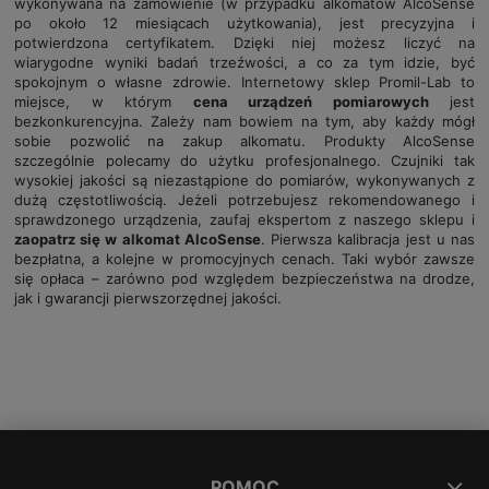
wykonywana na zamówienie (w przypadku alkomatów AlcoSense
po około 12 miesiącach użytkowania), jest precyzyjna i
potwierdzona certyfikatem. Dzięki niej możesz liczyć na
wiarygodne wyniki badań trzeźwości, a co za tym idzie, być
spokojnym o własne zdrowie. Internetowy sklep Promil-Lab to
miejsce, w którym
cena urządzeń pomiarowych
jest
bezkonkurencyjna. Zależy nam bowiem na tym, aby każdy mógł
sobie pozwolić na zakup alkomatu. Produkty AlcoSense
szczególnie polecamy do użytku profesjonalnego. Czujniki tak
wysokiej jakości są niezastąpione do pomiarów, wykonywanych z
dużą częstotliwością. Jeżeli potrzebujesz rekomendowanego i
sprawdzonego urządzenia, zaufaj ekspertom z naszego sklepu i
zaopatrz się w alkomat AlcoSense
. Pierwsza kalibracja jest u nas
bezpłatna, a kolejne w promocyjnych cenach. Taki wybór zawsze
się opłaca – zarówno pod względem bezpieczeństwa na drodze,
jak i gwarancji pierwszorzędnej jakości.
POMOC