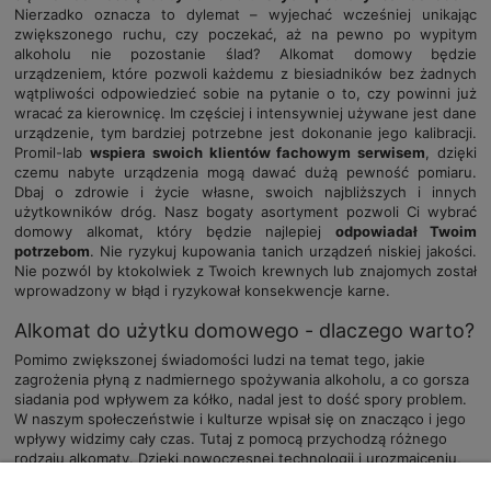
Nierzadko oznacza to dylemat – wyjechać wcześniej unikając
zwiększonego ruchu, czy poczekać, aż na pewno po wypitym
alkoholu nie pozostanie ślad? Alkomat domowy będzie
urządzeniem, które pozwoli każdemu z biesiadników bez żadnych
wątpliwości odpowiedzieć sobie na pytanie o to, czy powinni już
wracać za kierownicę. Im częściej i intensywniej używane jest dane
urządzenie, tym bardziej potrzebne jest dokonanie jego kalibracji.
Promil-lab
wspiera swoich klientów fachowym serwisem
, dzięki
czemu nabyte urządzenia mogą dawać dużą pewność pomiaru.
Dbaj o zdrowie i życie własne, swoich najbliższych i innych
użytkowników dróg. Nasz bogaty asortyment pozwoli Ci wybrać
domowy alkomat, który będzie najlepiej
odpowiadał Twoim
potrzebom
. Nie ryzykuj kupowania tanich urządzeń niskiej jakości.
Nie pozwól by ktokolwiek z Twoich krewnych lub znajomych został
wprowadzony w błąd i ryzykował konsekwencje karne.
Alkomat do użytku domowego - dlaczego warto?
Pomimo zwiększonej świadomości ludzi na temat tego, jakie
zagrożenia płyną z nadmiernego spożywania alkoholu, a co gorsza
siadania pod wpływem za kółko, nadal jest to dość spory problem.
W naszym społeczeństwie i kulturze wpisał się on znacząco i jego
wpływy widzimy cały czas. Tutaj z pomocą przychodzą różnego
rodzaju alkomaty. Dzięki nowoczesnej technologii i urozmaiceniu,
tak naprawdę każdy może go mieć na wyciągnięcie ręki. Jest to