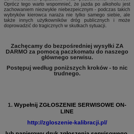
Oprócz tego warto wspomnieć, że jazda po alkoholu jest
zachowaniem niezwykle niebezpeicznym - podczas takich
wybryków kierowca naraża nie tylko samego siebie, ale
także innych użytkowników dróg publicznych i może
doprowadzić do tragicznych w skutkach sytuacji.
Zachęcamy do bezpośredniej wysyłki ZA
DARMO za pomocą paczkomatu do naszego
głównego serwisu.
Postępuj według poniższych kroków - to nic
trudnego.
1.
Wypełnij
ZGŁOSZENIE SERWISOWE
ON-
LINE
http://zgloszenie-kalibracji.pl/
lub papierowy druk zgłoszenia serwisowego