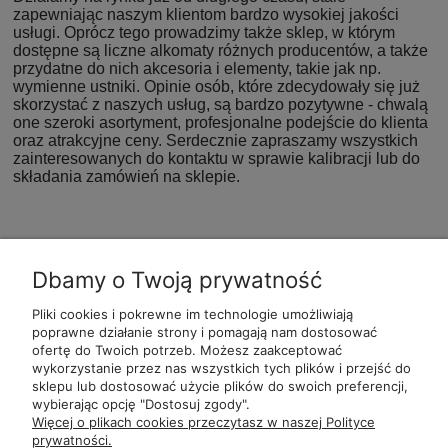
zapewniając naszym klientom bardzo wysokiej jakości
usługi. Oprócz tego prowadzimy także sklep, w którym
dostępne są liczne alkomaty różnych producentów, a także
przydatne do nich akcesoria i elementy, takie jak np.
wymienne ustniki. Opinie osób, które zdecydowały się już
skorzystać z naszych usług, są bardzo pozytywne - chwalą
one szeroki asortyment, profesjonalne podejście do klienta
oraz atrakcyjne ceny. Serdecznie zapraszamy wszystkich
zainteresowanych do kontaktu w sprawie kalibracji lub do
składania zamówień na sklepie.
Dbamy o Twoją prywatność
Pliki cookies i pokrewne im technologie umożliwiają
POMOC
POLECANE
BĄDŹ NA
MOJE
poprawne działanie strony i pomagają nam dostosować
ALKOMATY
BIEŻĄCO
ofertę do Twoich potrzeb. Możesz zaakceptować
wykorzystanie przez nas wszystkich tych plików i przejść do
sklepu lub dostosować użycie plików do swoich preferencji,
wybierając opcję "Dostosuj zgody".
ul.
Romana Dmowsk
Więcej o plikach cookies przeczytasz w naszej Polityce
Św. Filipa 2
prywatności.