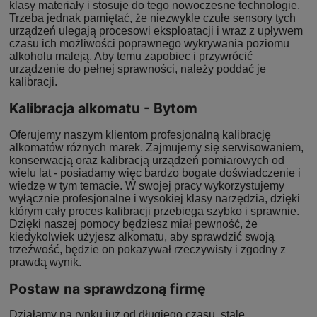
klasy materiały i stosuje do tego nowoczesne technologie.
Trzeba jednak pamiętać, że niezwykle czułe sensory tych
urządzeń ulegają procesowi eksploatacji i wraz z upływem
czasu ich możliwości poprawnego wykrywania poziomu
alkoholu maleją. Aby temu zapobiec i przywrócić
urządzenie do pełnej sprawności, należy poddać je
kalibracji.
Kalibracja alkomatu - Bytom
Oferujemy naszym klientom profesjonalną kalibrację
alkomatów różnych marek. Zajmujemy się serwisowaniem,
konserwacją oraz kalibracją urządzeń pomiarowych od
wielu lat - posiadamy więc bardzo bogate doświadczenie i
wiedzę w tym temacie. W swojej pracy wykorzystujemy
wyłącznie profesjonalne i wysokiej klasy narzędzia, dzięki
którym cały proces kalibracji przebiega szybko i sprawnie.
Dzięki naszej pomocy będziesz miał pewność, że
kiedykolwiek użyjesz alkomatu, aby sprawdzić swoją
trzeźwość, będzie on pokazywał rzeczywisty i zgodny z
prawdą wynik.
Postaw na sprawdzoną firmę
Działamy na rynku już od długiego czasu, stale