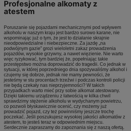
Profesjonalne alkomaty z
atestem
Poruszanie się pojazdami mechanicznymi pod wpływem
alkoholu w naszym kraju jest bardzo surowo karane, nie
wspominając już o tym, że jest to działanie skrajnie
nieodpowiedzialne i niebezpieczne. Za jazdę „na
podwójnym gazie” grozi wieloletni zakaz prowadzenia
pojazdów, wysokie grzywny, a nawet więzienie. Nie warto
więc ryzykować, tym bardziej że, popełniając takie
przestępstwo można doprowadzić do tragedii. Co jednak w
sytuacji, w której poprzedniego dnia spożywaliśmy alkohol i
czujemy się dobrze, jednak nie mamy pewności, że
jesteśmy w stu procentach trzeźwi i podczas kontroli policji
nie będą czekały nas nieprzyjemności? W takich
przypadkach warto mieć przy sobie alkomat atestowany.
Dzięki takiemu urządzeniu z łatwością w kilka chwil
sprawdzimy stężenie alkoholu w wydychanym powietrzu,
co pozwoli błyskawicznie ocenić, czy możemy już
prowadzić pojazd, czy też powinniśmy jeszcze trochę
poczekać. Jeśli poszukujesz wysokiej jakości alkomatów z
atestem, to jesteś teraz w odpowiednim miejscu.
Serdecznie zapraszamy do zapoznania się z naszą ofertą.