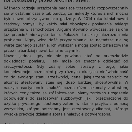
na posiadany przez alkomat atest.
Różnego rodzaju urządzenia badające trzeźwość rozpowszechniły
się w ostatnim czasie tak bardzo, że niekiedy któreś z nich można
było nawet otrzymywać jako gadżety. W 2014 roku istniał nawet
rządowy pomysł, by każdy miał obowiązek posiadania takiego
urządzenia w samochodzie. Argumentowano wówczas, że są one
już przecież niezwykle tanie. Pokazało to skalę niezrozumienia
problemu. Nigdy więc dość przypominania: te najtańsze nie są
warte żadnego zaufania. Ich wskazania mogą zostać zafałszowane
przez najbardziej nawet banalne czynniki.
Nawet jednak, gdy nic nie powinno stać na przeszkodzie
dokładności pomiaru, i tak może on znacznie odbiegać od
rzeczywistości. Gdy zdamy sobie sprawę z tego, jakie
konsekwencje może mieć przy różnych okazjach nieświadomość
co do swojego stanu trzeźwości, cena, jaką trzeba zapłacić za
alkomat atestowany staje się dużo bardziej akceptowalna. W
naszym asortymencie znaleźć można różne alkomaty z atestem,
których ceny także są zróżnicowane. Mamy zarówno urządzenia
odpowiednie do zastosowań służbowych, jak i przeznaczone do
użytku prywatnego. Jesteśmy zatem w stanie przyjść z pomocą
wszystkim, którym potrzebny jest atestowany alkomat, którego
wysoka precyzję działania została należycie potwierdzona.
Alkomaty z atestem – cena