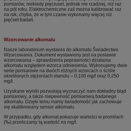
pomiarów, niekiedy pięciuset, jednak nie rzadziej, niż raz
na pół roku. Elektrochemiczne zaś można kalibrować raz
na rok, chyba, że w tym czasie wykonamy więcej niż
pięćset badań.
Wzorcowanie alkomatu
Nasze laboratorium wystawia do alkomatu Świadectwo
Wzorcowania. Dokument wystawiony jest na postawie
wzorcowania – sprawdzenia poprawności działania
alkomatu względem wzorca odniesienia. Wykonujemy dwie
serie pomiarowe na dwóch różnych wzorcach o ściśle
określonych stężeniach etanolu – 0,100 mg/l oraz 0,250
mg/l.
Uzyskane wyniki pozwalają wyznaczyć nam dokładny błąd
pomiarowy, a także niepewność pomiarową badanego
alkomatu. Dzięki temu mamy świadomość jak zachowuje
się skalibrowany sensor alkomatu.
W przypadku, gdy alkomat pokazuje wartości w promilach
(‰) przeliczamy tą wartość na mg/l.