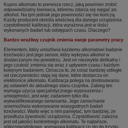
Kupno alkomatu to pierwsza rzecz, jaką powinien zrobić
odpowiedzialny kierowca, któremu zdarza się sięgać po
alkohol. Na tym jednak jego powinności się nie kończą.
Każdy producent określa właściwą dla danego urządzenia
częstotliwość kalibracji, która wyrażona jest w ilości
wykonanych badań lub odstępach czasu. Dlaczego?
Bardzo wrażliwy czujnik zmienia swoje parametry pracy
Elementem, który umożliwia każdemu alkomatowi badanie
trzeźwości jest jego sensor, który wykrywa alkohol w
dostarczanym mu powietrzu. Jest on niezwykle delikatny i
jego czułość zmienia się wraz z upływem czasu i każdym
kolejnym badaniem. Oznacza to, że coraz bardziej odległe
od rzeczywistości stają się dane, które dostarcza on
elektronice alkomatu. Kalibracja polega na dostosowaniu
jej ustawień do aktualnego stanu czujnika. Zabieg ten
wymaga użycia specjalistycznego wyposażenia i
umiejętności, jest więc zadaniem tylko dla
wykwalifikowanego serwisanta. Jego zaniechanie
uniemożliwia wykonywanie wiarygodnych badań
trzeźwości. Warto więc o nim pamiętać, tym bardziej, że
przedłuża żywotność urządzenia. Częstotliwość zależna
jest od jakości konkretnego alkomatu. Te najtańsze,
półprzewodnikowe, wymagają kalibracji co sto do trzystu