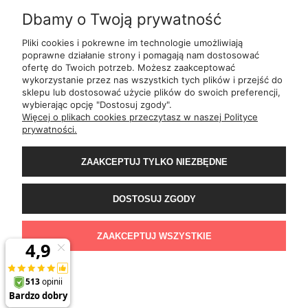
Dbamy o Twoją prywatność
INFORMACJE
Pliki cookies i pokrewne im technologie umożliwiają
poprawne działanie strony i pomagają nam dostosować
ofertę do Twoich potrzeb. Możesz zaakceptować
O NAS
wykorzystanie przez nas wszystkich tych plików i przejść do
sklepu lub dostosować użycie plików do swoich preferencji,
wybierając opcję "Dostosuj zgody".
ul.
Romana Dmowskiego 1,
50-203
Wrocław
Więcej o plikach cookies przeczytasz w naszej Polityce
Św. Filipa 23/3,
31-150
Kraków
prywatności.
ul.
Mielęckiego 10 lok 503,
40-013
Katowice
Al.
Jerozolimskie 81 lok 7.10,
02-001
Warszawa
Wały Piastowskie 1
lok. 1508,
80-855
Gdańsk
ZAAKCEPTUJ TYLKO NIEZBĘDNE
ul.
Grochowa 4,
15-423
Białystok
ul.
ul. 1-go Maja 13
lok. 2,
20-410
Lublin
ul.
Rejtana 49/6,
35-310
Rzeszów
DOSTOSUJ ZGODY
ul.
Franciszka z Asyżu 62,
93-479
Łódź
ul.
Wiertnicza 115,
02-952
Warszawa
al.
Bohaterów Warszawy 11b,
70-370
Szczecin
ZAAKCEPTUJ WSZYSTKIE
POKAŻ PEŁNĄ WERSJĘ STRONY
Sklep internetowy Shoper.pl