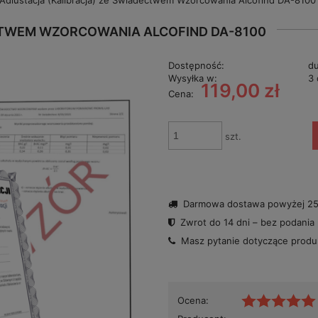
Adiustacja (Kalibracja) ze Świadectwem Wzorcowania Alcofind DA-8100
CTWEM WZORCOWANIA ALCOFIND DA-8100
Dostępność:
du
Wysyłka w:
3 
119,00 zł
Cena:
szt.
Darmowa dostawa powyżej 250
Zwrot do 14 dni – bez podania
Masz pytanie dotyczące prod
Ocena: