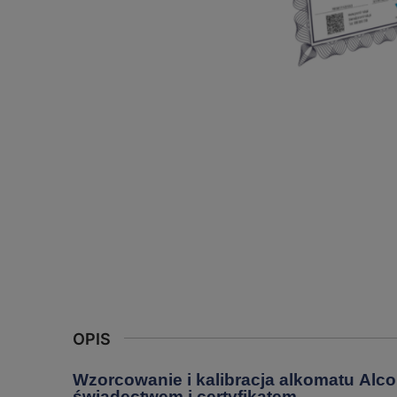
OPIS
Wzorcowanie i kalibracja alkomatu Alc
świadectwem i certyfikatem