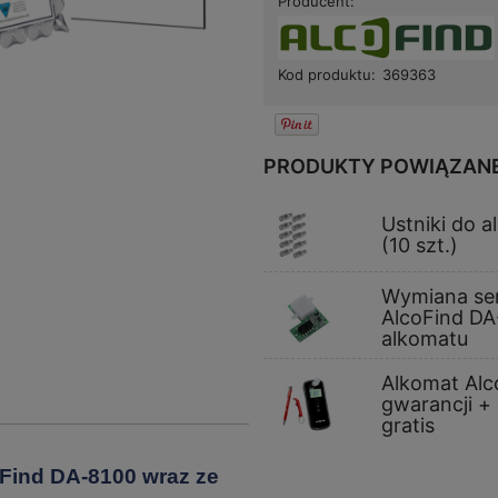
Producent:
Kod produktu:
369363
PRODUKTY POWIĄZAN
Ustniki do 
(10 szt.)
Wymiana se
AlcoFind DA
alkomatu
Alkomat Alc
gwarancji +
gratis
oFind DA-8100 wraz ze