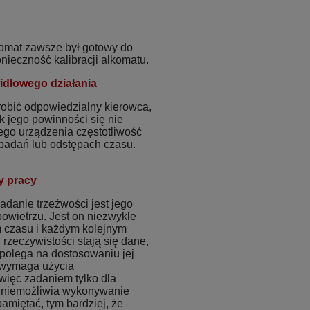
komat zawsze był gotowy do
ieczność kalibracji alkomatu.
idłowego działania
robić odpowiedzialny kierowca,
k jego powinności się nie
ego urządzenia częstotliwość
h badań lub odstępach czasu.
y pracy
danie trzeźwości jest jego
owietrzu. Jest on niezwykle
m czasu i każdym kolejnym
rzeczywistości stają się dane,
a polega na dostosowaniu jej
n wymaga użycia
 więc zadaniem tylko dla
 uniemożliwia wykonywanie
amiętać, tym bardziej, że