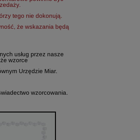
rzedaży.
rzy tego nie dokonują.
wność, że wskazania będą
nych usług przez nasze
 że wzorce
ównym Urzędzie Miar.
 świadectwo wzorcowania.