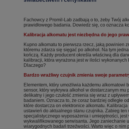
Fachowcy z Promil-Lab zadbają o to, żeby Twój al
prawidłowego badania. Dowiedz się, co oznacza kon
Kalibracja alkomatu jest niezbędna do jego praw
Kupno alkomatu to pierwsza rzecz, jaką powinien z
któremu zdarza się sięgać po alkohol. Na tym jedna
kończą. Każdy producent określa właściwą dla dan
kalibracji, która wyrażona jest w ilości wykonanyc
Dlaczego?
Bardzo wrażliwy czujnik zmienia swoje parametr
Elementem, który umożliwia każdemu alkomatowi ba
sensor, który wykrywa alkohol w dostarczanym mu p
delikatny i jego czułość zmienia się wraz z upływe
badaniem. Oznacza to, że coraz bardziej odległe od 
które dostarcza on elektronice alkomatu. Kalibracj
ustawień do aktualnego stanu czujnika. Zabieg te
specjalistycznego wyposażenia i umiejętności, jest
wykwalifikowanego serwisanta. Jego zaniechanie
wiarygodnych badań trzeźwości. Warto więc o nim p