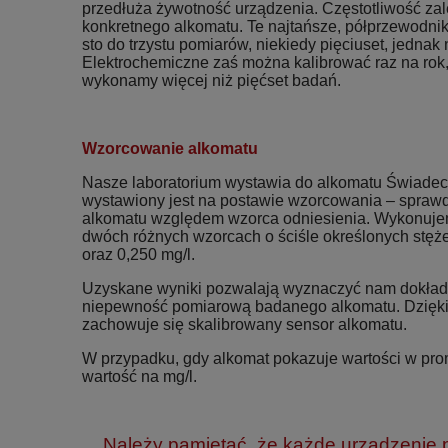
przedłuża żywotność urządzenia. Częstotliwość zale
konkretnego alkomatu. Te najtańsze, półprzewodnik
sto do trzystu pomiarów, niekiedy pięciuset, jednak n
Elektrochemiczne zaś można kalibrować raz na rok,
wykonamy więcej niż pięćset badań.
Wzorcowanie alkomatu
Nasze laboratorium wystawia do alkomatu Świad
wystawiony jest na postawie wzorcowania – spraw
alkomatu względem wzorca odniesienia. Wykonuje
dwóch różnych wzorcach o ściśle określonych stęże
oraz 0,250 mg/l.
Uzyskane wyniki pozwalają wyznaczyć nam dokładn
niepewność pomiarową badanego alkomatu. Dzięk
zachowuje się skalibrowany sensor alkomatu.
W przypadku, gdy alkomat pokazuje wartości w prom
wartość na mg/l.
Należy pamiętać, że każde urządzenie