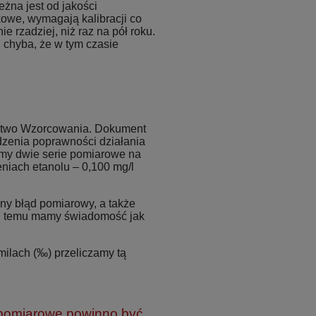
żna jest od jakości
owe, wymagają kalibracji co
ie rzadziej, niż raz na pół roku.
 chyba, że w tym czasie
ectwo Wzorcowania. Dokument
dzenia poprawności działania
my dwie serie pomiarowe na
niach etanolu – 0,100 mg/l
y błąd pomiarowy, a także
i temu mamy świadomość jak
ilach (‰) przeliczamy tą
 pomiarowe powinno być