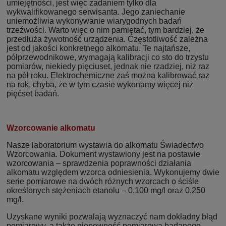
umiejętności, jest więc zadaniem tylko dla
wykwalifikowanego serwisanta. Jego zaniechanie
uniemożliwia wykonywanie wiarygodnych badań
trzeźwości. Warto więc o nim pamiętać, tym bardziej, że
przedłuża żywotność urządzenia. Częstotliwość zależna
jest od jakości konkretnego alkomatu. Te najtańsze,
półprzewodnikowe, wymagają kalibracji co sto do trzystu
pomiarów, niekiedy pięciuset, jednak nie rzadziej, niż raz
na pół roku. Elektrochemiczne zaś można kalibrować raz
na rok, chyba, że w tym czasie wykonamy więcej niż
pięćset badań.
Wzorcowanie alkomatu
Nasze laboratorium wystawia do alkomatu Świadectwo
Wzorcowania. Dokument wystawiony jest na postawie
wzorcowania – sprawdzenia poprawności działania
alkomatu względem wzorca odniesienia. Wykonujemy dwie
serie pomiarowe na dwóch różnych wzorcach o ściśle
określonych stężeniach etanolu – 0,100 mg/l oraz 0,250
mg/l.
Uzyskane wyniki pozwalają wyznaczyć nam dokładny błąd
pomiarowy, a także niepewność pomiarową badanego