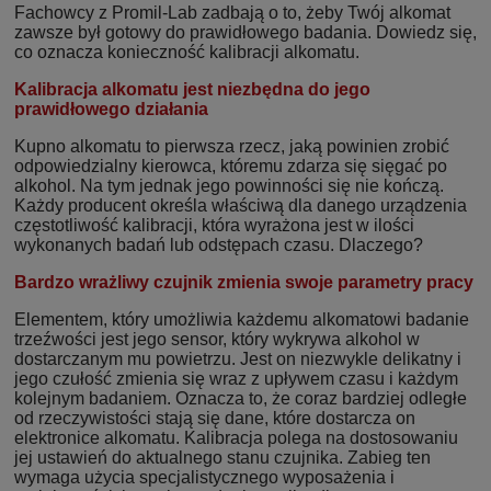
Fachowcy z Promil-Lab zadbają o to, żeby Twój alkomat
zawsze był gotowy do prawidłowego badania. Dowiedz się,
co oznacza konieczność kalibracji alkomatu.
Kalibracja alkomatu jest niezbędna do jego
prawidłowego działania
Kupno alkomatu to pierwsza rzecz, jaką powinien zrobić
odpowiedzialny kierowca, któremu zdarza się sięgać po
alkohol. Na tym jednak jego powinności się nie kończą.
Każdy producent określa właściwą dla danego urządzenia
częstotliwość kalibracji, która wyrażona jest w ilości
wykonanych badań lub odstępach czasu. Dlaczego?
Bardzo wrażliwy czujnik zmienia swoje parametry pracy
Elementem, który umożliwia każdemu alkomatowi badanie
trzeźwości jest jego sensor, który wykrywa alkohol w
dostarczanym mu powietrzu. Jest on niezwykle delikatny i
jego czułość zmienia się wraz z upływem czasu i każdym
kolejnym badaniem. Oznacza to, że coraz bardziej odległe
od rzeczywistości stają się dane, które dostarcza on
elektronice alkomatu. Kalibracja polega na dostosowaniu
jej ustawień do aktualnego stanu czujnika. Zabieg ten
wymaga użycia specjalistycznego wyposażenia i