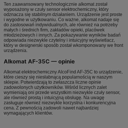
Ten zaawansowany technologicznie alkomat został
wyposażony w czuły sensor elektrochemiczny, który
odznacza się stabilnym działaniem. Urządzenie jest proste
i wygodne w użytkowaniu. Co ważne, alkomat nadaje się
do zastosowań indywidualnych, ale również na potrzeby
małych i średnich firm, zakładów opieki, placówek
młodzieżowych i innych. Za pokazywanie wyników badań
odpowiada niezwykle czytelny i intuicyjny wyświetlacz,
który w designerski sposób został wkomponowany we front
urządzenia.
Alkomat AF-35C — opinie
Alkomat elektrochemiczny AlcoFind AF-35C to urządzenie,
które cieszy się niesłabnącą popularnością w naszym
sklepie. Potwierdzają to zwłaszcza liczne opinie
zadowolonych użytkowników. Wśród licznych zalet
wymieniają oni przede wszystkim niezwykle czuły sensor,
ale również prostą i intuicyjną obsługę. Na uwagę
zasługuje również niezwykle korzystna i konkurencyjna
cena. Z pewnością zadowoli nawet najbardziej
wymagających klientów.