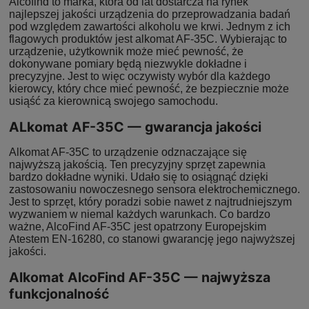
Alcofind to marka, która od lat dostarcza na rynek
najlepszej jakości urządzenia do przeprowadzania badań
pod względem zawartości alkoholu we krwi. Jednym z ich
flagowych produktów jest alkomat AF-35C. Wybierając to
urządzenie, użytkownik może mieć pewność, że
dokonywane pomiary będą niezwykle dokładne i
precyzyjne. Jest to więc oczywisty wybór dla każdego
kierowcy, który chce mieć pewność, że bezpiecznie może
usiąść za kierownicą swojego samochodu.
ALkomat AF-35C — gwarancja jakości
Alkomat AF-35C to urządzenie odznaczające się
najwyższą jakością. Ten precyzyjny sprzęt zapewnia
bardzo dokładne wyniki. Udało się to osiągnąć dzięki
zastosowaniu nowoczesnego sensora elektrochemicznego.
Jest to sprzęt, który poradzi sobie nawet z najtrudniejszym
wyzwaniem w niemal każdych warunkach. Co bardzo
ważne, AlcoFind AF-35C jest opatrzony Europejskim
Atestem EN-16280, co stanowi gwarancję jego najwyższej
jakości.
Alkomat AlcoFind AF-35C — najwyższa
funkcjonalność