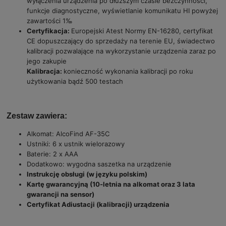
wyłączenia urządzenia po dłuższym czasie bezczynności,
funkcje diagnostyczne, wyświetlanie komunikatu HI powyżej
zawartości 1‰
Certyfikacja:
Europejski Atest Normy EN-16280, certyfikat
CE dopuszczający do sprzedaży na terenie EU, świadectwo
kalibracji pozwalające na wykorzystanie urządzenia zaraz po
jego zakupie
Kalibracja:
konieczność wykonania kalibracji po roku
użytkowania bądź 500 testach
Zestaw zawiera:
Alkomat: AlcoFind AF-35C
Ustniki: 6 x ustnik wielorazowy
Baterie: 2 x AAA
Dodatkowo: wygodna saszetka na urządzenie
Instrukcję obsługi (w języku polskim)
Kartę gwarancyjną (10-letnia na alkomat oraz 3 lata
gwarancji na sensor)
Certyfikat Adiustacji (kalibracji) urządzenia