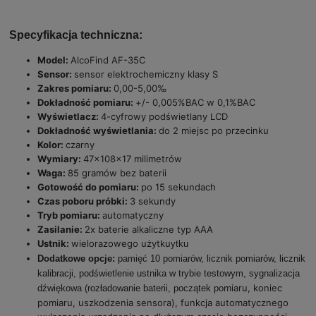
Specyfikacja techniczna:
Model:
AlcoFind AF-35C
Sensor:
sensor elektrochemiczny klasy S
Zakres pomiaru:
0,00-5,00‰
Dokładność pomiaru:
+/- 0,005%BAC w 0,1%BAC
Wyświetlacz:
4-cyfrowy podświetlany LCD
Dokładność wyświetlania:
do 2 miejsc po przecinku
Kolor:
czarny
Wymiary:
47x108x17 milimetrów
Waga:
85 gramów bez baterii
Gotowość do pomiaru:
po 15 sekundach
Czas poboru próbki:
3 sekundy
Tryb pomiaru:
automatyczny
Zasilanie:
2x baterie alkaliczne typ AAA
Ustnik:
wielorazowego użytku
ytku
Dodatkowe opcje:
pamięć 10 pomiarów, licznik pomiarów, licznik
kalibracji, podświetlenie ustnika w trybie testowym, sygnalizacja
miaru, koniec
dźwiękowa (rozładowanie baterii, początek po
pomiaru, uszkodzenia sensora), funkcja automatycznego