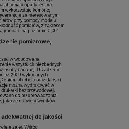
a alkomatu oparty jest na
em wykorzystuje komórkę
warantuje zainteresowanym
miarów przy pomocy modelu
kładność pomiarów, z zakresem
ią pomiaru na poziomie 0,001.
ądzenie pomiarowe,
ostał w wbudowaną
zenie wszystkich niezbędnych
raz osoby badanej. Urządzenie
ać aż 2000 wykonanych
tężeniem alkoholu oraz danymi
rmacje można wydrukować w
 drukarki bezprzewodowej.
otowane do przeprowadzania
, jako że do wielu wyników
 adekwatnej do jakości
wiele zalet. Wśród