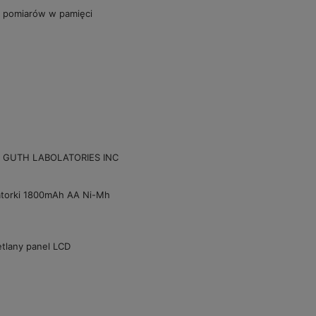
w pomiarów w pamięci
my GUTH LABOLATORIES INC
latorki 1800mAh AA Ni-Mh
tlany panel LCD