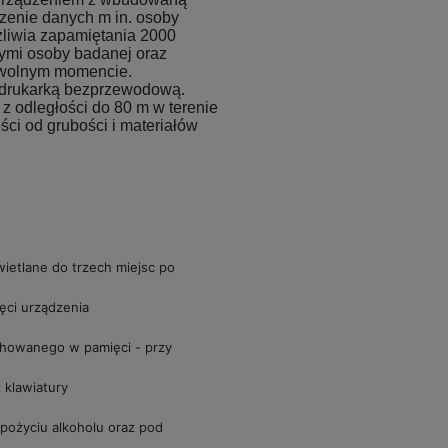
zenie danych m in. osoby
żliwia zapamiętania 2000
nymi osoby badanej oraz
owolnym momencie.
 drukarką bezprzewodową.
odległości do 80 m w terenie
ci od grubości i materiałów
ietlane do trzech miejsc po
ęci urządzenia
howanego w pamięci - przy
 klawiatury
pożyciu alkoholu oraz pod