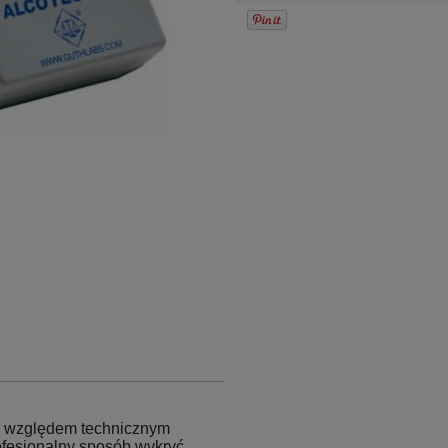
 względem technicznym
ofesjonalny sposób wykryć