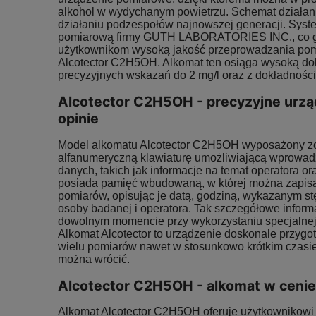
alkohol w wydychanym powietrzu. Schemat działani
działaniu podzespołów najnowszej generacji. Syst
pomiarową firmy GUTH LABORATORIES INC., co g
użytkownikom wysoką jakość przeprowadzania po
Alcotector C2H5OH. Alkomat ten osiąga wysoką do
precyzyjnych wskazań do 2 mg/l oraz z dokładnośc
Alcotector C2H5OH - precyzyjne urz
opinie
Model alkomatu Alcotector C2H5OH wyposażony z
alfanumeryczną klawiaturę umożliwiającą wprowad
danych, takich jak informacje na temat operatora o
posiada pamięć wbudowaną, w której można zapis
pomiarów, opisując je datą, godziną, wykazanym s
osoby badanej i operatora. Tak szczegółowe info
dowolnym momencie przy wykorzystaniu specjalnej
Alkomat Alcotector to urządzenie doskonale przyg
wielu pomiarów nawet w stosunkowo krótkim czasie
można wrócić.
Alcotector C2H5OH - alkomat w cenie
Alkomat Alcotector C2H5OH oferuje użytkownikowi 