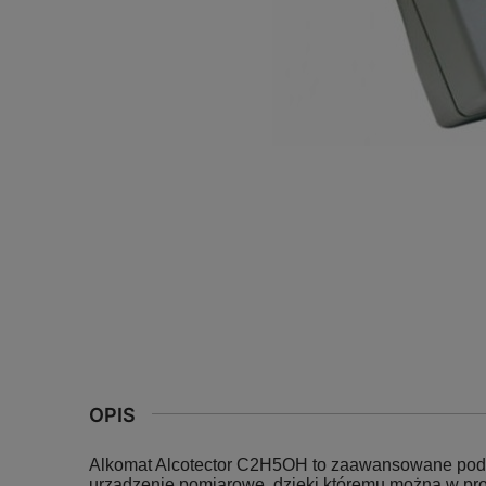
OPIS
Alkomat Alcotector C2H5OH to zaawansowane pod
urządzenie pomiarowe, dzięki któremu można w pr