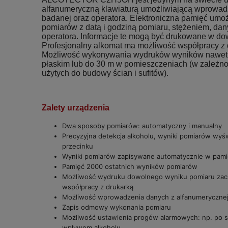
alfanumeryczną klawiaturą umożliwiającą wprowad
badanej oraz operatora. Elektroniczna pamięć umo
pomiarów z datą i godziną pomiaru, stężeniem, da
operatora. Informacje te mogą być drukowane w d
Profesjonalny alkomat ma możliwość współpracy z
Możliwość wykonywania wydruków wyników nawet z 
płaskim lub do 30 m w pomieszczeniach (w zależnoś
użytych do budowy ścian i sufitów).
Zalety urządzenia
Dwa sposoby pomiarów: automatyczny i manualny
Precyzyjna detekcja alkoholu, wyniki pomiarów wyśw
przecinku
Wyniki pomiarów zapisywane automatycznie w pami
Pamięć 2000 ostatnich wyników pomiarów
Możliwość wydruku dowolnego wyniku pomiaru zac
współpracy z drukarką
Możliwość wprowadzenia danych z alfanumerycznej
Zapis odmowy wykonania pomiaru
Możliwość ustawienia progów alarmowych: np. po s
wpływem alkoholu