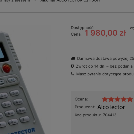
komaty z atestem
Alkomat ALCOTECTOR C2H5OH
Dostępność:
wy
1 980,00 zł
Cena:
Darmowa dostawa powyżej 250
Zwrot do 14 dni – bez podania
Masz pytanie dotyczące prod
Ocena:
Producent:
Kod produktu:
704413