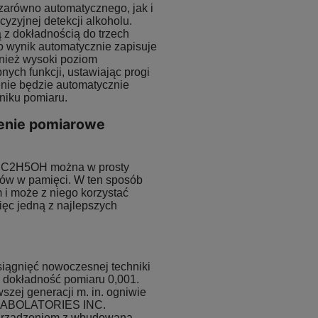
zarówno automatycznego, jak i
yzyjnej detekcji alkoholu.
ą z dokładnością do trzech
o wynik automatycznie zapisuje
nież wysoki poziom
ych funkcji, ustawiając progi
nie będzie automatycznie
niku pomiaru.
enie pomiarowe
or C2H5OH można w prosty
ów w pamięci. W ten sposób
 i może z niego korzystać
ięc jedną z najlepszych
gnięć nowoczesnej techniki
 dokładność pomiaru 0,001.
szej generacji m. in. ogniwie
H LABOLATORIES INC.
rządzeniem z wbudowaną