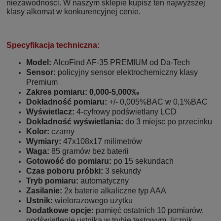
niezawodności. W naszym sklepie kupisz ten najwyższej
klasy alkomat w konkurencyjnej cenie.
Specyfikacja techniczna:
Model:
AlcoFind AF-35 PREMIUM od Da-Tech
Sensor:
policyjny sensor elektrochemiczny klasy
Premium
Zakres pomiaru: 0,000-5,000‰
Dokładność pomiaru:
+/- 0,005%BAC w 0,1%BAC
Wyświetlacz:
4-cyfrowy podświetlany LCD
Dokładność wyświetlania:
do 3 miejsc po przecinku
Kolor:
czarny
Wymiary:
47x108x17 milimetrów
Waga:
85 gramów bez baterii
Gotowość do pomiaru:
po 15 sekundach
Czas poboru próbki:
3 sekundy
Tryb pomiaru:
automatyczny
Zasilanie:
2x baterie alkaliczne typ AAA
Ustnik:
wielorazowego użytku
Dodatkowe opcje:
pamięć ostatnich 10 pomiarów,
podświetlenie ustnika w trybie testowym, licznik