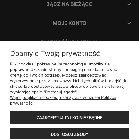
BĄDŹ NA BIEŻĄCO
MOJE KONTO
PŁATNOŚĆ I DOSTAWA
Dbamy o Twoją prywatność
INFORMACJE
Pliki cookies i pokrewne im technologie umożliwiają
poprawne działanie strony i pomagają nam dostosować
ofertę do Twoich potrzeb. Możesz zaakceptować
O NAS
wykorzystanie przez nas wszystkich tych plików i przejść do
sklepu lub dostosować użycie plików do swoich preferencji,
wybierając opcję "Dostosuj zgody".
ul.
Romana Dmowskiego 1,
50-203
Wrocław
Więcej o plikach cookies przeczytasz w naszej Polityce
Św. Filipa 23/3,
31-150
Kraków
prywatności.
ul.
Mielęckiego 10 lok 503,
40-013
Katowice
Al.
Jerozolimskie 81 lok 7.10,
02-001
Warszawa
ZAAKCEPTUJ TYLKO NIEZBĘDNE
Wały Piastowskie 1
lok. 1508,
80-855
Gdańsk
ul.
Grochowa 4,
15-423
Białystok
ul.
ul. 1-go Maja 13
lok. 2,
20-410
Lublin
DOSTOSUJ ZGODY
ul.
Rejtana 49/6,
35-310
Rzeszów