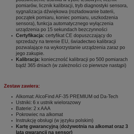
pomiarów, licznik kalibracji, tryb diagnostyki sensora,
sygnalizacja dźwiękowa (rozładowanie baterii,
początek pomiaru, koniec pomiaru, uszkodzenia
sensora), funkcja automatycznego wyłączenia
urządzenia po 15 sekundach bezczynności
Certyfikacja:
certyfikat CE dopuszczający do
sprzedaży na terenie EU, świadectwo kalibracji
pozwalające na wykorzystanie urządzenia zaraz po
jego zakupie.
Kalibracja:
konieczność kalibracji po 500 pomiarach
bądź 365 dniach (w zależności co pierwsze nastąpi)
Zestaw zawiera:
Alkomat: AlcoFind AF-35 PREMIUM od Da-Tech
Ustniki: 6 x ustnik wielorazowy
Baterie: 2 x AAA
Pokrowiec na alkomat
Instrukcję obsługi (w języku polskim)
Kartę gwarancyjną
(
dożywotnia na alkomat oraz 3
lata gwarancji na sensor)