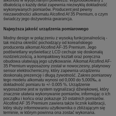
alkoholu w wydychanym powietrzu. Wyprodukowany z
dbałością o każdy detal zapewnia niezwykłą dokładność
wykonywanych pomiarów. Producent jest pewny
niezawodności alkomatu Alcofind Af 35 Premium, o czym
świadczy jego dożywotnia gwarancja.
Najwyższa jakość urządzenia pomiarowego
Modny design w połączeniu z wysoką funkcjonalnością -
tak można określić pochodzący od koreańskiego
producenta alkomat Alcofind AF-35 Premium. Jego
podświetlany wyświetlacz LCD cechuje się doskonałą
rozdzielczością, a kompaktowy kształt oraz poręczna
obudowa ułatwiają jego użytkowanie. Alkomat Alcofind AF-
35 Premium wyposażony został w nowoczesny, platynowy
sensor elektrochemiczny, który zapewnia urządzeniu
doskonałą prezencję i długą żywotność. Zakres pomiarowy
tego modelu alkomatu wynosi od 0,000 do 5,000‰, a
dokładność pomiaru to +/- 0.005 %. Urządzenie
wyposażone jest w system sygnalizacji dźwiękowej, który
znacznie ułatwia wykonywanie pomiarów, informując o ich
początku i końcu oraz pokazuje 10 ostatnich pomiarów.
Alcofind AF 35 Premium zawiera także licznik kalibracji,
który służy informowaniu użytkownika o zbliżającym się
terminie, w którym powinna ona zostać wykonana.