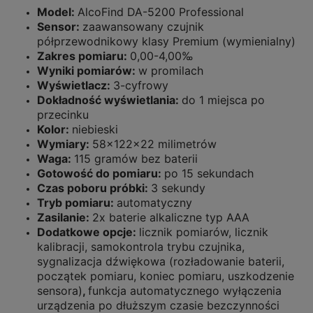
Model:
AlcoFind DA-5200 Professional
Sensor:
zaawansowany czujnik
półprzewodnikowy klasy Premium (wymienialny)
Zakres pomiaru:
0,00-4,00‰
Wyniki pomiarów:
w promilach
Wyświetlacz:
3-cyfrowy
Dokładność wyświetlania:
do 1 miejsca po
przecinku
Kolor:
niebieski
Wymiary:
58x122x22 milimetrów
Waga:
115 gramów bez baterii
Gotowość do pomiaru:
po 15 sekundach
Czas poboru próbki:
3 sekundy
Tryb pomiaru:
automatyczny
Zasilanie:
2x baterie alkaliczne typ AAA
Dodatkowe opcje:
licznik pomiarów, licznik
kalibracji, samokontrola trybu czujnika,
sygnalizacja dźwiękowa (rozładowanie baterii,
początek pomiaru, koniec pomiaru, uszkodzenie
sensora)
,
funkcja automatycznego wyłączenia
urządzenia po dłuższym czasie bezczynności