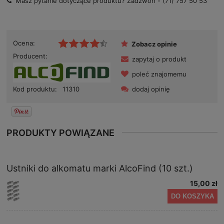
Masz pytanie dotyczące produktu? Zadzwoń -
(71) 757 50 53
Ocena:
Zobacz opinie
Producent:
zapytaj o produkt
poleć znajomemu
dodaj opinię
Kod produktu:
11310
PRODUKTY POWIĄZANE
Ustniki do alkomatu marki AlcoFind (10 szt.)
15,00 zł
DO KOSZYKA