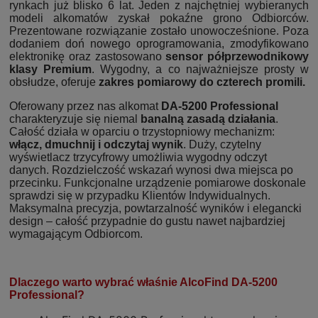
rynkach już blisko 6 lat. Jeden z najchętniej wybieranych
modeli alkomatów zyskał pokaźne grono Odbiorców.
Prezentowane rozwiązanie zostało unowocześnione. Poza
dodaniem doń nowego oprogramowania, zmodyfikowano
elektronikę oraz zastosowano
sensor półprzewodnikowy
klasy Premium
. Wygodny, a co najważniejsze prosty w
obsłudze, oferuje
zakres pomiarowy do czterech promili.
Oferowany przez nas alkomat
DA-5200 Professional
charakteryzuje się niemal
banalną zasadą działania
.
Całość działa w oparciu o trzystopniowy mechanizm:
włącz, dmuchnij i odczytaj wynik
. Duży, czytelny
wyświetlacz trzycyfrowy umożliwia wygodny odczyt
danych. Rozdzielczość wskazań wynosi dwa miejsca po
przecinku. Funkcjonalne urządzenie pomiarowe doskonale
sprawdzi się w przypadku Klientów Indywidualnych.
Maksymalna precyzja, powtarzalność wyników i elegancki
design – całość przypadnie do gustu nawet najbardziej
wymagającym Odbiorcom.
Dlaczego warto wybrać właśnie AlcoFind DA-5200
Professional?