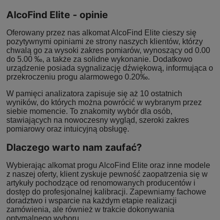
AlcoFind Elite - opinie
Oferowany przez nas alkomat AlcoFind Elite cieszy się
pozytywnymi opiniami ze strony naszych klientów, którzy
chwalą go za wysoki zakres pomiarów, wynoszący od 0.00
do 5.00 ‰, a także za solidne wykonanie. Dodatkowo
urządzenie posiada sygnalizację dźwiękową, informująca o
przekroczeniu progu alarmowego 0.20‰.
W pamięci analizatora zapisuje się aż 10 ostatnich
wyników, do których można powrócić w wybranym przez
siebie momencie. To znakomity wybór dla osób,
stawiających na nowoczesny wygląd, szeroki zakres
pomiarowy oraz intuicyjną obsługę.
Dlaczego warto nam zaufać?
Wybierając alkomat progu AlcoFind Elite oraz inne modele
z naszej oferty, klient zyskuje pewność zaopatrzenia się w
artykuły pochodzące od renomowanych producentów i
dostęp do profesjonalnej kalibracji. Zapewniamy fachowe
doradztwo i wsparcie na każdym etapie realizacji
zamówienia, ale również w trakcie dokonywania
optymalnego wyboru.