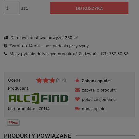
niż 30 dni,
cena od mo
szt.
DO KOSZYKA
się w sprze
Darmowa dostawa powyżej 250 zł!
Zwrot do 14 dni – bez podania przyczyny
Masz pytanie dotyczące produktu? Zadzwoń -
(71) 757 50 53
Ocena:
Zobacz opinie
Producent:
zapytaj o produkt
poleć znajomemu
dodaj opinię
Kod produktu:
79114
PRODUKTY POWIĄZANE