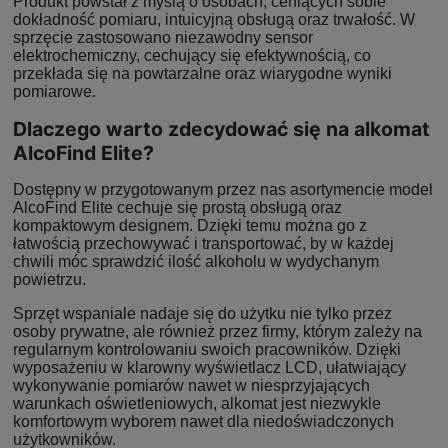
Produkt powstał z myślą o osobach, ceniących sobie
dokładność pomiaru, intuicyjną obsługą oraz trwałość. W
sprzęcie zastosowano niezawodny sensor
elektrochemiczny, cechujący się efektywnością, co
przekłada się na powtarzalne oraz wiarygodne wyniki
pomiarowe.
Dlaczego warto zdecydować się na alkomat
AlcoFind Elite?
Dostępny w przygotowanym przez nas asortymencie model
AlcoFind Elite cechuje się prostą obsługą oraz
kompaktowym designem. Dzięki temu można go z
łatwością przechowywać i transportować, by w każdej
chwili móc sprawdzić ilość alkoholu w wydychanym
powietrzu.
Sprzęt wspaniale nadaje się do użytku nie tylko przez
osoby prywatne, ale również przez firmy, którym zależy na
regularnym kontrolowaniu swoich pracowników. Dzięki
wyposażeniu w klarowny wyświetlacz LCD, ułatwiający
wykonywanie pomiarów nawet w niesprzyjających
warunkach oświetleniowych, alkomat jest niezwykle
komfortowym wyborem nawet dla niedoświadczonych
użytkowników.