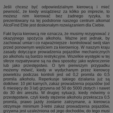
Jeśli chcesz być odpowiedzialnym kierowcą i mieć
pewność, że kiedy wsiądziesz za kółko po imprezie, to
możesz nim kierować bez żadnego ryzyka, to
prezentowany na tej podstronie naszego centrum alkomat
AlcoFind Elite jest doskonałym rozwiązaniem dla Ciebie.
Fakt bycia kierowcą nie oznacza, że musimy rezygnować z
okazyjnego spożycia alkoholu. Ważne jest jednak, by
zachować umiar i co najważniejsze - kontrolować swój stan
przed ponownym wejściem za kierownicę. W naszym kraju
zasady dotyczące prowadzenia pojazdów mechanicznych
po alkoholu są bardzo restrykcyjne. Wszelkie występki w tej
sferze rozpatrywane są na dwa sposoby: jako wykroczenie
lub jako przestępstwo. O tym pierwszym przypadku
możemy mówić, kiedy w wydychanym przez kierowcę
powietrzu podczas kontroli jest od 0,2 promila do 0,5
promila alkoholu. Reperkusje takiego działania już są
dotkliwe: 10 pkt karnych, zakaz prowadzenia pojazdów (od
6 miesięcy do 3 lat) grzywna od 50 do 5000 złotych i nawet
do 30 dni aresztu. W drugiej sytuacji, kiedy mówimy o
przestępstwie, czyli kiedy stężenie alkoholu przekracza 0,5
promila, prawo jazdy zostanie zatrzymane, a kierowca
otrzymuje minimum 3-letni zakaz prowadzenia pojazdów,
grzywna jest uzależniona od jego dochodów, do tego musi