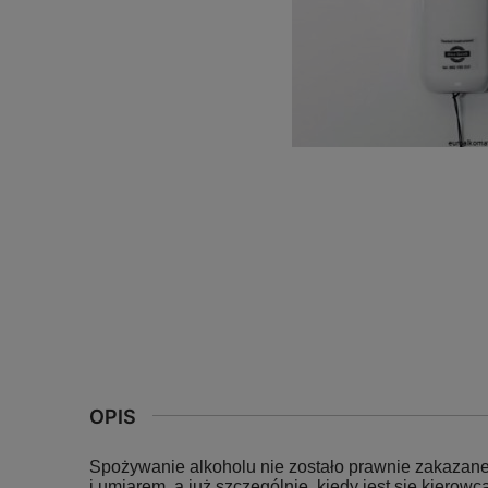
OPIS
Spożywanie alkoholu nie zostało prawnie zakazane,
i umiarem, a już szczególnie, kiedy jest się kierowcą