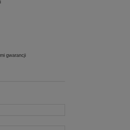
i
ami gwarancji