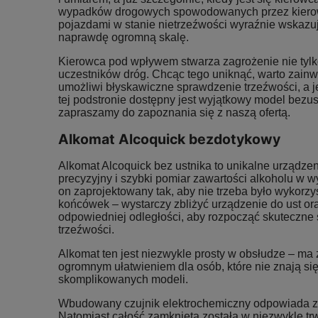
wypadków drogowych spowodowanych przez kierow
pojazdami w stanie nietrzeźwości wyraźnie wskazu
naprawdę ogromną skalę.
Kierowca pod wpływem stwarza zagrożenie nie tylko 
uczestników dróg. Chcąc tego uniknąć, warto zainw
umożliwi błyskawiczne sprawdzenie trzeźwości, a j
tej podstronie dostępny jest wyjątkowy model bezu
zapraszamy do zapoznania się z naszą ofertą.
Alkomat Alcoquick bezdotykowy
Alkomat Alcoquick bez ustnika to unikalne urządzen
precyzyjny i szybki pomiar zawartości alkoholu w 
on zaprojektowany tak, aby nie trzeba było wykorz
końcówek – wystarczy zbliżyć urządzenie do ust or
odpowiedniej odległości, aby rozpocząć skuteczne
trzeźwości.
Alkomat ten jest niezwykle prosty w obsłudze – ma z
ogromnym ułatwieniem dla osób, które nie znają się
skomplikowanych modeli.
Wbudowany czujnik elektrochemiczny odpowiada z
Natomiast całość zamknięta została w niezwykle tr