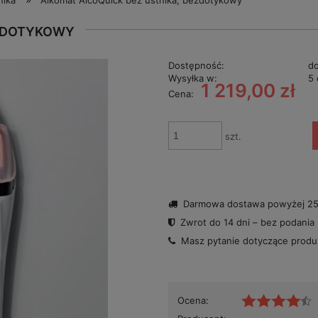
nika
Alkomat AlcoQuick bez ustnika, bezdotykowy
EZDOTYKOWY
Dostępność:
do
Wysyłka w:
5 
1 219,00 zł
Cena:
szt.
Darmowa dostawa powyżej 250
Zwrot do 14 dni – bez podania
Masz pytanie dotyczące prod
Ocena: