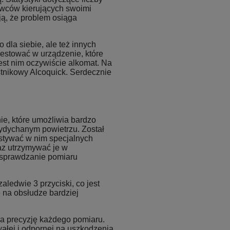
ców kierujących swoimi
ją, że problem osiąga
dla siebie, ale też innych
estować w urządzenie, które
est nim oczywiście alkomat. Na
stnikowy Alcoquick. Serdecznie
ie, które umożliwia bardzo
wydychanym powietrzu. Został
ystywać w nim specjalnych
az utrzymywać je w
 sprawdzanie pomiaru
aledwie 3 przyciski, co jest
 na obsłudze bardziej
a precyzję każdego pomiaru.
wałej i odpornej na uszkodzenia