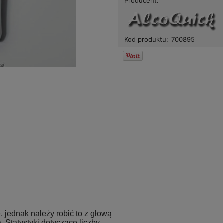
Producent:
Kod produktu:
700895
 jednak należy robić to z głową
. Statystyki dotyczące liczby