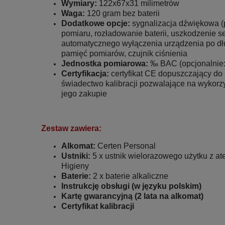
Wymiary:
122x67x31 milimetrów
Waga:
120 gram bez baterii
Dodatkowe opcje:
sygnalizacja dźwiękowa (
pomiaru, rozładowanie baterii, uszkodzenie se
automatycznego wyłączenia urządzenia po dł
pamięć pomiarów, czujnik ciśnienia
Jednostka pomiarowa:
‰ BAC (opcjonalnie:
Certyfikacja:
certyfikat CE dopuszczający do
świadectwo kalibracji pozwalające na wykorz
jego zakupie
Zestaw zawiera:
Alkomat:
Certen Personal
Ustniki:
5 x ustnik wielorazowego użytku z a
Higieny
Baterie:
2 x baterie alkaliczne
Instrukcję obsługi (w języku polskim)
Kartę gwarancyjną (2 lata na alkomat)
Certyfikat kalibracji