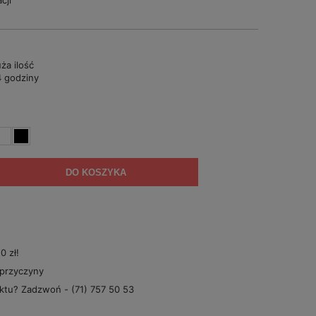
cji
ża ilość
 godziny
DO KOSZYKA
 zł!
 przyczyny
uktu? Zadzwoń -
(71) 757 50 53