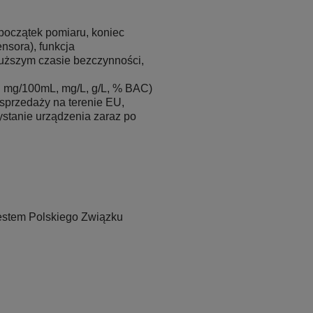
początek pomiaru, koniec
nsora), funkcja
uższym czasie bezczynności,
 mg/100mL, mg/L, g/L, % BAC)
 sprzedaży na terenie EU,
ystanie urządzenia zaraz po
testem Polskiego Związku