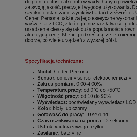
do pomiaru ilości alkoholu w wydychanym powietrz
za swoją jakość, precyzję i wygodę użytkowania. D
szybkie dostarczanie wyników badań trzeźwości. U
Certen Personal także za jego estetyczne wykonani
wyświetlacz LCD, z którego można z łatwością odcz
urządzenie cieszy się tak dużą popularnością równ
atrakcyjną cenę. Klienci podkreślają, że ten niedro
dobrze, co wiele urządzeń z wyższej półki.
Specyfikacja techniczna:
Model:
Certen Personal
Sensor:
policyjny sensor elektrochemiczny
Zakres pomiaru:
0,00-4,00‰
Temperatura pracy:
od 0°C do +50°C
Wilgotność pracy:
od 10 do 90%
Wyświetlacz:
podświetlany wyświetlacz LCD o
Kolor:
biały lub czarny
Gotowość do pracy:
10 sekund
Czas oczekiwania na pomiar:
3 sekundy
Ustnik:
wielorazowego użytku
Zasilanie:
bateryjne