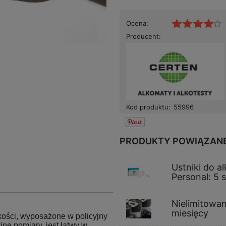
Ocena:
Producent:
Kod produktu:
55996
PRODUKTY POWIĄZAN
Ustniki do a
Personal: 5 
Nielimitowan
miesięcy
kości, wyposażone w policyjny
ne pomiary, jest łatwy w