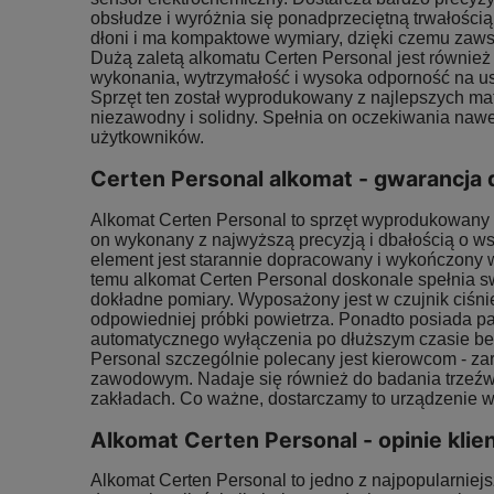
obsłudze i wyróżnia się ponadprzeciętną trwałości
dłoni i ma kompaktowe wymiary, dzięki czemu zaw
Dużą zaletą alkomatu Certen Personal jest również
wykonania, wytrzymałość i wysoka odporność na u
Sprzęt ten został wyprodukowany z najlepszych mate
niezawodny i solidny. Spełnia on oczekiwania na
użytkowników.
Certen Personal alkomat - gwarancja d
Alkomat Certen Personal to sprzęt wyprodukowany p
on wykonany z najwyższą precyzją i dbałością o ws
element jest starannie dopracowany i wykończony 
temu alkomat Certen Personal doskonale spełnia s
dokładne pomiary. Wyposażony jest w czujnik ciśnie
odpowiedniej próbki powietrza. Ponadto posiada p
automatycznego wyłączenia po dłuższym czasie be
Personal szczególnie polecany jest kierowcom - za
zawodowym. Nadaje się również do badania trzeź
zakładach. Co ważne, dostarczamy to urządzenie wra
Alkomat Certen Personal - opinie kli
Alkomat Certen Personal to jedno z najpopularnie