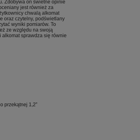
u. Zdobywa on świetne opinie
oceniany jest również za
żytkownicy chwalą alkomat
e oraz czytelny, podświetlany
ytać wyniki pomiarów. To
ież ze względu na swoją
gi alkomat sprawdza się równie
 przekątnej 1,2”