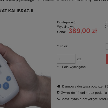
do użytku prywatnego
Alkomat Certen Personal + certyfikat kalibra
AT KALIBRACJI
Dostępność:
du
Wysyłka w:
24
389,00 zł
Cena:
*
Kolor:
szt.
*
- Pole wymagane
Darmowa dostawa powyżej 250
Zwrot do 14 dni – bez podania
Masz pytanie dotyczące prod