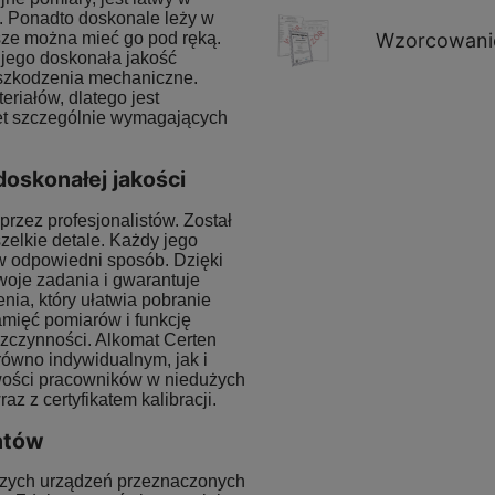
ą. Ponadto doskonale leży w
Wzorcowani
sze można mieć go pod ręką.
 jego doskonała jakość
szkodzenia mechaniczne.
riałów, dlatego jest
wet szczególnie wymagających
oskonałej jakości
rzez profesjonalistów. Został
zelkie detale. Każdy jego
w odpowiedni sposób. Dzięki
woje zadania i gwarantuje
nia, który ułatwia pobranie
amięć pomiarów i funkcję
zczynności. Alkomat Certen
równo indywidualnym, jak i
wości pracowników w niedużych
z z certyfikatem kalibracji.
entów
jszych urządzeń przeznaczonych