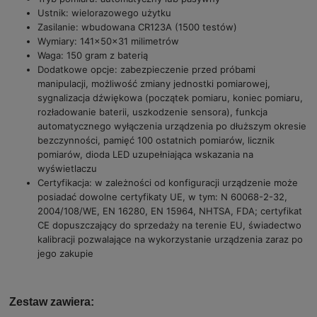
Ustnik: wielorazowego użytku
Zasilanie: wbudowana CR123A (1500 testów)
Wymiary: 141x50x31 milimetrów
Waga: 150 gram z baterią
Dodatkowe opcje: zabezpieczenie przed próbami
manipulacji, możliwość zmiany jednostki pomiarowej,
sygnalizacja dźwiękowa (początek pomiaru, koniec pomiaru,
rozładowanie baterii, uszkodzenie sensora), funkcja
automatycznego wyłączenia urządzenia po dłuższym okresie
bezczynności, pamięć 100 ostatnich pomiarów, licznik
pomiarów, dioda LED uzupełniająca wskazania na
wyświetlaczu
Certyfikacja: w zależności od konfiguracji urządzenie może
posiadać dowolne certyfikaty UE, w tym: N 60068-2-32,
2004/108/WE, EN 16280, EN 15964, NHTSA, FDA; certyfikat
CE dopuszczający do sprzedaży na terenie EU, świadectwo
kalibracji pozwalające na wykorzystanie urządzenia zaraz po
jego zakupie
Zestaw zawiera: