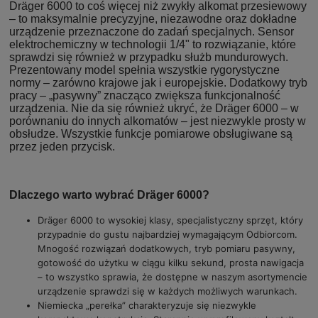
Dräger 6000 to coś więcej niż zwykły alkomat przesiewowy
– to maksymalnie precyzyjne, niezawodne oraz dokładne
urządzenie przeznaczone do zadań specjalnych. Sensor
elektrochemiczny w technologii 1/4" to rozwiązanie, które
sprawdzi się również w przypadku służb mundurowych.
Prezentowany model spełnia wszystkie rygorystyczne
normy – zarówno krajowe jak i europejskie. Dodatkowy tryb
pracy – „pasywny” znacząco zwiększa funkcjonalność
urządzenia. Nie da się również ukryć, że Dräger 6000 – w
porównaniu do innych alkomatów – jest niezwykle prosty w
obsłudze. Wszystkie funkcje pomiarowe obsługiwane są
przez jeden przycisk.
Dlaczego warto wybrać Dräger 6000?
Dräger 6000 to wysokiej klasy, specjalistyczny sprzęt, który
przypadnie do gustu najbardziej wymagającym Odbiorcom.
Mnogość rozwiązań dodatkowych, tryb pomiaru pasywny,
gotowość do użytku w ciągu kilku sekund, prosta nawigacja
– to wszystko sprawia, że dostępne w naszym asortymencie
urządzenie sprawdzi się w każdych możliwych warunkach.
Niemiecka „perełka” charakteryzuje się niezwykle