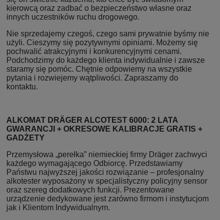
kierowcą oraz zadbać o bezpieczeństwo własne oraz
innych uczestników ruchu drogowego.
Nie sprzedajemy czegoś, czego sami prywatnie byśmy nie
użyli. Cieszymy się pozytywnymi opiniami. Możemy się
pochwalić atrakcyjnymi i konkurencyjnymi cenami.
Podchodzimy do każdego klienta indywidualnie i zawsze
staramy się pomóc. Chętnie odpowiemy na wszystkie
pytania i rozwiejemy wątpliwości. Zapraszamy do
kontaktu.
ALKOMAT DRÄGER ALCOTEST 6000: 2 LATA
GWARANCJI + OKRESOWE KALIBRACJE GRATIS +
GADŻETY
Przemysłowa „perełka” niemieckiej firmy Dräger zachwyci
każdego wymagającego Odbiorcę. Przedstawiamy
Państwu najwyższej jakości rozwiązanie – profesjonalny
alkotester wyposażony w specjalistyczny policyjny sensor
oraz szereg dodatkowych funkcji. Prezentowane
urządzenie dedykowane jest zarówno firmom i instytucjom
jak i Klientom Indywidualnym.