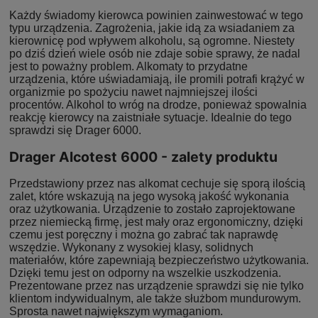
Każdy świadomy kierowca powinien zainwestować w tego
typu urządzenia. Zagrożenia, jakie idą za wsiadaniem za
kierownicę pod wpływem alkoholu, są ogromne. Niestety
po dziś dzień wiele osób nie zdaje sobie sprawy, że nadal
jest to poważny problem. Alkomaty to przydatne
urządzenia, które uświadamiają, ile promili potrafi krążyć w
organizmie po spożyciu nawet najmniejszej ilości
procentów. Alkohol to wróg na drodze, ponieważ spowalnia
reakcję kierowcy na zaistniałe sytuacje. Idealnie do tego
sprawdzi się Drager 6000.
Drager Alcotest 6000 - zalety produktu
Przedstawiony przez nas alkomat cechuje się sporą ilością
zalet, które wskazują na jego wysoką jakość wykonania
oraz użytkowania. Urządzenie to zostało zaprojektowane
przez niemiecką firmę, jest mały oraz ergonomiczny, dzięki
czemu jest poręczny i można go zabrać tak naprawdę
wszędzie. Wykonany z wysokiej klasy, solidnych
materiałów, które zapewniają bezpieczeństwo użytkowania.
Dzięki temu jest on odporny na wszelkie uszkodzenia.
Prezentowane przez nas urządzenie sprawdzi się nie tylko
klientom indywidualnym, ale także służbom mundurowym.
Sprosta nawet największym wymaganiom.