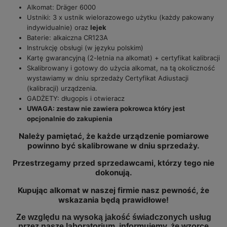
Alkomat: Dräger 6000
Ustniki: 3 x ustnik wielorazowego użytku (każdy pakowany
indywidualnie) oraz
lejek
Baterie: alkaiczna CR123A
Instrukcję obsługi (w języku polskim)
Kartę gwarancyjną (2-letnia na alkomat) + certyfikat kalibracji
Skalibrowany i gotowy do użycia alkomat, na tą okoliczność
wystawiamy w dniu sprzedaży Certyfikat Adiustacji
(kalibracji) urządzenia.
GADŻETY: długopis i otwieracz
UWAGA: zestaw nie zawiera pokrowca który jest
opcjonalnie do zakupienia
Należy pamiętać, że każde
urządzenie
pomiarowe
powinno być skalibrowane w dniu sprzedaży.
Przestrzegamy przed sprzedawcami, którzy tego nie
dokonują.
Kupując alkomat w naszej firmie nasz pewność, że
wskazania będą prawidłowe!
Ze względu na wysoką jakość świadczonych usług
przez nasze laboratorium, informujemy, że wzorce