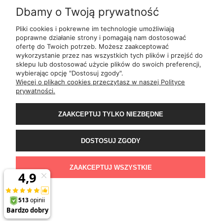
Dbamy o Twoją prywatność
INFORMACJE
Pliki cookies i pokrewne im technologie umożliwiają
poprawne działanie strony i pomagają nam dostosować
ofertę do Twoich potrzeb. Możesz zaakceptować
O NAS
wykorzystanie przez nas wszystkich tych plików i przejść do
sklepu lub dostosować użycie plików do swoich preferencji,
wybierając opcję "Dostosuj zgody".
ul.
Romana Dmowskiego 1,
50-203
Wrocław
Więcej o plikach cookies przeczytasz w naszej Polityce
Św. Filipa 23/3,
31-150
Kraków
prywatności.
ul.
Mielęckiego 10 lok 503,
40-013
Katowice
Al.
Jerozolimskie 81 lok 7.10,
02-001
Warszawa
Wały Piastowskie 1
lok. 1508,
80-855
Gdańsk
ZAAKCEPTUJ TYLKO NIEZBĘDNE
ul.
Grochowa 4,
15-423
Białystok
ul.
ul. 1-go Maja 13
lok. 2,
20-410
Lublin
ul.
Rejtana 49/6,
35-310
Rzeszów
DOSTOSUJ ZGODY
ul.
Franciszka z Asyżu 62,
93-479
Łódź
ul.
Wiertnicza 115,
02-952
Warszawa
al.
Bohaterów Warszawy 11b,
70-370
Szczecin
ZAAKCEPTUJ WSZYSTKIE
POKAŻ PEŁNĄ WERSJĘ STRONY
Sklep internetowy Shoper.pl