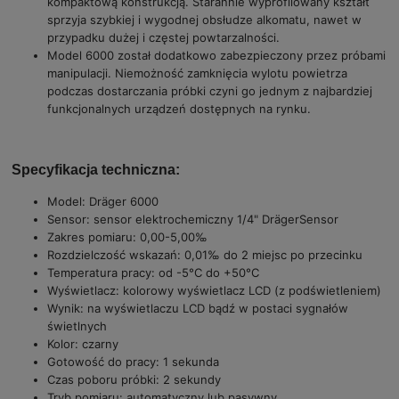
kompaktową konstrukcją. Starannie wyprofilowany kształt
sprzyja szybkiej i wygodnej obsłudze alkomatu, nawet w
przypadku dużej i częstej powtarzalności.
Model 6000 został dodatkowo zabezpieczony przez próbami
manipulacji. Niemożność zamknięcia wylotu powietrza
podczas dostarczania próbki czyni go jednym z najbardziej
funkcjonalnych urządzeń dostępnych na rynku.
Specyfikacja techniczna:
Model: Dräger 6000
Sensor: sensor elektrochemiczny 1/4" DrägerSensor
Zakres pomiaru: 0,00-5,00‰
Rozdzielczość wskazań: 0,01‰ do 2 miejsc po przecinku
Temperatura pracy: od -5°C do +50°C
Wyświetlacz: kolorowy wyświetlacz LCD (z podświetleniem)
Wynik: na wyświetlaczu LCD bądź w postaci sygnałów
świetlnych
Kolor: czarny
Gotowość do pracy: 1 sekunda
Czas poboru próbki: 2 sekundy
Tryb pomiaru: automatyczny lub pasywny