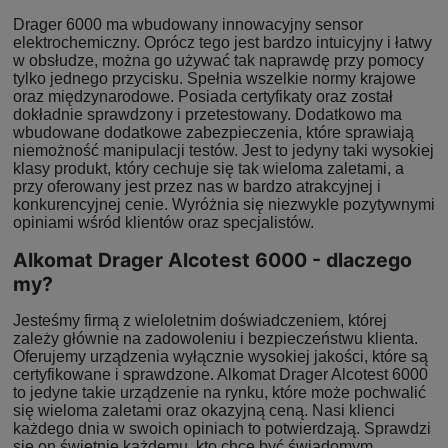
Drager 6000 ma wbudowany innowacyjny sensor
elektrochemiczny. Oprócz tego jest bardzo intuicyjny i łatwy
w obsłudze, można go używać tak naprawdę przy pomocy
tylko jednego przycisku. Spełnia wszelkie normy krajowe
oraz międzynarodowe. Posiada certyfikaty oraz został
dokładnie sprawdzony i przetestowany. Dodatkowo ma
wbudowane dodatkowe zabezpieczenia, które sprawiają
niemożność manipulacji testów. Jest to jedyny taki wysokiej
klasy produkt, który cechuje się tak wieloma zaletami, a
przy oferowany jest przez nas w bardzo atrakcyjnej i
konkurencyjnej cenie. Wyróżnia się niezwykle pozytywnymi
opiniami wśród klientów oraz specjalistów.
Alkomat Drager Alcotest 6000 - dlaczego
my?
Jesteśmy firmą z wieloletnim doświadczeniem, której
zależy głównie na zadowoleniu i bezpieczeństwu klienta.
Oferujemy urządzenia wyłącznie wysokiej jakości, które są
certyfikowane i sprawdzone. Alkomat Drager Alcotest 6000
to jedyne takie urządzenie na rynku, które może pochwalić
się wieloma zaletami oraz okazyjną ceną. Nasi klienci
każdego dnia w swoich opiniach to potwierdzają. Sprawdzi
się on świetnie każdemu, kto chce być świadomym