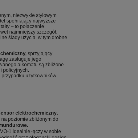
snym, niezwykle stylowym
el spełniający najwyższe
ałty – to połączenie
wet najmniejszy szczegół.
lne ślady użycia, w tym drobne
ochemiczny,
sprzyjający
agę zasługuje jego
wanego alkomatu są zbliżone
 policyjnych.
w przypadku użytkowników
sensor elektrochemiczny
.
 na poziomie zbliżonym do
 mundurowe.
VO-1 idealnie łączy w sobie
wodność oraz elegancki design.