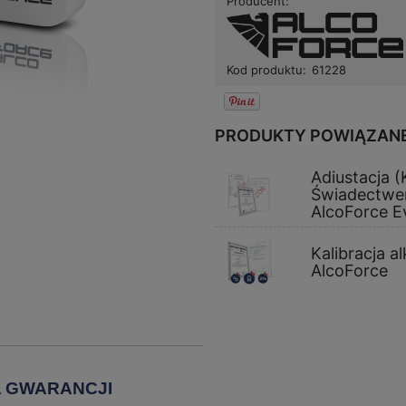
Producent:
Kod produktu:
61228
PRODUKTY POWIĄZAN
Adiustacja (
Świadectwe
AlcoForce E
Kalibracja 
AlcoForce
A GWARANCJI