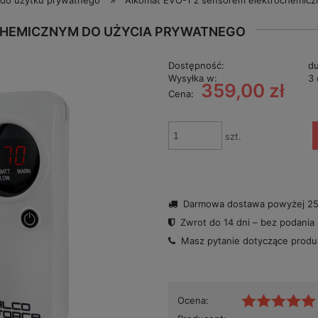
do użytku prywatnego
Alkomat EVO-1 z sensorem elektrochemicz
CHEMICZNYM DO UŻYCIA PRYWATNEGO
Dostępność:
du
Wysyłka w:
3 
359,00 zł
Cena:
szt.
Darmowa dostawa powyżej 250
Zwrot do 14 dni – bez podania
Masz pytanie dotyczące prod
Ocena: