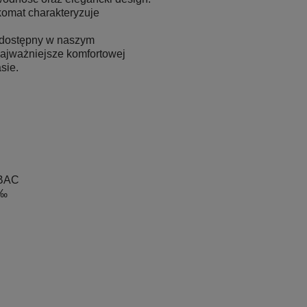
komat charakteryzuje
– dostępny w naszym
najważniejsze komfortowej
sie.
 BAC
1‰