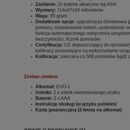
Zasilanie:
2x baterie alkaiczne typ AAA
Wymiary:
114x47x24 milimetrów
Waga:
85 gram
Dodatkowe opcje:
sygnalizacja dźwiękowa (
pomiaru, rozładowanie baterii, uszkodzenie s
funkcja automatycznego wyłączenia urządzeni
bezczynności, licznik pomiarów
Certyfikacja:
CE dopuszczający do sprzedaży
kalibracji pozwalające na wykorzystanie urzą
Kalibracja:
zalecana co 500 pomiarów bądź c
Zestaw zawiera:
Alkomat:
EVO-1
Ustniki:
2 x ustnik wielorazowego użytku
Baterie:
2 x AAA
Instrukcję obsługi (w języku polskim)
Kartę gwarancyjną (2-letnia na alkomat)