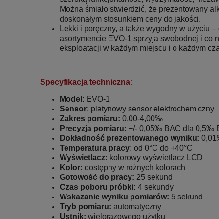
Można śmiało stwierdzić, że prezentowany al
doskonałym stosunkiem ceny do jakości.
Lekki i poręczny, a także wygodny w użyciu 
asortymencie EVO-1 sprzyja swobodnej i co 
eksploatacji w każdym miejscu i o każdym cza
Specyfikacja techniczna:
Model:
EVO-1
Sensor:
platynowy sensor elektrochemiczny
Zakres pomiaru:
0,00-4,00‰
Precyzja pomiaru:
+/- 0,05‰ BAC dla 0,5‰
Dokładność prezentowanego wyniku:
0,0
Temperatura pracy:
od 0°C do +40°C
Wyświetlacz:
kolorowy wyświetlacz LCD
Kolor:
dostępny w różnych kolorach
Gotowość do pracy:
25 sekund
Czas poboru próbki:
4 sekundy
Wskazanie wyniku pomiarów:
5 sekund
Tryb pomiaru:
automatyczny
Ustnik:
wielorazowego użytku