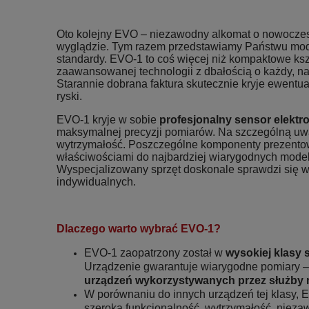
Oto kolejny EVO – niezawodny alkomat o nowocze
wyglądzie. Tym razem przedstawiamy Państwu mod
standardy. EVO-1 to coś więcej niż kompaktowe kszt
zaawansowanej technologii z dbałością o każdy, na
Starannie dobrana faktura skutecznie kryje ewentua
ryski.
EVO-1 kryje w sobie
profesjonalny sensor elektr
maksymalnej precyzji pomiarów. Na szczególną uw
wytrzymałość. Poszczególne komponenty prezento
właściwościami do najbardziej wiarygodnych modeli
Wyspecjalizowany sprzęt doskonale sprawdzi się 
indywidualnych.
Dlaczego warto wybrać EVO-1?
EVO-1 zaopatrzony został w
wysokiej klasy 
Urządzenie gwarantuje wiarygodne pomiary –
urządzeń wykorzystywanych przez służby
W porównaniu do innych urządzeń tej klasy, E
szeroką funkcjonalność, wytrzymałość, nieza