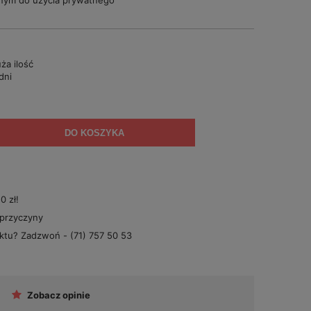
nym do użycia prywatnego
ża ilość
dni
DO KOSZYKA
 zł!
 przyczyny
uktu? Zadzwoń -
(71) 757 50 53
Zobacz opinie