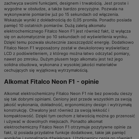
zachwyca swoimi funkcjami, designem i trwałością. Jest proste i
wygodne w obsłudze, a także bardzo precyzyjne. Pozwala na
wykonywanie pomiarów już po 15 sekundach od włączenia.
Wskazuje wyniki z dokładnością do 0,05 promila. Ponadto posiada
pamięć 10 ostatnich pomiarów. Dużą zaletą alkomatu
elektrochemicznego Fitalco Neon F1 jest również fakt, iż wyłącza
się on automatycznie po 10 sekundach od wyświetlenia wyniku.
Dzięki temu pozwala skutecznie zaoszczędzić energię. Dodatkowo
Fitalco Neon F1 wyposażony został w dwukolorowy wyświetlacz
LCD z podświetleniem, z którego można łatwo odczytać pomiary,
nawet po zmroku. Dużym plusem tego alkomatu jest też jego
solidna obudowa, wykonana z wysokiej jakości materiałów
cechujących się wyjątkową wytrzymałością.
Alkomat Fitalco Neon F1 - opinie
Alkomat elektrochemiczny Fitalco Neon F1 nie bez powodu cieszy
się tak dobrymi opiniami. Ceniony jest przede wszystkim za swoją
jakość wykonania, dokładność, ergonomiczny design i wytrzymałą
konstrukcję. Chwalony jest również za swoją lekkość i
kompaktowość. Dzięki tym cechom z łatwością można go przenosić
i używać w dowolnych miejscach. Ponadto alkomat
elektrochemiczny Fitalco Neon F1 otrzymuje pozytywne opinie za
fakt, iż posiada przydatne funkcje dodatkowe, takie jak pamięć
wyników i sygnalizacja dźwiękowa. Użytkownicy cenią go również