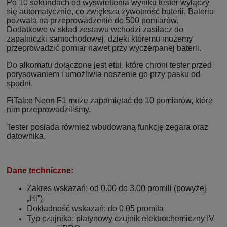
Po 10 sekundach od wyświetlenia wyniku tester wyłączy
się automatycznie, co zwiększa żywotność baterii. Bateria
pozwala na przeprowadzenie do 500 pomiarów.
Dodatkowo w skład zestawu wchodzi zasilacz do
zapalniczki samochodowej, dzięki któremu możemy
przeprowadzić pomiar nawet przy wyczerpanej baterii.
Do alkomatu dołączone jest etui, które chroni tester przed
porysowaniem i umożliwia noszenie go przy pasku od
spodni.
FiTalco Neon F1 może zapamiętać do 10 pomiarów, które
nim przeprowadziliśmy.
Tester posiada również wbudowaną funkcję zegara oraz
datownika.
Dane techniczne:
Zakres wskazań: od 0.00 do 3.00 promili (powyżej
„Hi”)
Dokładność wskazań: do 0.05 promila
Typ czujnika: platynowy czujnik elektrochemiczny IV