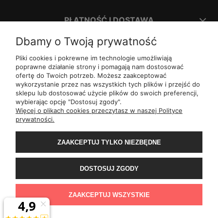
PŁATNOŚĆ I DOSTAWA
Dbamy o Twoją prywatność
INFORMACJE
Pliki cookies i pokrewne im technologie umożliwiają
poprawne działanie strony i pomagają nam dostosować
ofertę do Twoich potrzeb. Możesz zaakceptować
O NAS
wykorzystanie przez nas wszystkich tych plików i przejść do
sklepu lub dostosować użycie plików do swoich preferencji,
wybierając opcję "Dostosuj zgody".
ul.
Romana Dmowskiego 1,
50-203
Wrocław
Więcej o plikach cookies przeczytasz w naszej Polityce
Św. Filipa 23/3,
31-150
Kraków
prywatności.
ul.
Mielęckiego 10 lok 503,
40-013
Katowice
Al.
Jerozolimskie 81 lok 7.10,
02-001
Warszawa
Wały Piastowskie 1
lok. 1508,
80-855
Gdańsk
ZAAKCEPTUJ TYLKO NIEZBĘDNE
ul.
Grochowa 4,
15-423
Białystok
ul.
ul. 1-go Maja 13
lok. 2,
20-410
Lublin
ul.
Rejtana 49/6,
35-310
Rzeszów
DOSTOSUJ ZGODY
ul.
Franciszka z Asyżu 62,
93-479
Łódź
ul.
Wiertnicza 115,
02-952
Warszawa
al.
Bohaterów Warszawy 11b,
70-370
Szczecin
ZAAKCEPTUJ WSZYSTKIE