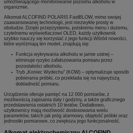
umożliwiającego monitorowanie poziomu alkoholu w
organizmie.
Alkomat ALCOFIND POLARIS FastBLOW, mimo swojej
zaawansowanej technologii, jest niezwykle prosty w
obsłudze. Dzięki przejrzystemu, polskiemu menu i dużemu,
czytelnemu wyświetlaczowi OLED, każdy użytkownik
szybko nauczy się korzystać z jego funkcji.Wśród nowości,
które wyróżniają ten model, znajdują się:
Funkcja wykrywania alkoholu w jamie ustnej –
eliminuje ryzyko zafałszowania pomiaru przez
pozostałości alkoholu.
Tryb „Koniec Wydechu” (KOW) – optymalizuje sposób
pobierania próbki, co przekłada się na najwyższą
dokładność pomiaru.
Urządzenie oferuje pamięć na 12 000 pomiarów, z
możliwością zapisania daty i godziny, a także graficznego
przedstawienia ostatnich 10 testów. Dodatkowo,
użytkownicy mają możliwość dostosowania wielu
parametrów, takich jak próg alarmowy, objętość próbki oraz
jednostki pomiarowe, co zwiększa jego funkcjonalność.
Alkomat elektrochemiczny ALCOFIND