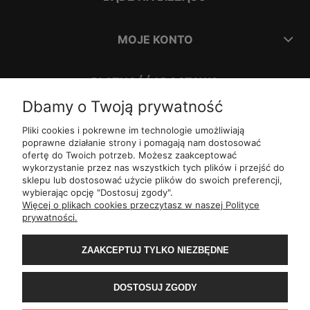
MOJE KONTO
PŁATNOŚĆ I DOSTAWA
Dbamy o Twoją prywatność
INFORMACJE
Pliki cookies i pokrewne im technologie umożliwiają
poprawne działanie strony i pomagają nam dostosować
ofertę do Twoich potrzeb. Możesz zaakceptować
O NAS
wykorzystanie przez nas wszystkich tych plików i przejść do
sklepu lub dostosować użycie plików do swoich preferencji,
wybierając opcję "Dostosuj zgody".
ul.
Romana Dmowskiego 1,
50-203
Wrocław
Więcej o plikach cookies przeczytasz w naszej Polityce
Św. Filipa 23/3,
31-150
Kraków
prywatności.
ul.
Mielęckiego 10 lok 503,
40-013
Katowice
Al.
Jerozolimskie 81 lok 7.10,
02-001
Warszawa
ZAAKCEPTUJ TYLKO NIEZBĘDNE
Wały Piastowskie 1
lok. 1508,
80-855
Gdańsk
ul.
Grochowa 4,
15-423
Białystok
ul.
ul. 1-go Maja 13
lok. 2,
20-410
Lublin
DOSTOSUJ ZGODY
ul.
Rejtana 49/6,
35-310
Rzeszów
ul.
Franciszka z Asyżu 62,
93-479
Łódź