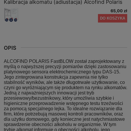
Kalibracja alkomatu (adiustacja) Alcofind Polaris
65,00 zł
DO KOSZYKA
OPIS
ALCOFIND POLARIS FastBLOW został zaprojektowany z
myślą o najwyższej precyzji pomiarów dzięki zastosowaniu
platynowego sensora elektrochemicznego typu DAS-15.
Jego zintegrowana konstrukcja zapewnia nie tylko
stabilność wyników, ale także długotrwałe użytkowanie, co
czyni go wyróżniającym się produktem na rynku alkomatów.
Jedną z najważniejszych innowacji jest tryb
przesiewowy/bezustnikowy, który umożliwia szybkie i
higieniczne przeprowadzenie wstępnego testu trzeźwości
za pomocą specjalnego lejka. To idealne rozwiązanie dla
firm, które potrzebują masowej kontroli pracowników, oraz
dla użytku domowego, gdy konieczne jest natychmiastowe
sprawdzenie obecności alkoholu w organizmie. W tym
trybie alkomat informuje o obecności alkoholu, jego