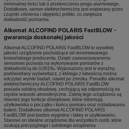
minimalnej ilości lub o przekroczeniu progu alarmowego.
Dodatkowo, sensor elektrochemiczny jest wspierany przez
czujniki ciśnienia i objętości próbki, co zwiększa
dokładność pomiarów.
Alkomat ALCOFIND POLARIS FastBLOW -
gwarancja doskonałej jakości
Alkomat ALCOFIND POLARIS FastBLOW to wysokiej
jakości urządzenie pochodzące od renomowanego
koreańskiego producenta. Dzięki zaawansowanemu
sensorowi pozwala na wykonywanie pomiarów z
dokładnością do 0,001‰. Wyposażony jest w wyraźny,
podświetlany wyświetlacz, z którego z łatwością można
odczytać wyniki badań, nawet po zmroku. Ponadto alkomat
elektrochemiczny ALCOFIND POLARIS FastBLOW
posiada solidną obudowę, cechującą się odpornością na
ciężkie warunki atmosferyczne. Zaletą tego urządzenia są
również jego funkcje dźwiękowe, które informują
użytkownika o początku i końcu pomiaru oraz rozładowaniu
baterii. Dodatkowo alkomat ALCOFIND POLARIS
FastBLOW jest bardzo wygodny i łatwy w użytkowaniu.
Stanowi on idealne urządzenie dla wszystkich osób, które
szukają precyzyjnego i solidnego urządzenia