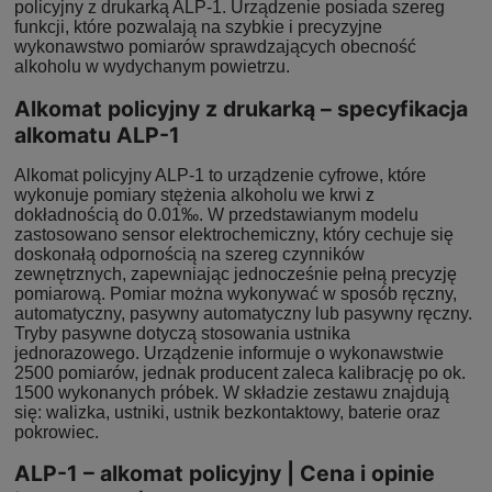
policyjny z drukarką ALP-1. Urządzenie posiada szereg
funkcji, które pozwalają na szybkie i precyzyjne
wykonawstwo pomiarów sprawdzających obecność
alkoholu w wydychanym powietrzu.
Alkomat policyjny z drukarką – specyfikacja
alkomatu ALP-1
Alkomat policyjny ALP-1 to urządzenie cyfrowe, które
wykonuje pomiary stężenia alkoholu we krwi z
dokładnością do 0.01‰. W przedstawianym modelu
zastosowano sensor elektrochemiczny, który cechuje się
doskonałą odpornością na szereg czynników
zewnętrznych, zapewniając jednocześnie pełną precyzję
pomiarową. Pomiar można wykonywać w sposób ręczny,
automatyczny, pasywny automatyczny lub pasywny ręczny.
Tryby pasywne dotyczą stosowania ustnika
jednorazowego. Urządzenie informuje o wykonawstwie
2500 pomiarów, jednak producent zaleca kalibrację po ok.
1500 wykonanych próbek. W składzie zestawu znajdują
się: walizka, ustniki, ustnik bezkontaktowy, baterie oraz
pokrowiec.
ALP-1 – alkomat policyjny | Cena i opinie