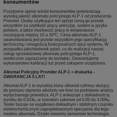
konsumentów
Pozytywne opinie wśród konsumentów potwierdzają
wysoką jakość alkomatu policyjnego ALP-1 od producenta
Promiler. Osoby użytkujące ten sprzęt cenią go przede
wszystkim za szybkość pracy, precyzję, system w języku
polskim, a także możliwość pracy w temperaturze
oscylującej między 10 a 30ºC. Cena alkomatu ALP-1
uwarunkowana jest przede wszystkim jego specyfikacją
techniczną i mnogością funkcjonalnych opcji systemu. W
przypadku jakichkolwiek pytań, co do realizacji naszej
usługi sprzedażowej alkomatu policyjnego ALP-1,
serdecznie zapraszamy do kontaktu. Gwarantujemy
wykonawstwo kalibracji tuż przed zakupem urządzenia.
Alkomat Policyjny Promiler ALP-1 + drukarka -
GWARANCJA 5 LAT!
Alkomat ALP-1 to wysokiej klasy alkomat cyfrowy służący
do pomiaru stężenia alkoholu we krwi na podstawie analizy
wydychanego powietrza. ALP-1 wskazuje z dokładnością
wyniku do 0.01‰, w szerokim zakresie od 0.00 do 4.00‰.
Tester bazuje na wyjątkowo dokładnym i stabilnym czujniku
elektrochemicznym zaprojektowanym specjalnie dla tego
modelu alkomatu. Dzięki nowemu sensorowi technologia