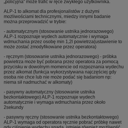
„policyjna” może trafić w ręce zwykłego użytkownika.
ALP-1 to alkomat dla profesjonalistów z dużymi
możliwościami technicznymi, miedzy innymi badanie
można przeprowadzić w trybie:
- automatycznym (stosowanie ustnika jednorazowego)
ALP-1 rozpoznaje wydech automatycznie i wymaga
wdmuchania przez osobę min 1,2l powietrza(ustawienie to
może zostać zmodyfikowane przez operatora)
- ręcznym (stosowanie ustnika jednorazowego) - próbka
powietrza może być pobrana przez operatora za pomocą
przycisku w dowolnym momencie od rozpoznania wydechu
przez alkomat (funkcja wykorzystywana najczęściej gdy
osoba nie chce lub nie może podać się badaniom np:
niema sił nadmuchać w alkomaty)
- pasywny automatyczny (stosowanie ustnika
bezkontaktowego) ALP-1 rozpoznaje wydech
automatycznie i wymaga wdmuchania przez około
2sekundy
- pasywny ręczny (stosowanie ustnika bezkontaktowego)
ALP-1 wymaga od operatora ręcznie pobrać próbkę nawet
gdy ciśnienie wydechu spada, istnieje również możliwość