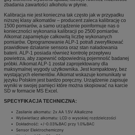
zbadania zawartości alkoholu w płynie.
Kalibracja nie jest konieczna tak często jak w przypadku
niższej klasy alkomatów – producent zaleca kalibrację co
1500 pomiarów, a samo urządzenie poinformuje nas o
konieczności wykonania kalibracji po 2500 pomiarów.
Alkomat zapamiętuje całkowitą liczbę wykonanych
pomiarów. Oprogramowanie ALP-1 potrafi zweryfikować
prawidłowe działanie sensora oraz stan naładowania
baterii. ALP-1 posiada również kontrolę przepływu
powietrza, aby zapewnić odpowiednią pojemność badanej
próbki. Alkomat ALP-1 został zaprojektowany dla
maksymalnej wygody użytkownika. Jest kompaktowy, bez
wystających elementów. Alkomat wskazuje komunikaty w
języku Polskim jest bardzo poręczny. Urządzenie zapisuje
wyniki w swojej pamięci które można skopiować na karcie
SD w formacie MS Excel.
SPECYFIKACJA TECHNICZNA:
Zasilanie alkomatu: 2x AA 1.5V Alkaliczne
Wyświetlacz alkomatu: LCD o wysokiej rozdzielczości
Dokładność: +/-0.03‰BAC przy 1.0‰BAC
Sensor Elektrochemiczny