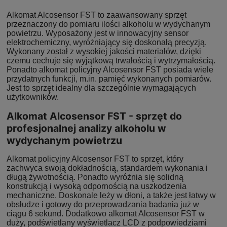
Alkomat Alcosensor FST to zaawansowany sprzęt
przeznaczony do pomiaru ilości alkoholu w wydychanym
powietrzu. Wyposażony jest w innowacyjny sensor
elektrochemiczny, wyróżniający się doskonałą precyzją.
Wykonany został z wysokiej jakości materiałów, dzięki
czemu cechuje się wyjątkową trwałością i wytrzymałością.
Ponadto alkomat policyjny Alcosensor FST posiada wiele
przydatnych funkcji, m.in. pamięć wykonanych pomiarów.
Jest to sprzęt idealny dla szczególnie wymagających
użytkowników.
Alkomat Alcosensor FST - sprzęt do
profesjonalnej analizy alkoholu w
wydychanym powietrzu
Alkomat policyjny Alcosensor FST to sprzęt, który
zachwyca swoją dokładnością, standardem wykonania i
długą żywotnością. Ponadto wyróżnia się solidną
konstrukcją i wysoką odpornością na uszkodzenia
mechaniczne. Doskonale leży w dłoni, a także jest łatwy w
obsłudze i gotowy do przeprowadzania badania już w
ciągu 6 sekund. Dodatkowo alkomat Alcosensor FST w
duży, podświetlany wyświetlacz LCD z podpowiedziami