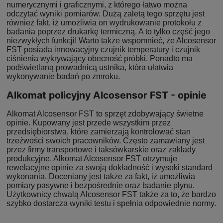
numerycznymi i graficznymi, z którego łatwo można
odczytać wyniki pomiarów. Dużą zaletą tego sprzętu jest
również fakt, iż umożliwia on wydrukowanie protokołu z
badania poprzez drukarkę termiczną. A to tylko część jego
niezwykłych funkcji! Warto także wspomnieć, że Alcosensor
FST posiada innowacyjny czujnik temperatury i czujnik
ciśnienia wykrywający obecność próbki. Ponadto ma
podświetlaną prowadnicą ustnika, która ułatwia
wykonywanie badań po zmroku.
Alkomat policyjny Alcosensor FST - opinie
Alkomat Alcosensor FST to sprzęt zdobywający świetne
opinie. Kupowany jest przede wszystkim przez
przedsiębiorstwa, które zamierzają kontrolować stan
trzeźwości swoich pracowników. Często zamawiany jest
przez firmy transportowe i taksówkarskie oraz zakłady
produkcyjne. Alkomat Alcosensor FST otrzymuje
rewelacyjne opinie za swoją dokładność i wysoki standard
wykonania. Doceniany jest także za fakt, iż umożliwia
pomiary pasywne i bezpośrednie oraz badanie płynu.
Użytkownicy chwalą Alcosensor FST także za to, że bardzo
szybko dostarcza wyniki testu i spełnia odpowiednie normy.