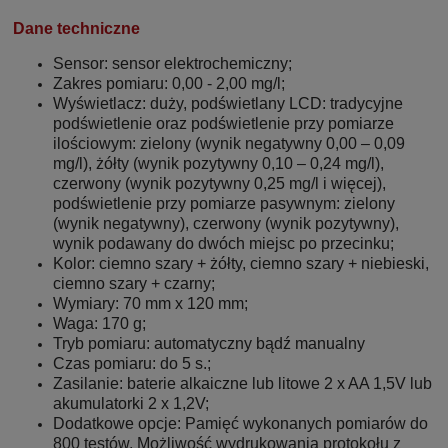
Dane techniczne
Sensor: sensor elektrochemiczny;
Zakres pomiaru: 0,00 - 2,00 mg/l;
Wyświetlacz: duży, podświetlany LCD: tradycyjne
podświetlenie oraz podświetlenie przy pomiarze
ilościowym: zielony (wynik negatywny 0,00 – 0,09
mg/l), żółty (wynik pozytywny 0,10 – 0,24 mg/l),
czerwony (wynik pozytywny 0,25 mg/l i więcej),
podświetlenie przy pomiarze pasywnym: zielony
(wynik negatywny), czerwony (wynik pozytywny),
wynik podawany do dwóch miejsc po przecinku;
Kolor: ciemno szary + żółty, ciemno szary + niebieski,
ciemno szary + czarny;
Wymiary: 70 mm x 120 mm;
Waga: 170 g;
Tryb pomiaru: automatyczny bądź manualny
Czas pomiaru: do 5 s.;
Zasilanie: baterie alkaiczne lub litowe 2 x AA 1,5V lub
akumulatorki 2 x 1,2V;
Dodatkowe opcje: Pamięć wykonanych pomiarów do
800 testów, Możliwość wydrukowania protokołu z