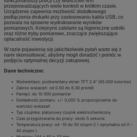
funkcjonariuszy policji czy właścicieli firm
przeprowadzających wiele kontroli w krótkim czasie.
Urządzenie zapewnia możliwość dodatkowego
podłączenia drukarki przy zastosowaniu kabla USB, co
pozwala na sprawne wydrukowanie wyników
pomiarowych. Kolejnymi zaletami są higieniczne ustniki
oraz różne tryby pomiarowe, znaczące zwiększające
opłacalność inwestycji.
W razie pojawienia się jakichkolwiek pytań warto się z
nami skonsultować, abyśmy mogli doradzić i pomóc w
podjęciu optymalnej decyzji zakupowej.
Dane techniczne:
Wyświetlacz: podświetlany ekran TFT 2.4” (65.000 kolorów)
Zakres wskazań: od 0.00 do 6.30 promili
Pamięć: do 10 000 pomiarów
Dokładność pomiaru: +/- 0,005 % proporcjonalnie do
wartości wskazań
Typ czujnika: platynowy czujnik elektrochemiczny
Czas przygotowania do pracy: około 5 sekund.
Temperatura pracy: od -10 do 50 stopni C ( optymalna od 0 –
40 stopni )
Wymiary: 144 x 60 x 33 mm