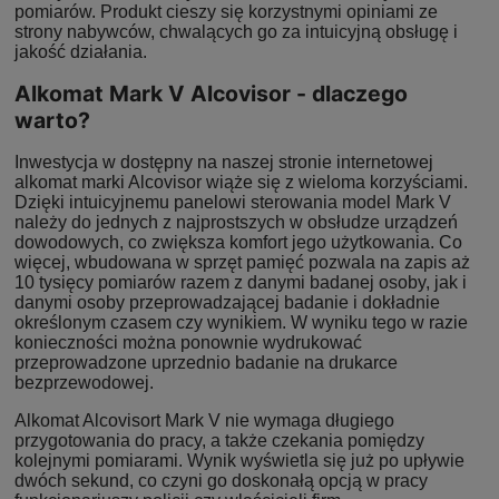
pomiarów. Produkt cieszy się korzystnymi opiniami ze
strony nabywców, chwalących go za intuicyjną obsługę i
jakość działania.
Alkomat Mark V Alcovisor - dlaczego
warto?
Inwestycja w dostępny na naszej stronie internetowej
alkomat marki Alcovisor wiąże się z wieloma korzyściami.
Dzięki intuicyjnemu panelowi sterowania model Mark V
należy do jednych z najprostszych w obsłudze urządzeń
dowodowych, co zwiększa komfort jego użytkowania. Co
więcej, wbudowana w sprzęt pamięć pozwala na zapis aż
10 tysięcy pomiarów razem z danymi badanej osoby, jak i
danymi osoby przeprowadzającej badanie i dokładnie
określonym czasem czy wynikiem. W wyniku tego w razie
konieczności można ponownie wydrukować
przeprowadzone uprzednio badanie na drukarce
bezprzewodowej.
Alkomat Alcovisort Mark V nie wymaga długiego
przygotowania do pracy, a także czekania pomiędzy
kolejnymi pomiarami. Wynik wyświetla się już po upływie
dwóch sekund, co czyni go doskonałą opcją w pracy