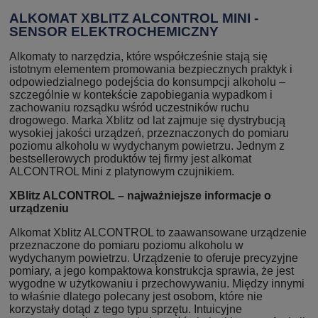
ALKOMAT XBLITZ ALCONTROL MINI -
SENSOR ELEKTROCHEMICZNY
Alkomaty to narzędzia, które współcześnie stają się
istotnym elementem promowania bezpiecznych praktyk i
odpowiedzialnego podejścia do konsumpcji alkoholu –
szczególnie w kontekście zapobiegania wypadkom i
zachowaniu rozsądku wśród uczestników ruchu
drogowego. Marka Xblitz od lat zajmuje się dystrybucją
wysokiej jakości urządzeń, przeznaczonych do pomiaru
poziomu alkoholu w wydychanym powietrzu. Jednym z
bestsellerowych produktów tej firmy jest alkomat
ALCONTROL Mini z platynowym czujnikiem.
XBlitz ALCONTROL – najważniejsze informacje o
urządzeniu
Alkomat Xblitz ALCONTROL to zaawansowane urządzenie
przeznaczone do pomiaru poziomu alkoholu w
wydychanym powietrzu. Urządzenie to oferuje precyzyjne
pomiary, a jego kompaktowa konstrukcja sprawia, że jest
wygodne w użytkowaniu i przechowywaniu. Między innymi
to właśnie dlatego polecany jest osobom, które nie
korzystały dotąd z tego typu sprzętu. Intuicyjne