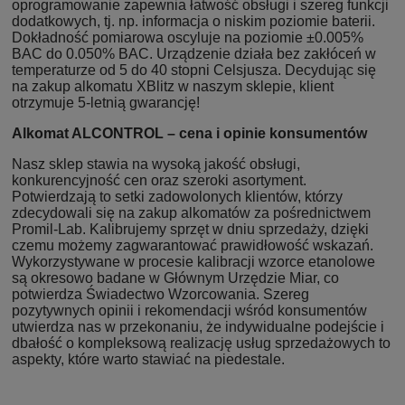
oprogramowanie zapewnia łatwość obsługi i szereg funkcji
dodatkowych, tj. np. informacja o niskim poziomie baterii.
Dokładność pomiarowa oscyluje na poziomie ±0.005%
BAC do 0.050% BAC. Urządzenie działa bez zakłóceń w
temperaturze od 5 do 40 stopni Celsjusza. Decydując się
na zakup alkomatu XBlitz w naszym sklepie, klient
otrzymuje 5-letnią gwarancję!
Alkomat ALCONTROL – cena i opinie konsumentów
Nasz sklep stawia na wysoką jakość obsługi,
konkurencyjność cen oraz szeroki asortyment.
Potwierdzają to setki zadowolonych klientów, którzy
zdecydowali się na zakup alkomatów za pośrednictwem
Promil-Lab. Kalibrujemy sprzęt w dniu sprzedaży, dzięki
czemu możemy zagwarantować prawidłowość wskazań.
Wykorzystywane w procesie kalibracji wzorce etanolowe
są okresowo badane w Głównym Urzędzie Miar, co
potwierdza Świadectwo Wzorcowania. Szereg
pozytywnych opinii i rekomendacji wśród konsumentów
utwierdza nas w przekonaniu, że indywidualne podejście i
dbałość o kompleksową realizację usług sprzedażowych to
aspekty, które warto stawiać na piedestale.