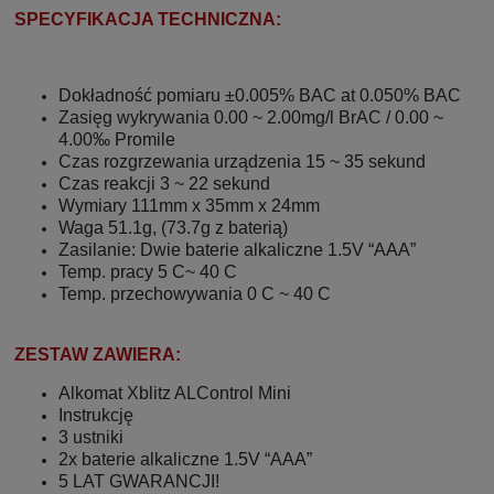
SPECYFIKACJA TECHNICZNA:
Dokładność pomiaru ±0.005% BAC at 0.050% BAC
Zasięg wykrywania 0.00 ~ 2.00mg/l BrAC / 0.00 ~
4.00‰ Promile
Czas rozgrzewania urządzenia 15 ~ 35 sekund
Czas reakcji 3 ~ 22 sekund
Wymiary 111mm x 35mm x 24mm
Waga 51.1g, (73.7g z baterią)
Zasilanie: Dwie baterie alkaliczne 1.5V “AAA”
Temp. pracy 5 C~ 40 C
Temp. przechowywania 0 C ~ 40 C
ZESTAW ZAWIERA:
Alkomat Xblitz ALControl Mini
Instrukcję
3 ustniki
2x baterie alkaliczne 1.5V “AAA”
5 LAT GWARANCJI!