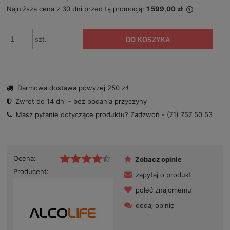
Najniższa cena z 30 dni przed tą promocją:
1 599,00 zł
Jeżeli pro
niż 30 dni
cena od m
szt.
DO KOSZYKA
się w spr
Darmowa dostawa powyżej 250 zł!
Zwrot do 14 dni – bez podania przyczyny
Masz pytanie dotyczące produktu? Zadzwoń -
(71) 757 50 53
Ocena:
Zobacz opinie
Producent:
zapytaj o produkt
poleć znajomemu
dodaj opinię