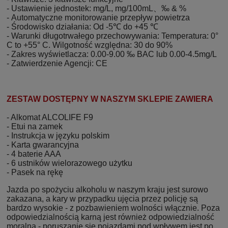
- Ustawienie jednostek: mg/L, mg/100mL、‰ & %
- Automatyczne monitorowanie przepływ powietrza
- Środowisko działania: Od -5℃ do +45 ℃
- Warunki długotrwałego przechowywania: Temperatura: 0°
C to +55° C. Wilgotność względna: 30 do 90%
- Zakres wyświetlacza: 0.00-9.00 ‰ BAC lub 0.00-4.5mg/L
- Zatwierdzenie Agencji: CE
ZESTAW DOSTĘPNY W NASZYM SKLEPIE ZAWIERA
- Alkomat ALCOLIFE F9
- Etui na zamek
- Instrukcja w języku polskim
- Karta gwarancyjna
- 4 baterie AAA
- 6 ustników wielorazowego użytku
- Pasek na rękę
Jazda po spożyciu alkoholu w naszym kraju jest surowo
zakazana, a kary w przypadku ujęcia przez policję są
bardzo wysokie - z pozbawieniem wolności włącznie. Poza
odpowiedzialnością karną jest również odpowiedzialność
moralna - poruszanie się pojazdami pod wpływem jest po