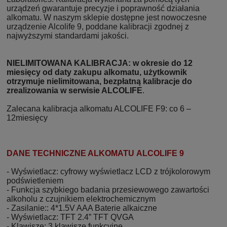
urządzeń gwarantuje precyzje i poprawność działania
alkomatu. W naszym sklepie dostępne jest nowoczesne
urządzenie Alcolife 9, poddane kalibracji zgodnej z
najwyższymi standardami jakości.
NIELIMITOWANA KALIBRACJA: w okresie do 12
miesięcy od daty zakupu alkomatu, użytkownik
otrzymuje nielimitowana, bezpłatną kalibracje do
zrealizowania w serwisie ALCOLIFE
.
Zalecana kalibracja alkomatu ALCOLIFE F9: co 6 –
12miesięcy
DANE TECHNICZNE ALKOMATU ALCOLIFE 9
- Wyświetlacz: cyfrowy wyświetlacz LCD z trójkolorowym
podświetleniem
- Funkcja szybkiego badania przesiewowego zawartości
alkoholu z czujnikiem elektrochemicznym
- Zasilanie:: 4*1.5V AAA Baterie alkaiczne
- Wyświetlacz: TFT 2.4” TFT QVGA
- Klawisze: 3 klawisze funkcyjne