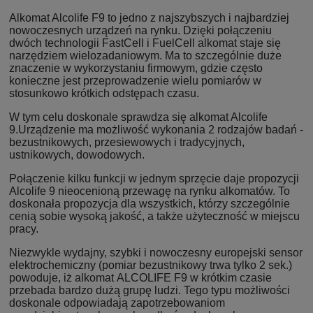
Alkomat Alcolife F9 to jedno z najszybszych i najbardziej
nowoczesnych urządzeń na rynku. Dzięki połączeniu
dwóch technologii FastCell i FuelCell alkomat staje się
narzędziem wielozadaniowym. Ma to szczególnie duże
znaczenie w wykorzystaniu firmowym, gdzie często
konieczne jest przeprowadzenie wielu pomiarów w
stosunkowo krótkich odstępach czasu.
W tym celu doskonale sprawdza się alkomat Alcolife
9.Urządzenie ma możliwość wykonania 2 rodzajów badań -
bezustnikowych, przesiewowych i tradycyjnych,
ustnikowych, dowodowych.
Połączenie kilku funkcji w jednym sprzęcie daje propozycji
Alcolife 9 nieocenioną przewagę na rynku alkomatów. To
doskonała propozycja dla wszystkich, którzy szczególnie
cenią sobie wysoką jakość, a także użyteczność w miejscu
pracy.
Niezwykle wydajny, szybki i nowoczesny europejski sensor
elektrochemiczny (pomiar bezustnikowy trwa tylko 2 sek.)
powoduje, iż alkomat ALCOLIFE F9 w krótkim czasie
przebada bardzo dużą grupę ludzi. Tego typu możliwości
doskonale odpowiadają zapotrzebowaniom