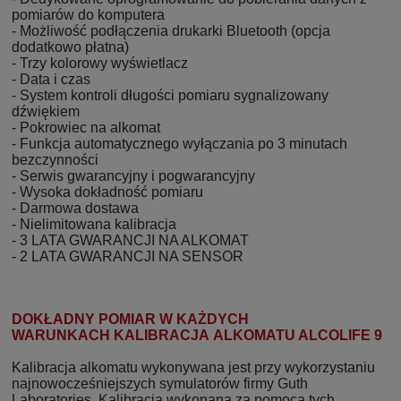
pomiarów do komputera
- Możliwość podłączenia drukarki Bluetooth (opcja
dodatkowo płatna)
- Trzy kolorowy wyświetlacz
- Data i czas
- System kontroli długości pomiaru sygnalizowany
dźwiękiem
- Pokrowiec na alkomat
- Funkcja automatycznego wyłączania po 3 minutach
bezczynności
- Serwis gwarancyjny i pogwarancyjny
- Wysoka dokładność pomiaru
- Darmowa dostawa
- Nielimitowana kalibracja
- 3 LATA GWARANCJI NA ALKOMAT
- 2 LATA GWARANCJI NA SENSOR
DOKŁADNY POMIAR W KAŻDYCH
WARUNKACH KALIBRACJA ALKOMATU ALCOLIFE 9
Kalibracja alkomatu wykonywana jest przy wykorzystaniu
najnowocześniejszych symulatorów firmy Guth
Laboratories. Kalibracja wykonana za pomocą tych