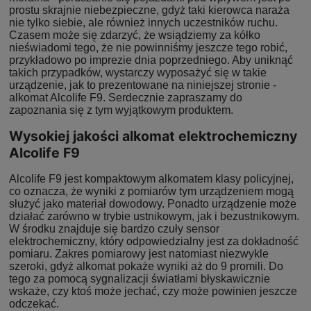
prostu skrajnie niebezpieczne, gdyż taki kierowca naraża
nie tylko siebie, ale również innych uczestników ruchu.
Czasem może się zdarzyć, że wsiądziemy za kółko
nieświadomi tego, że nie powinniśmy jeszcze tego robić,
przykładowo po imprezie dnia poprzedniego. Aby uniknąć
takich przypadków, wystarczy wyposażyć się w takie
urządzenie, jak to prezentowane na niniejszej stronie -
alkomat Alcolife F9. Serdecznie zapraszamy do
zapoznania się z tym wyjątkowym produktem.
Wysokiej jakości alkomat elektrochemiczny
Alcolife F9
Alcolife F9 jest kompaktowym alkomatem klasy policyjnej,
co oznacza, że wyniki z pomiarów tym urządzeniem mogą
służyć jako materiał dowodowy. Ponadto urządzenie może
działać zarówno w trybie ustnikowym, jak i bezustnikowym.
W środku znajduje się bardzo czuły sensor
elektrochemiczny, który odpowiedzialny jest za dokładność
pomiaru. Zakres pomiarowy jest natomiast niezwykle
szeroki, gdyż alkomat pokaże wyniki aż do 9 promili. Do
tego za pomocą sygnalizacji światłami błyskawicznie
wskaże, czy ktoś może jechać, czy może powinien jeszcze
odczekać.