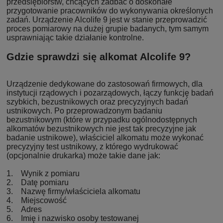
przedsiębiorstw, chcących zadbać o doskonałe
przygotowanie pracowników do wykonywania określonych
zadań. Urządzenie Alcolife 9 jest w stanie przeprowadzić
proces pomiarowy na dużej grupie badanych, tym samym
usprawniając takie działanie kontrolne.
Gdzie sprawdzi się alkomat Alcolife 9?
Urządzenie dedykowane do zastosowań firmowych, dla
instytucji rządowych i pozarządowych, łączy funkcję badań
szybkich, bezustnikowych oraz precyzyjnych badań
ustnikowych. Po przeprowadzonym badaniu
bezustnikowym (które w przypadku ogólnodostępnych
alkomatów bezustnikowych nie jest tak precyzyjne jak
badanie ustnikowe), właściciel alkomatu może wykonać
precyzyjny test ustnikowy, z którego wydrukować
(opcjonalnie drukarka) może takie dane jak:
1. Wynik z pomiaru
2. Datę pomiaru
3. Nazwę firmy/właściciela alkomatu
4. Miejscowość
5. Adres
6. Imię i nazwisko osoby testowanej