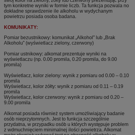
swój kolor na zielony, żółty lub czerwony prezentując przy
tym konkretne wyniki w formie liczb. Ta funkcja pozwala no
dokładne sprawdzenie ile alkoholu w wydychanym
powietrzu posiada osoba badana.
KOMUNIKATY:
Pomiar bezustnikowy: komunikat „Alkohol” lub „Brak
Alkoholu” (wyświetlacz zielony, czerwony)
Pomiar ustnikowy: alkomat prezentuje wyniki na
wyświetlaczu (np. 0.00 promila, 0.20 promila, do 9.00
promila)
Wyświetlacz, kolor zielony: wynik z pomiaru od 0.00 – 0.10
promila
Wyświetlacz, kolor żółty: wynik z pomiaru od 0.11 – 0.19
promila
Wyświetlacz, kolor czerwony: wynik z pomiaru od 0.20 –
9.00 promila
Alkomat posiada również system umożliwiający badanie
osób nieprzytomnych. Jest to funkcja szczególnie
przydatna, w przypadku osób u których występuje problem
z wdmuchnięciem minimalnej ilości powietrza. Alkomat