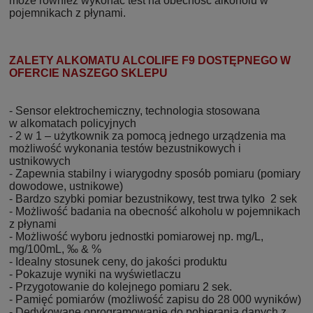
może również wykonać test na obecność alkoholu w
pojemnikach z płynami.
ZALETY ALKOMATU ALCOLIFE F9 DOSTĘPNEGO W
OFERCIE NASZEGO SKLEPU
- Sensor elektrochemiczny, technologia stosowana
w alkomatach policyjnych
- 2 w 1 – użytkownik za pomocą jednego urządzenia ma
możliwość wykonania testów bezustnikowych i
ustnikowych
- Zapewnia stabilny i wiarygodny sposób pomiaru (pomiary
dowodowe, ustnikowe)
- Bardzo szybki pomiar bezustnikowy, test trwa tylko 2 sek
- Możliwość badania na obecność alkoholu w pojemnikach
z płynami
- Możliwość wyboru jednostki pomiarowej np. mg/L,
mg/100mL, ‰ & %
- Idealny stosunek ceny, do jakości produktu
- Pokazuje wyniki na wyświetlaczu
- Przygotowanie do kolejnego pomiaru 2 sek.
- Pamięć pomiarów (możliwość zapisu do 28 000 wyników)
- Dedykowane oprogramowanie do pobierania danych z