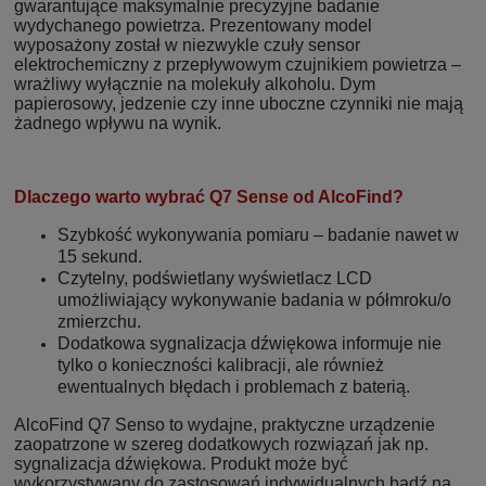
gwarantujące maksymalnie precyzyjne badanie
wydychanego powietrza. Prezentowany model
wyposażony został w niezwykle czuły sensor
elektrochemiczny z przepływowym czujnikiem powietrza –
wrażliwy wyłącznie na molekuły alkoholu. Dym
papierosowy, jedzenie czy inne uboczne czynniki nie mają
żadnego wpływu na wynik.
Dlaczego warto wybrać Q7 Sense od AlcoFind?
Szybkość wykonywania pomiaru – badanie nawet w
15 sekund.
Czytelny, podświetlany wyświetlacz LCD
umożliwiający wykonywanie badania w półmroku/o
zmierzchu.
Dodatkowa sygnalizacja dźwiękowa informuje nie
tylko o konieczności kalibracji, ale również
ewentualnych błędach i problemach z baterią.
AlcoFind Q7 Senso to wydajne, praktyczne urządzenie
zaopatrzone w szereg dodatkowych rozwiązań jak np.
sygnalizacja dźwiękowa. Produkt może być
wykorzystywany do zastosowań indywidualnych bądź na