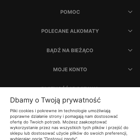
POMOC
POLECANE ALKOMATY
BĄDŹ NA BIEŻĄCO
MOJE KONTO
PŁATNOŚĆ I DOSTAWA
Dbamy o Twoją prywatność
INFORMACJE
Pliki cookies i pokrewne im technologie umożliwiają
poprawne działanie strony i pomagają nam dostosować
ofertę do Twoich potrzeb. Możesz zaakceptować
O NAS
wykorzystanie przez nas wszystkich tych plików i przejść do
sklepu lub dostosować użycie plików do swoich preferencji,
wybierając opcję "Dostosuj zgody".