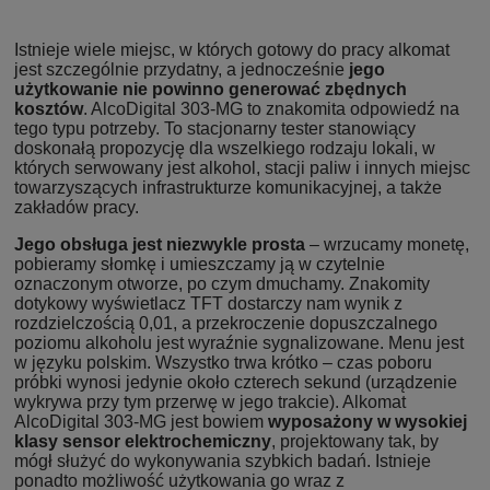
Istnieje wiele miejsc, w których gotowy do pracy alkomat
jest szczególnie przydatny, a jednocześnie
jego
użytkowanie nie powinno generować zbędnych
kosztów
. AlcoDigital 303-MG to znakomita odpowiedź na
tego typu potrzeby. To stacjonarny tester stanowiący
doskonałą propozycję dla wszelkiego rodzaju lokali, w
których serwowany jest alkohol, stacji paliw i innych miejsc
towarzyszących infrastrukturze komunikacyjnej, a także
zakładów pracy.
Jego obsługa jest niezwykle prosta
– wrzucamy monetę,
pobieramy słomkę i umieszczamy ją w czytelnie
oznaczonym otworze, po czym dmuchamy. Znakomity
dotykowy wyświetlacz TFT dostarczy nam wynik z
rozdzielczością 0,01, a przekroczenie dopuszczalnego
poziomu alkoholu jest wyraźnie sygnalizowane. Menu jest
w języku polskim. Wszystko trwa krótko – czas poboru
próbki wynosi jedynie około czterech sekund (urządzenie
wykrywa przy tym przerwę w jego trakcie). Alkomat
AlcoDigital 303-MG jest bowiem
wyposażony w wysokiej
klasy sensor elektrochemiczny
, projektowany tak, by
mógł służyć do wykonywania szybkich badań. Istnieje
ponadto możliwość użytkowania go wraz z