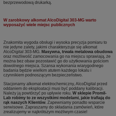
bezprzewodową drukarką.
W zarobkowy alkomat AlcoDigital 303-MG warto
wyposażyć wiele miejsc publicznych
Znakomita wygoda obsługi i wysoka precyzja pomiaru to
nie jedyne zalety, jakimi charakteryzuje się alkomat
AlcoDigital 303-MG.
Masywna, trwała metalowa obudowa
oraz możliwość zamocowania go na miejscu sprawiają, że
można bez obaw pozostawić go do użytkowania gościom
dowolnego miejsca. Szansa wykonania wiarygodnego
badania będzie wielkim atutem każdego lokalu i
czynnikiem podnoszącym bezpieczeństwo.
Stacjonarny alkomat elektrochemiczny, AlcoDigital przed
oddaniem do eksploatacji musi być poddany kalibracji.
Należy ją powtórzyć po upływie roku.
W sklepie Promil-
Lab robimy to ze wszystkimi modelami, jakie trafiają do
rąk naszych Klientów
. Zapewniamy ponadto wsparcie
serwisowe. Zapraszamy do składania zamówień, które
zrealizujemy w najkrótszym możliwym czasie!