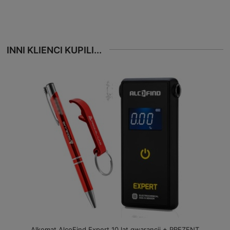
INNI KLIENCI KUPILI...
Alkomat AlcoFind Expert 10 lat gwarancji + PREZENT