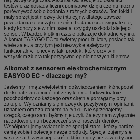
naprawdę długi czas. Alkomat zachowuje 10 ostatnich
testów oraz posiada licznik pomiarów, dzięki czemu można
porównywać sobie badania z różnych okresów. Ten lekki i
mały sprzęt jest niezwykle intuicyjny, dlatego zawsze
powiadamia o początku i końcu badania oraz sygnalizuje,
kiedy kończy się w nim bateria, czy gdy uszkodzi się jego
sensor. W bardzo krótkim czasie pokazuje dokładne wyniki.
Alkomat EASYGO EC to świetny produkt, który posiada tak
wiele zalet, a przy tym jest niezwykle estetyczny i
funkcjonalny. To jedyny taki produkt, który przy tym
wszystkim zbiera tak pozytywne opinie naszych klientów.
Alkomat z sensorem elektrochemicznym
EASYGO EC - dlaczego my?
Jesteśmy firmą z wieloletnim doświadczeniem, która potrafi
doskonale zrozumieć potrzeby klienta. Indywidualnie
podchodzimy do każdego oraz chętnie pomagamy przy
zakupie. Wyróżniamy się niezwykle pozytywnymi opiniami,
uznaniem oraz zaufaniem na rynku. Nie sprzedajemy
czegoś, czego sami byśmy nie użyli. Zależy nam wyłącznie
na zadowoleniu i bezpieczeństwie naszych klientów.
Współpracujemy wyłącznie ze specjalistami, którzy bardzo
cenią sobie i polecają nasze produkty. Specjalizujemy się
w sprzętach wysokiej jakości, które nigdy nie zawiodły ani