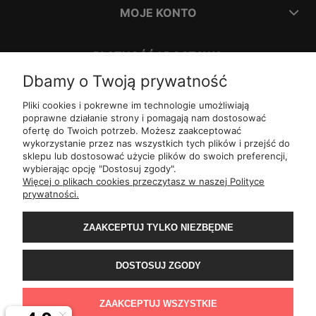
MOJE KONTO
PŁATNOŚĆ I DOSTAWA
Dbamy o Twoją prywatność
INFORMACJE
Pliki cookies i pokrewne im technologie umożliwiają
poprawne działanie strony i pomagają nam dostosować
ofertę do Twoich potrzeb. Możesz zaakceptować
O NAS
wykorzystanie przez nas wszystkich tych plików i przejść do
sklepu lub dostosować użycie plików do swoich preferencji,
wybierając opcję "Dostosuj zgody".
ul.
Romana Dmowskiego 1,
50-203
Wrocław
Więcej o plikach cookies przeczytasz w naszej Polityce
Św. Filipa 23/3,
31-150
Kraków
prywatności.
ul.
Mielęckiego 10 lok 503,
40-013
Katowice
Al.
Jerozolimskie 81 lok 7.10,
02-001
Warszawa
ZAAKCEPTUJ TYLKO NIEZBĘDNE
Wały Piastowskie 1
lok. 1508,
80-855
Gdańsk
ul.
Grochowa 4,
15-423
Białystok
ul.
ul. 1-go Maja 13
lok. 2,
20-410
Lublin
DOSTOSUJ ZGODY
ul.
Rejtana 49/6,
35-310
Rzeszów
ul.
Franciszka z Asyżu 62,
93-479
Łódź
ul.
Wiertnicza 115,
02-952
Warszawa
ZAAKCEPTUJ WSZYSTKIE
al.
Bohaterów Warszawy 11b,
70-370
Szczecin