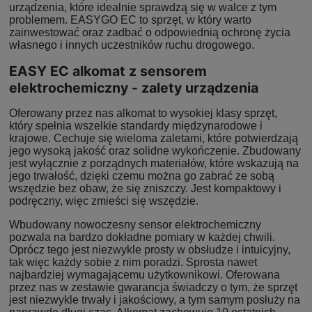
urządzenia, które idealnie sprawdzą się w walce z tym
problemem. EASYGO EC to sprzęt, w który warto
zainwestować oraz zadbać o odpowiednią ochronę życia
własnego i innych uczestników ruchu drogowego.
EASY EC alkomat z sensorem
elektrochemiczny - zalety urządzenia
Oferowany przez nas alkomat to wysokiej klasy sprzęt,
który spełnia wszelkie standardy międzynarodowe i
krajowe. Cechuje się wieloma zaletami, które potwierdzają
jego wysoką jakość oraz solidne wykończenie. Zbudowany
jest wyłącznie z porządnych materiałów, które wskazują na
jego trwałość, dzięki czemu można go zabrać ze sobą
wszędzie bez obaw, że się zniszczy. Jest kompaktowy i
podręczny, więc zmieści się wszędzie.
Wbudowany nowoczesny sensor elektrochemiczny
pozwala na bardzo dokładne pomiary w każdej chwili.
Oprócz tego jest niezwykle prosty w obsłudze i intuicyjny,
tak więc każdy sobie z nim poradzi. Sprosta nawet
najbardziej wymagającemu użytkownikowi. Oferowana
przez nas w zestawie gwarancja świadczy o tym, że sprzęt
jest niezwykle trwały i jakościowy, a tym samym posłuży na