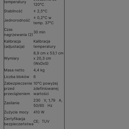
temperatury
120°C
Stabilność
± 2,5°C
± 0,2°C w
Jednorodność
temp. 37°C
Czas
30 min
nagrzewania (2)
Kalibracja
Kalibracja
(adjustacja)
temperatury
8,9 cm x 53,1 cm
Wymiary
x 20,3 cm
(WxDxS)
Masa netto
4,4 kg
Liczba bloków
6
Zabezpieczenie
10°C powyżej
przed
zdefiniowanej
przeciążeniem
wartości
230 V, 1,79 A,
Zasilanie
50/60 Hz
Zużycie mocy
410 W
Certyfikacja
CE; TUV
bezpieczeństwa