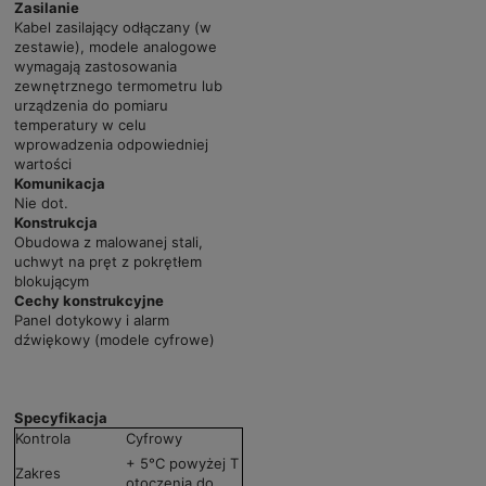
Zasilanie
Kabel zasilający odłączany (w
zestawie), modele analogowe
wymagają zastosowania
zewnętrznego termometru lub
urządzenia do pomiaru
temperatury w celu
wprowadzenia odpowiedniej
wartości
Komunikacja
Nie dot.
Konstrukcja
Obudowa z malowanej stali,
uchwyt na pręt z pokrętłem
blokującym
Cechy konstrukcyjne
Panel dotykowy i alarm
dźwiękowy (modele cyfrowe)
Specyfikacja
Kontrola
Cyfrowy
+ 5°C powyżej T
Zakres
otoczenia do