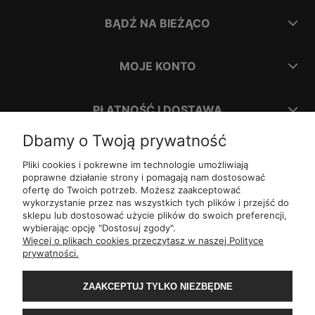
BĄDŹ NA BIEŻĄCO
MOJE KONTO
PŁATNOŚĆ I DOSTAWA
Dbamy o Twoją prywatność
INFORMACJE
Pliki cookies i pokrewne im technologie umożliwiają
poprawne działanie strony i pomagają nam dostosować
ofertę do Twoich potrzeb. Możesz zaakceptować
O NAS
wykorzystanie przez nas wszystkich tych plików i przejść do
sklepu lub dostosować użycie plików do swoich preferencji,
wybierając opcję "Dostosuj zgody".
ul.
Romana Dmowskiego 1,
50-203
Wrocław
Więcej o plikach cookies przeczytasz w naszej Polityce
Św. Filipa 23/3,
31-150
Kraków
prywatności.
ul.
Mielęckiego 10 lok 503,
40-013
Katowice
Al.
Jerozolimskie 81 lok 7.10,
02-001
Warszawa
Wały Piastowskie 1
lok. 1508,
80-855
Gdańsk
ZAAKCEPTUJ TYLKO NIEZBĘDNE
ul.
Grochowa 4,
15-423
Białystok
ul.
ul. 1-go Maja 13
lok. 2,
20-410
Lublin