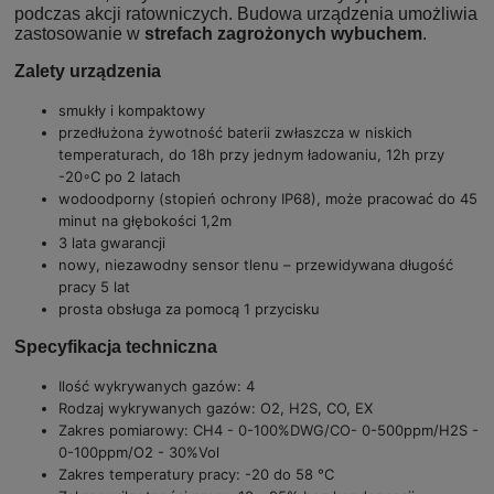
podczas akcji ratowniczych. Budowa urządzenia umożliwia
zastosowanie w
strefach zagrożonych wybuchem
.
Zalety urządzenia
smukły i kompaktowy
przedłużona żywotność baterii zwłaszcza w niskich
temperaturach, do 18h przy jednym ładowaniu, 12h przy
-20◦C po 2 latach
wodoodporny (stopień ochrony IP68), może pracować do 45
minut na głębokości 1,2m
3 lata gwarancji
nowy, niezawodny sensor tlenu – przewidywana długość
pracy 5 lat
prosta obsługa za pomocą 1 przycisku
Specyfikacja techniczna
Ilość wykrywanych gazów: 4
Rodzaj wykrywanych gazów: O2, H2S, CO, EX
Zakres pomiarowy: CH4 - 0-100%DWG/CO- 0-500ppm/H2S -
0-100ppm/O2 - 30%Vol
Zakres temperatury pracy: -20 do 58 °C