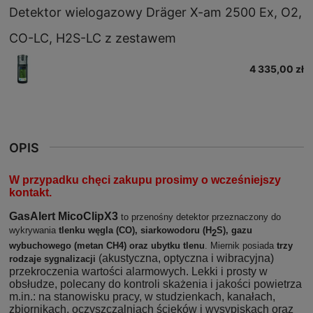
Detektor wielogazowy Dräger X-am 2500 Ex, O2,
CO-LC, H2S-LC z zestawem
4 335,00 zł
OPIS
W przypadku chęci zakupu prosimy o wcześniejszy
kontakt.
G
asAlert MicoClipX3
to przenośny detektor przeznaczony do
wykrywania
tlenku węgla (CO), siarkowodoru (H
S), gazu
2
wybuchowego (metan CH4) oraz ubytku tlenu
. Miernik posiada
trzy
(akustyczna, optyczna i wibracyjna)
rodzaje sygnalizacji
przekroczenia wartości alarmowych. Lekki i prosty w
obsłudze, polecany do kontroli skażenia i jakości powietrza
m.in.: na stanowisku pracy, w studzienkach, kanałach,
zbiornikach, oczyszczalniach ścieków i wysypiskach oraz