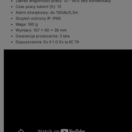
Zakres wilgotności pracy: 10 - 95% bez kondensacji
Czas pracy baterii [h]: 12
Alarm dzwiękowy: do 100db/0,3m
Stopień ochrony IP: IP68
Waga: 160 g
Wymiary: 107 x 60 x 36 mm
Gwarancja producenta: 3 lata
Dopuszczenia: Ex II 1 G Ex ia IIC T4